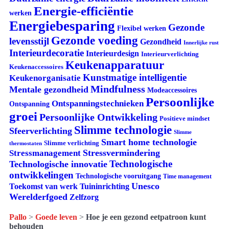
Energie-efficiëntie
werken
Energiebesparing
Gezonde
Flexibel werken
Gezonde voeding
levensstijl
Gezondheid
Innerlijke rust
Interieurdecoratie
Interieurdesign
Interieurverlichting
Keukenapparatuur
Keukenaccessoires
Kunstmatige intelligentie
Keukenorganisatie
Mindfulness
Mentale gezondheid
Modeaccessoires
Persoonlijke
Ontspanningstechnieken
Ontspanning
groei
Persoonlijke Ontwikkeling
Positieve mindset
Slimme technologie
Sfeerverlichting
Slimme
Smart home technologie
Slimme verlichting
thermostaten
Stressvermindering
Stressmanagement
Technologische
Technologische innovatie
ontwikkelingen
Technologische vooruitgang
Time management
Unesco
Tuininrichting
Toekomst van werk
Werelderfgoed
Zelfzorg
Pallo
>
Goede leven
>
Hoe je een gezond eetpatroon kunt
behouden