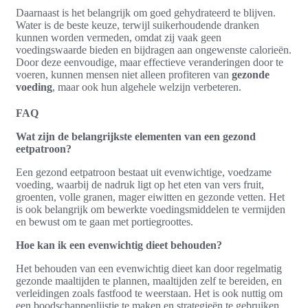
Daarnaast is het belangrijk om goed gehydrateerd te blijven.
Water is de beste keuze, terwijl suikerhoudende dranken
kunnen worden vermeden, omdat zij vaak geen
voedingswaarde bieden en bijdragen aan ongewenste calorieën.
Door deze eenvoudige, maar effectieve veranderingen door te
voeren, kunnen mensen niet alleen profiteren van
gezonde
voeding
, maar ook hun algehele welzijn verbeteren.
FAQ
Wat zijn de belangrijkste elementen van een gezond
eetpatroon?
Een gezond eetpatroon bestaat uit evenwichtige, voedzame
voeding, waarbij de nadruk ligt op het eten van vers fruit,
groenten, volle granen, mager eiwitten en gezonde vetten. Het
is ook belangrijk om bewerkte voedingsmiddelen te vermijden
en bewust om te gaan met portiegroottes.
Hoe kan ik een evenwichtig dieet behouden?
Het behouden van een evenwichtig dieet kan door regelmatig
gezonde maaltijden te plannen, maaltijden zelf te bereiden, en
verleidingen zoals fastfood te weerstaan. Het is ook nuttig om
een boodschappenlijstje te maken en strategieën te gebruiken