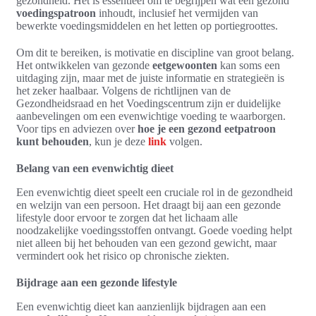
gezondheid. Het is essentieel om te begrijpen wat een gezond
voedingspatroon
inhoudt, inclusief het vermijden van
bewerkte voedingsmiddelen en het letten op portiegroottes.
Om dit te bereiken, is motivatie en discipline van groot belang.
Het ontwikkelen van gezonde
eetgewoonten
kan soms een
uitdaging zijn, maar met de juiste informatie en strategieën is
het zeker haalbaar. Volgens de richtlijnen van de
Gezondheidsraad en het Voedingscentrum zijn er duidelijke
aanbevelingen om een evenwichtige voeding te waarborgen.
Voor tips en adviezen over
hoe je een gezond eetpatroon
kunt behouden
, kun je deze
link
volgen.
Belang van een evenwichtig dieet
Een evenwichtig dieet speelt een cruciale rol in de gezondheid
en welzijn van een persoon. Het draagt bij aan een gezonde
lifestyle door ervoor te zorgen dat het lichaam alle
noodzakelijke voedingsstoffen ontvangt. Goede voeding helpt
niet alleen bij het behouden van een gezond gewicht, maar
vermindert ook het risico op chronische ziekten.
Bijdrage aan een gezonde lifestyle
Een evenwichtig dieet kan aanzienlijk bijdragen aan een