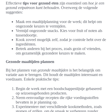
Effectieve
tips voor gezond eten
zijn essentieel om
hoe je een
gezond eetpatroon kunt behouden
. Overweeg de volgende
suggesties:
Maak een maaltijdplanning voor de week; dit helpt om
ongezonde keuzes te vermijden.
Vermijd ongezonde snacks. Kies voor fruit of noten als
tussendoortje.
Kook zoveel mogelijk zelf, zodat je controle hebt over de
ingrediënten.
Betrek anderen bij het proces, zoals gezin of vrienden,
om gezamenlijk gezondere keuzes te maken.
Gezonde maaltijden plannen
Bij het plannen van
gezonde maaltijden
is het belangrijk om
variatie aan te brengen. Dit houdt de maaltijden interessant en
voedzaam. Enkele praktische tips:
Begin de week met een boodschappenlijstje gebaseerd
op seizoensgebonden producten.
Neem eenvoudige recepten die rijke voedingsstoffen
bevatten in je planning op.
Experimenteer met verschillende kookmethoden, zoals
stomen of grillen, om de smaak te verbeteren zonder