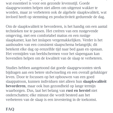
wat essentieel is voor een gezonde levensstijl. Goede
slaapgewoonten helpen niet alleen om uitgerust wakker te
worden, maar ze verbeteren ook de algehele slaapkwaliteit, wat
invloed heeft op stemming en productiviteit gedurende de dag.
Om de slaapkwaliteit te bevorderen, is het handig om een aantal
technieken toe te passen. Het creëren van een rustgevende
omgeving, met een comfortabel matras en een rustige
slaapkamer, kan het inslapen vergemakkelijken. Verder is het
aanhouden van een consistent slaapschema belangrijk; dit
betekent elke dag op eenzelfde tijd naar bed gaan en opstaan.
Het vermijden van beeldschermen voor het slapengaan kan
bovendien helpen om de kwaliteit van de slaap te verbeteren.
Studies hebben aangetoond dat goede slaapgewoonten sterk
bijdragen aan een betere stofwisseling en een overall gelukkiger
leven. Door te focussen op het opbouwen van een goed
slaappatroon, kunnen individuen niet alleen hun
slaapkwaliteit
bevorderen
, maar ook hun gezondheid op lange termijn
waarborgen. Dus, laat het belang van
rust en herstel
niet
onderschatten; elke minuut die wordt besteed aan het
verbeteren van de slaap is een investering in de toekomst.
FAQ