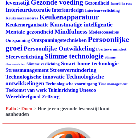
Gezonde voeding
levensstijl
Gezondheid
Innerlijke rust
Interieurdecoratie
Interieurdesign
Interieurverlichting
Keukenapparatuur
Keukenaccessoires
Kunstmatige intelligentie
Keukenorganisatie
Mindfulness
Mentale gezondheid
Modeaccessoires
Persoonlijke
Ontspanningstechnieken
Ontspanning
groei
Persoonlijke Ontwikkeling
Positieve mindset
Slimme technologie
Sfeerverlichting
Slimme
Smart home technologie
Slimme verlichting
thermostaten
Stressvermindering
Stressmanagement
Technologische
Technologische innovatie
ontwikkelingen
Technologische vooruitgang
Time management
Unesco
Tuininrichting
Toekomst van werk
Werelderfgoed
Zelfzorg
Pallo
>
Doen
>
Hoe je een gezonde levensstijl kunt
aanhouden