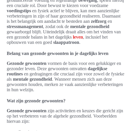
gebalanceerde voeding en regelmatige
beweging
, spelen hierbij
een cruciale rol. Door bewust te kiezen voor voedzame
voedingstips
en fysiek actief te blijven, kan men aanzienlijke
verbeteringen in zijn of haar gezondheid realiseren. Daarnaast
is het belangrijk om aandacht te besteden aan
zelfzorg
en
stressmanagement
, zodat ook de
mentale gezondheid
gewaarborgd blijft. Uiteindelijk draait alles om het vinden van
een gezonde balans in het dagelijks
leven
, inclusief het
opbouwen van een goed
slaappatroon
.
Belang van gezonde gewoonten in je dagelijks leven
Gezonde gewoonten
vormen de basis voor een gelukkiger en
gezonder leven. Deze gewoonten omvatten
dagelijkse
routines
en gedragingen die cruciaal zijn voor zowel de fysieke
als
mentale gezondheid
. Wanneer mensen zich aan deze
gewoonten houden, merken ze vaak aanzienlijke verbeteringen
in hun welzijn.
Wat zijn gezonde gewoonten?
Gezonde gewoonten
zijn activiteiten en keuzes die gericht zijn
op het verbeteren van de algehele gezondheid. Voorbeelden
hiervan zijn: