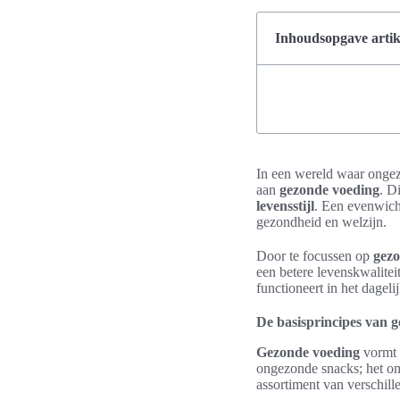
Inhoudsopgave artik
In een wereld waar ongez
aan
gezonde voeding
. D
levensstijl
. Een evenwicht
gezondheid en welzijn.
Door te focussen op
gezo
een betere levenskwalitei
functioneert in het dageli
De basisprincipes van 
Gezonde voeding
vormt d
ongezonde snacks; het om
assortiment van verschil