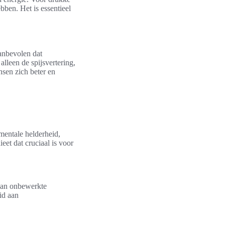
bben. Het is essentieel
aanbevolen dat
alleen de spijsvertering,
nsen zich beter en
mentale helderheid,
et dat cruciaal is voor
 van onbewerkte
id aan