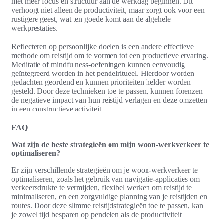
met meer focus en structuur aan de werkdag beginnen. Dit
verhoogt niet alleen de productiviteit, maar zorgt ook voor een
rustigere geest, wat ten goede komt aan de algehele
werkprestaties.
Reflecteren op persoonlijke doelen is een andere effectieve
methode om reistijd om te vormen tot een productieve ervaring.
Meditatie of mindfulness-oefeningen kunnen eenvoudig
geïntegreerd worden in het pendelritueel. Hierdoor worden
gedachten geordend en kunnen prioriteiten helder worden
gesteld. Door deze technieken toe te passen, kunnen forenzen
de negatieve impact van hun reistijd verlagen en deze omzetten
in een constructieve activiteit.
FAQ
Wat zijn de beste strategieën om mijn woon-werkverkeer te
optimaliseren?
Er zijn verschillende strategieën om je woon-werkverkeer te
optimaliseren, zoals het gebruik van navigatie-applicaties om
verkeersdrukte te vermijden, flexibel werken om reistijd te
minimaliseren, en een zorgvuldige planning van je reistijden en
routes. Door deze slimme reistijdstrategieën toe te passen, kan
je zowel tijd besparen op pendelen als de productiviteit