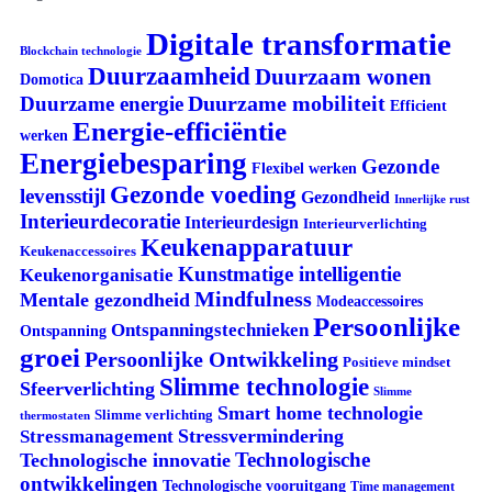
Digitale transformatie
Blockchain technologie
Duurzaamheid
Duurzaam wonen
Domotica
Duurzame mobiliteit
Duurzame energie
Efficient
Energie-efficiëntie
werken
Energiebesparing
Gezonde
Flexibel werken
Gezonde voeding
levensstijl
Gezondheid
Innerlijke rust
Interieurdecoratie
Interieurdesign
Interieurverlichting
Keukenapparatuur
Keukenaccessoires
Kunstmatige intelligentie
Keukenorganisatie
Mindfulness
Mentale gezondheid
Modeaccessoires
Persoonlijke
Ontspanningstechnieken
Ontspanning
groei
Persoonlijke Ontwikkeling
Positieve mindset
Slimme technologie
Sfeerverlichting
Slimme
Smart home technologie
Slimme verlichting
thermostaten
Stressvermindering
Stressmanagement
Technologische
Technologische innovatie
ontwikkelingen
Technologische vooruitgang
Time management