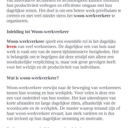
van innovatieve technieken en technologieën kunnen forenzen
hun productiviteit verhogen en efficiënter omgaan met hun
dagelijkse reizen. Het doel is om een betere werk-privébalans te
creëren en met veel minder stress het
woon-werkverkeer
te
organiseren.
Inleiding tot Woon-werkverkeer
Woon-werkverkeer
speelt een essentiële rol in het dagelijks
leven
van veel werknemers. De dagelijkse reis van huis naar
werk is vaak een van de meest tijdsintensieve bezigheden. Het
is belangrijk om te begrijpen dat deze reistijd niet alleen een
noodzakelijke verplichting is, maar ook grote gevolgen heeft
voor het welzijn en de productiviteit van individuen.
Wat is woon-werkverkeer?
Woon-werkverkeer verwijst naar de beweging van werknemers
tussen hun woning en hun werkplek. Voor velen is deze reis
een vast onderdeel van hun routine. Het kan uiteenlopen van
korte afstanden tot lange dagelijkse ritten, afhankelijk van de
woonlocatie en de werkplek. De manier waarop iemand zijn of
haar woon-werkverkeer ervaart, kan sterk variëren en is dus
van invloed op hun dagelijkse stemming en motivatie.