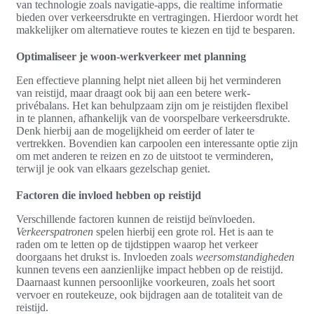
van technologie zoals navigatie-apps, die realtime informatie
bieden over verkeersdrukte en vertragingen. Hierdoor wordt het
makkelijker om alternatieve routes te kiezen en tijd te besparen.
Optimaliseer je woon-werkverkeer met planning
Een effectieve planning helpt niet alleen bij het verminderen
van reistijd, maar draagt ook bij aan een betere werk-
privébalans. Het kan behulpzaam zijn om je reistijden flexibel
in te plannen, afhankelijk van de voorspelbare verkeersdrukte.
Denk hierbij aan de mogelijkheid om eerder of later te
vertrekken. Bovendien kan carpoolen een interessante optie zijn
om met anderen te reizen en zo de uitstoot te verminderen,
terwijl je ook van elkaars gezelschap geniet.
Factoren die invloed hebben op reistijd
Verschillende factoren kunnen de reistijd beïnvloeden.
Verkeerspatronen
spelen hierbij een grote rol. Het is aan te
raden om te letten op de tijdstippen waarop het verkeer
doorgaans het drukst is. Invloeden zoals
weersomstandigheden
kunnen tevens een aanzienlijke impact hebben op de reistijd.
Daarnaast kunnen persoonlijke voorkeuren, zoals het soort
vervoer en routekeuze, ook bijdragen aan de totaliteit van de
reistijd.