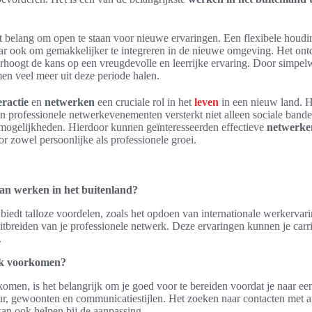
t belang om open te staan voor nieuwe ervaringen. Een flexibele houdin
aar ook om gemakkelijker te integreren in de nieuwe omgeving. Het o
erhoogt de kans op een vreugdevolle en leerrijke ervaring. Door simpel
en veel meer uit deze periode halen.
eractie
en
netwerken
een cruciale rol in het
leven
in een nieuw land. H
 professionele netwerkevenementen versterkt niet alleen sociale band
emogelijkheden. Hierdoor kunnen geïnteresseerden effectieve
netwerke
r zowel persoonlijke als professionele groei.
van werken in het buitenland?
biedt talloze voordelen, zoals het opdoen van internationale werkervari
itbreiden van je professionele netwerk. Deze ervaringen kunnen je carri
.
ck voorkomen?
men, is het belangrijk om je goed voor te bereiden voordat je naar een
uur, gewoonten en communicatiestijlen. Het zoeken naar contacten met 
an ook helpen bij de aanpassing.