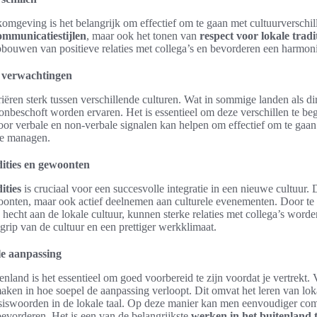
komgeving is het belangrijk om effectief om te gaan met cultuurverschill
ommunicatiestijlen
, maar ook het tonen van
respect voor lokale tradi
opbouwen van positieve relaties met collega’s en bevorderen een harmon
 verwachtingen
iëren sterk tussen verschillende culturen. Wat in sommige landen als d
 onbeschoft worden ervaren. Het is essentieel om deze verschillen te b
or verbale en non-verbale signalen kan helpen om effectief om te gaan
te managen.
dities en gewoonten
ities
is cruciaal voor een succesvolle integratie in een nieuwe cultuur. D
onten, maar ook actief deelnemen aan culturele evenementen. Door te 
 hecht aan de lokale cultuur, kunnen sterke relaties met collega’s wor
egrip van de cultuur en een prettiger werkklimaat.
le aanpassing
tenland is het essentieel om goed voorbereid te zijn voordat je vertrekt.
maken in hoe soepel de aanpassing verloopt. Dit omvat het leren van lok
iswoorden in de lokale taal. Op deze manier kan men eenvoudiger com
evorderen. Het is een van de belangrijkste
werken in het buitenland t