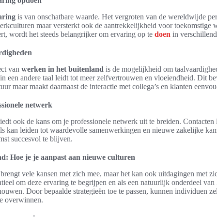
aring opdoen
aring
is van onschatbare waarde. Het vergroten van de wereldwijde pers
werkculturen maar versterkt ook de aantrekkelijkheid voor toekomstige 
ert, wordt het steeds belangrijker om ervaring op te
doen
in verschillen
ardigheden
ect van
werken in het buitenland
is de mogelijkheid om taalvaardighed
 een andere taal leidt tot meer zelfvertrouwen en vloeiendheid. Dit bev
ltuur maar maakt daarnaast de interactie met collega’s en klanten eenvou
ssionele netwerk
iedt ook de kans om je professionele netwerk uit te breiden. Contacten
als kan leiden tot waardevolle samenwerkingen en nieuwe zakelijke kan
mst succesvol te blijven.
d: Hoe je je aanpast aan nieuwe culturen
 brengt vele kansen met zich mee, maar het kan ook uitdagingen met z
ntieel om deze ervaring te begrijpen en als een natuurlijk onderdeel van
houwen. Door bepaalde strategieën toe te passen, kunnen individuen ze
te overwinnen.