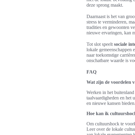
deze sprong maakt.
Daarnaast is het van groo
stress te verminderen, m
tradities en gewoonten v
nieuwe ervaringen, kan m
Tot slot speelt
sociale int
lokale gemeenschappen en
naar toekomstige carrièr
onschatbare waarde is voo
FAQ
Wat zijn de voordelen 
Werken in het buitenland 
taalvaardigheden en het u
en nieuwe kansen bieden
Hoe kan ik cultuursho
Om cultuurshock te voorko
Leer over de lokale cult
aan lokale evenementen k