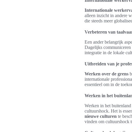
Internationale werkerv
Internationale werkerv
alleen inzicht in andere 
die steeds meer globalise
Verbeteren van taalva
Een ander belangrijk asp
Dagelijks communiceren in
integratie in de lokale cu
Uitbreiden van je profe
Werken over de grens
b
internationale profession
essentieel om in de toeko
Werken in het buitenlan
Werken in het buitenland
cultuurshock. Het is esse
nieuwe culturen
te besc
vinden om cultuurshock 