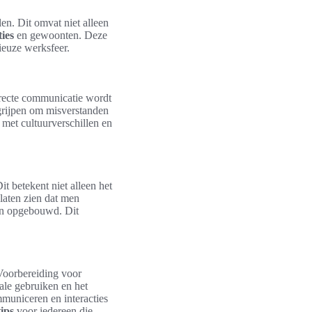
en. Dit omvat niet alleen
ties
en gewoonten. Deze
ieuze werksfeer.
irecte communicatie wordt
egrijpen om misverstanden
 met cultuurverschillen en
it betekent niet alleen het
laten zien dat men
den opgebouwd. Dit
 Voorbereiding voor
ale gebruiken en het
municeren en interacties
ips
voor iedereen die