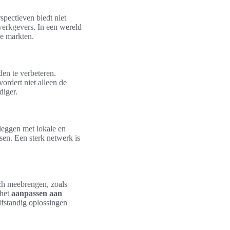
pectieven biedt niet
werkgevers. In een wereld
de markten.
en te verbeteren.
ordert niet alleen de
diger.
 leggen met lokale en
sen. Een sterk netwerk is
ich meebrengen, zoals
 het
aanpassen aan
lfstandig oplossingen