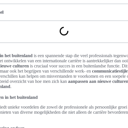
el
in het buitenland
is een spannende stap die veel professionals tegen
et ontwikkelen van een internationale carrière is aantrekkelijker dan ooi
ieuwe culturen
is cruciaal voor succes in een buitenlandse functie. Dit
, maar ook het begrijpen van verschillende werk- en
communicatiestijl
verschillen kan helpen om misverstanden te voorkomen en een soepele
gebreid overzicht van hoe men zich kan
aanpassen aan nieuwe culture
enland
.
n in het buitenland
iedt unieke voordelen die zowel de professionele als persoonlijke groei
enieten van diverse mogelijkheden die niet alleen de carrière bevordere