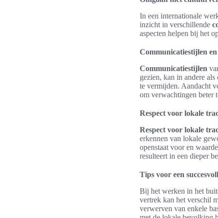
In een internationale wer
inzicht in verschillende
c
aspecten helpen bij het 
Communicatiestijlen en
Communicatiestijlen
var
gezien, kan in andere als
te vermijden. Aandacht vo
om verwachtingen beter 
Respect voor lokale tra
Respect voor lokale trad
erkennen van lokale gewo
openstaat voor en waarde
resulteert in een dieper b
Tips voor een succesvol
Bij het werken in het bui
vertrek kan het verschil 
verwerven van enkele bas
met de lokale bevolking b