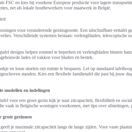
oals FSC en kies bij voorkeur Europese productie voor lagere transport
es, net als lokale houtbewerkers voor maatwerk in België.
teit
singen voor veranderende gezinsgrootte. Een uitschuifbare eettafel geef
rlies. Verschillende systemen bestaan: verlengbladen, telescopische rail
rgtafel designs helpen rommel te beperken en verlengbladen binnen han
ngebouwde lades of vakken voor bladen en bestek.
ankje en losse stoelen om ruimte te besparen. Let op standaard tafelho
 uitgeschoven standen. Kies een flexibele familietafel die past bij jouw da
ste modellen en indelingen
tafel voor een groot gezin kijk je naar zitcapaciteit, flexibiliteit en so
s die vaak in Belgische woningen voorkomen, met tips over afmetingen,
r grote gezinnen
geeft je maximale zitcapaciteit langs de lange zijden. Voor vaste plaatsi