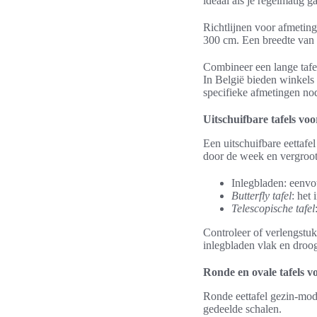
ideaal als je regelmatig g
Richtlijnen voor afmetin
300 cm. Een breedte van 
Combineer een lange tafel
In België bieden winkels
specifieke afmetingen nod
Uitschuifbare tafels voor 
Een uitschuifbare eettafel
door de week en vergroot
Inlegbladen: eenvo
Butterfly tafel
: het
Telescopische tafel
Controleer of verlengstu
inlegbladen vlak en droog
Ronde en ovale tafels vo
Ronde eettafel gezin-mode
gedeelde schalen.