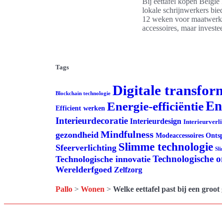
Bij eettafel kopen Belgi
lokale schrijnwerkers bie
12 weken voor maatwerk)
accessoires, maar investe
Tags
Digitale transfor
Blockchain technologie
En
Energie-efficiëntie
Efficient werken
Interieurdecoratie
Interieurdesign
Interieurverl
Mindfulness
gezondheid
Modeaccessoires
Onts
Slimme technologie
Sfeerverlichting
Sl
Technologische 
Technologische innovatie
Werelderfgoed
Zelfzorg
Pallo
>
Wonen
>
Welke eettafel past bij een groot