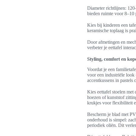
Diameter richtlijnen: 12
bieden ruimte voor 8–10 p
Kies bij kinderen een taf
keramische toplaag is pra
Door afmetingen en mechan
verbeter je eettafel intera
Styling, comfort en kop
Voordat je een familietaf
voor een industriële look
accentkussens in pastels 
Kies eettafel stoelen met
hoezen of kunststof zitt
krukjes voor flexibiliteit 
Bescherm je blad met PVC-
onderhoud is simpel: zac
periodiek oliën. Dit verle