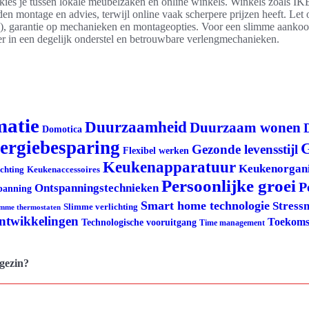
ë kies je tussen lokale meubelzaken en online winkels. Winkels zoals 
den montage en advies, terwijl online vaak scherpere prijzen heeft. Let o
, garantie op mechanieken en montageopties. Voor een slimme aankoo
er in een degelijk onderstel en betrouwbare verlengmechanieken.
matie
Duurzaamheid
Duurzaam wonen
Domotica
ergiebesparing
G
Gezonde levensstijl
Flexibel werken
Keukenapparatuur
Keukenorgani
ichting
Keukenaccessoires
Persoonlijke groei
P
Ontspanningstechnieken
panning
Smart home technologie
Stress
Slimme verlichting
imme thermostaten
ontwikkelingen
Toekoms
Technologische vooruitgang
Time management
 gezin?