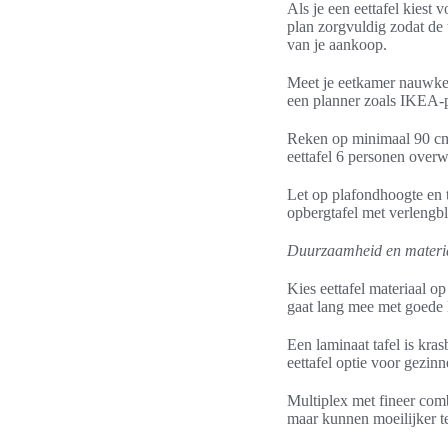
Als je een eettafel kiest 
plan zorgvuldig zodat de
van je aankoop.
Meet je eetkamer nauwkeur
een planner zoals IKEA-pl
Reken op minimaal 90 cm l
eettafel 6 personen overw
Let op plafondhoogte en t
opbergtafel met verlengbl
Duurzaamheid en materi
Kies eettafel materiaal o
gaat lang mee met goede l
Een laminaat tafel is kra
eettafel optie voor gezin
Multiplex met fineer combi
maar kunnen moeilijker te 