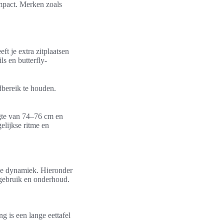
impact. Merken zoals
t je extra zitplaatsen
s en butterfly-
dbereik te houden.
ogte van 74–76 cm en
gelijkse ritme en
ciale dynamiek. Hieronder
 gebruik en onderhoud.
ng is een lange eettafel