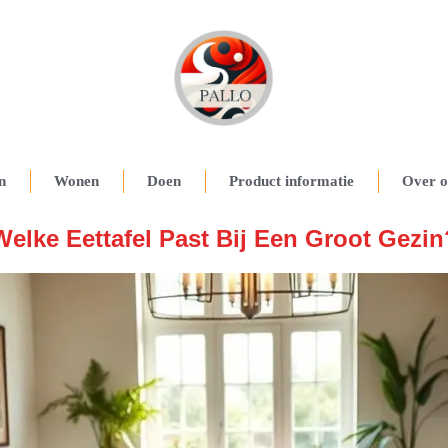
n
Wonen
Doen
Product informatie
Over o
Welke Eettafel Past Bij Een Groot Gezin