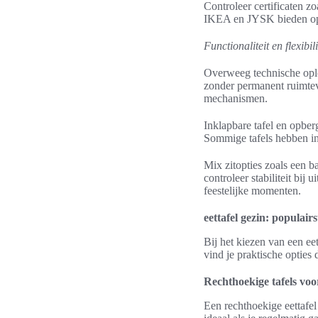
Controleer certificaten z
IKEA en JYSK bieden opti
Functionaliteit en flexibili
Overweeg technische oplos
zonder permanent ruimteve
mechanismen.
Inklapbare tafel en opbe
Sommige tafels hebben i
Mix zitopties zoals een b
controleer stabiliteit bij
feestelijke momenten.
eettafel gezin: populair
Bij het kiezen van een eet
vind je praktische optie
Rechthoekige tafels voo
Een rechthoekige eettafel 