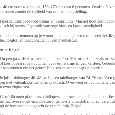
0–140 cm voor 4 personen, 150–170 cm voor 6 personen. Ovale tafelva
ersonen zonder de stijfheid van een rechte opstelling.
el met centrale poot voor balans en beenruimte. Massief hout zorgt voor w
ktisch bij intensief gebruik vanwege hitte- en krasbestendigheid.
iek af te stemmen op je woonruimte houd je een sociale eettafel die pa
ctie, comfort en functionaliteit in één meubelstuk.
en in België
el kopen gaat, denk na over stijl en comfort. Mix materialen zoals mass
 of kies bijpassende houttinten voor een warme landelijke sfeer. Gebrui
of natuurtinten om het geheel Belgisch en hedendaags te houden.
 de juiste sitthoogte: 46–48 cm bij een tafelhoogte van 74–76 cm. Voor
ingen met waterafstotende lagen praktisch. Overweeg een combinatie van
en extra zitplaatsen.
 of siliconen placemats, tafellopers en protectors die hitte- en krasbes
hte microvezeldoek en milde zeep, gemorste vloeistoffen direct verwijd
ngt de levensduur, ongeacht de eettafel prijs België.