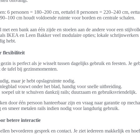
asten ontvangt.
gen: 6 personen = 180–200 cm, eettafel 8 personen = 220–240 cm, eett
90–100 cm houdt voldoende ruimte voor borden en centrale schalen.
 met een bank aan één zijde en stoelen aan de andere voor een stijlvolle
 als IKEA en Leen Bakker veel modulaire opties; lokale schrijnwerkers
ig hebt.
flexibiliteit
 gezin is perfect als je wisselt tussen dagelijks gebruik en feesten. Je 
 de tafel bij gezinsmomenten.
udig, maar je hebt opslagruimte nodig.
 inlegblad vouwt onder het blad, handig voor snelle uitbreiding.
: soepel uit te schuiven dankzij rails; duurzaam en gebruiksvriendelijk.
kken door één persoon hanteerbaar zijn en vraag naar garantie op mec
 en smeer metalen rails indien nodig voor langdurig gebruik.
or betere interactie
llen bevorderen gesprek en contact. Je ziet iedereen makkelijk en hoeft