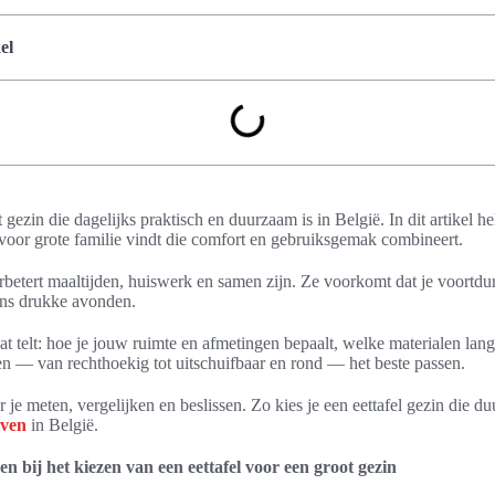
el
t gezin die dagelijks praktisch en duurzaam is in België. In dit artikel h
l voor grote familie vindt die comfort en gebruiksgemak combineert.
rbetert maaltijden, huiswerk en samen zijn. Ze voorkomt dat je voortdu
dens drukke avonden.
 telt: hoe je jouw ruimte en afmetingen bepaalt, welke materialen lang
n — van rechthoekig tot uitschuifbaar en rond — het beste passen.
r je meten, vergelijken en beslissen. Zo kies je een eettafel gezin die d
even
in België.
n bij het kiezen van een eettafel voor een groot gezin