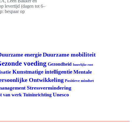
IKEA, Leen Bakker en
p levertijd (dagen tot 6–
p: bespaar op
Duurzame mobiliteit
Duurzame energie
ezonde voeding
Gezondheid
Innerlijke rust
Kunstmatige intelligentie
Mentale
satie
ersoonlijke Ontwikkeling
Positieve mindset
Stressvermindering
management
Unesco
Tuininrichting
t van werk