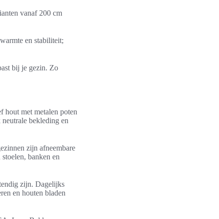
rianten vanaf 200 cm
armte en stabiliteit;
st bij je gezin. Zo
ief hout met metalen poten
k neutrale bekleding en
 gezinnen zijn afneembare
 stoelen, banken en
tendig zijn. Dagelijks
eren en houten bladen