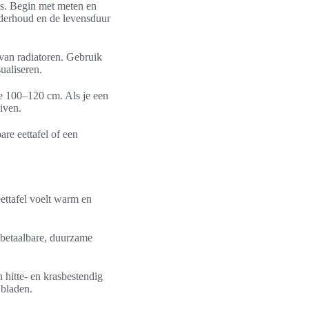
ies. Begin met meten en
nderhoud en de levensduur
 van radiatoren. Gebruik
ualiseren.
je 100–120 cm. Als je een
iven.
re eettafel of een
ettafel voelt warm en
 betaalbare, duurzame
n hitte- en krasbestendig
 bladen.