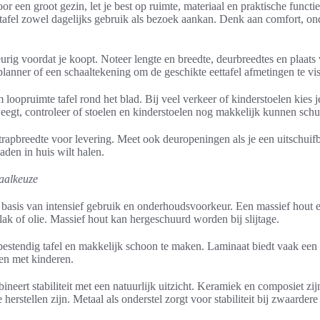
voor een groot gezin, let je best op ruimte, materiaal en praktische funct
 tafel zowel dagelijks gebruik als bezoek aankan. Denk aan comfort, o
ig voordat je koopt. Noteer lengte en breedte, deurbreedtes en plaats
anner of een schaaltekening om de geschikte eettafel afmetingen te vis
oopruimte tafel rond het blad. Bij veel verkeer of kinderstoelen kies 
eegt, controleer of stoelen en kinderstoelen nog makkelijk kunnen schu
rapbreedte voor levering. Meet ook deuropeningen als je een uitschuifba
aden in huis wilt halen.
aalkeuze
p basis van intensief gebruik en onderhoudsvoorkeur. Een massief hout e
ak of olie. Massief hout kan hergeschuurd worden bij slijtage.
sbestendig tafel en makkelijk schoon te maken. Laminaat biedt vaak een
nen met kinderen.
neert stabiliteit met een natuurlijk uitzicht. Keramiek en composiet zij
herstellen zijn. Metaal als onderstel zorgt voor stabiliteit bij zwaardere