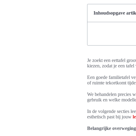
Inhoudsopgave artik
Je zoekt een eettafel groo
kiezen, zodat je een tafe
Een goede familietafel ve
of ruimte tekortkomt tij
We behandelen precies wat
gebruik en welke modelle
In de volgende secties lee
esthetisch past bij jouw
l
Belangrijke overweginge