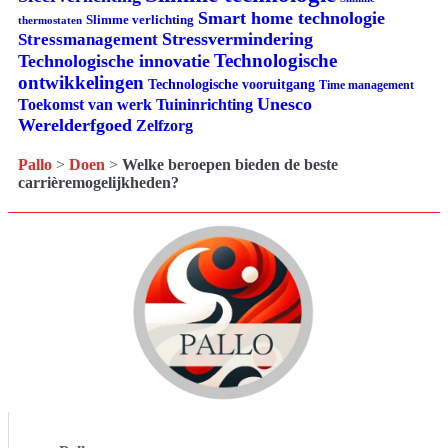
Smart home technologie
Slimme verlichting
thermostaten
Stressvermindering
Stressmanagement
Technologische
Technologische innovatie
ontwikkelingen
Technologische vooruitgang
Time management
Unesco
Tuininrichting
Toekomst van werk
Werelderfgoed
Zelfzorg
Pallo
>
Doen
>
Welke beroepen bieden de beste
carrièremogelijkheden?