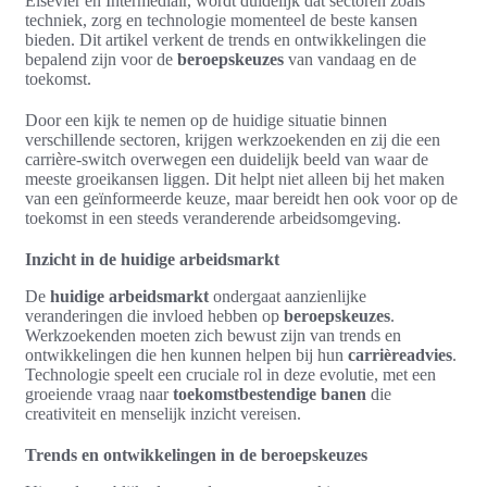
Elsevier en Intermediair, wordt duidelijk dat sectoren zoals
techniek, zorg en technologie momenteel de beste kansen
bieden. Dit artikel verkent de trends en ontwikkelingen die
bepalend zijn voor de
beroepskeuzes
van vandaag en de
toekomst.
Door een kijk te nemen op de huidige situatie binnen
verschillende sectoren, krijgen werkzoekenden en zij die een
carrière-switch overwegen een duidelijk beeld van waar de
meeste groeikansen liggen. Dit helpt niet alleen bij het maken
van een geïnformeerde keuze, maar bereidt hen ook voor op de
toekomst in een steeds veranderende arbeidsomgeving.
Inzicht in de huidige arbeidsmarkt
De
huidige arbeidsmarkt
ondergaat aanzienlijke
veranderingen die invloed hebben op
beroepskeuzes
.
Werkzoekenden moeten zich bewust zijn van trends en
ontwikkelingen die hen kunnen helpen bij hun
carrièreadvies
.
Technologie speelt een cruciale rol in deze evolutie, met een
groeiende vraag naar
toekomstbestendige banen
die
creativiteit en menselijk inzicht vereisen.
Trends en ontwikkelingen in de beroepskeuzes