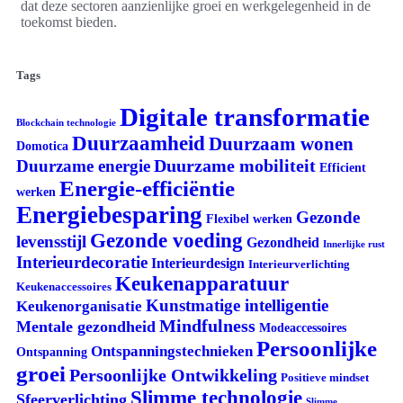
dat deze sectoren aanzienlijke groei en werkgelegenheid in de
toekomst bieden.
Tags
Digitale transformatie
Blockchain technologie
Duurzaamheid
Duurzaam wonen
Domotica
Duurzame mobiliteit
Duurzame energie
Efficient
Energie-efficiëntie
werken
Energiebesparing
Gezonde
Flexibel werken
Gezonde voeding
levensstijl
Gezondheid
Innerlijke rust
Interieurdecoratie
Interieurdesign
Interieurverlichting
Keukenapparatuur
Keukenaccessoires
Kunstmatige intelligentie
Keukenorganisatie
Mindfulness
Mentale gezondheid
Modeaccessoires
Persoonlijke
Ontspanningstechnieken
Ontspanning
groei
Persoonlijke Ontwikkeling
Positieve mindset
Slimme technologie
Sfeerverlichting
Slimme