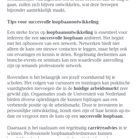
gaan, zullen zich blijven ontwikkelen, wat deze beroepen
bijzonder aantrekkelijk maakt.
Tips voor succesvolle loopbaanontwikkeling
Een sterke focus op
loopbaanontwikkeling
is essentieel voor
iedereen die een
succesvolle loopbaan
ambieert. Het begint
met het opbouwen van een netwerk. Netwerken biedt niet
alleen de kans om nieuwe contacten te leggen, maar helpt ook
om ervaringen en kennis te delen. Regelmatig deelnemen aan
branche-events en seminars kan een waardevolle aanvulling
zijn op iemands professionele netwerk.
Bovendien is het belangrijk om jezelf voortdurend bij te
scholen. Het volgen van cursussen en trainingen kan praktische
vaardigheden toevoegen die in de
huidige arbeidsmarkt
zeer
gewild zijn. Organisaties zoals de Universiteit van Nederland
bieden diverse opleidingen die kunnen bijdragen aan een
verbeterde positie op de arbeidsmarkt. Door te investeren in
persoonlijke ontwikkeling, houdt men zijn of haar kennis up-to-
date en vergroot men de kans op een
succesvolle loopbaan
.
Daarnaast is het raadzaam om regelmatig
carrièreadvies
in te
winnen. Professionele loopbaanadviesbureaus kunnen