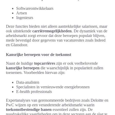
Softwareontwikkelaars
Artsen
Ingenieurs
Deze functies bieden niet alleen aantrekkelijke salarissen, maar
ook uitstekende
carrièremogelijkheden
. De dynamiek van de
arbeidsmarkt zorgt ervoor dat deze beroepen populair blijven,
mede bevestigd door gegevens van vacaturesites zoals Indeed
en Glassdoor.
Kansrijke beroepen voor de toekomst
Naast de huidige
topcarrières
zijn er ook veelbelovende
kansrijke beroepen
die waarschijnlijk in populariteit zullen
toenemen. Voorbeelden hiervan zijn:
Data-analisten
Specialisten in vernieuwende energiebronnen
E-health professionals
Expertanalyses van gerenommeerde bedrijven zoals Deloitte en
PwC wijzen op een veranderende arbeidsmarkt waarin
toekomstbestendige banen
essentieel zullen zijn. De
noodzakelijke vaardigheden om in deze sectoren aan de slag te