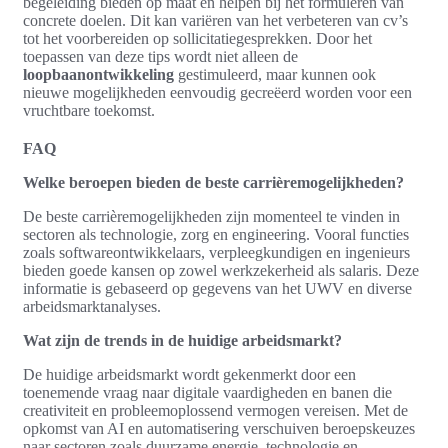
begeleiding bieden op maat en helpen bij het formuleren van
concrete doelen. Dit kan variëren van het verbeteren van cv’s
tot het voorbereiden op sollicitatiegesprekken. Door het
toepassen van deze tips wordt niet alleen de
loopbaanontwikkeling
gestimuleerd, maar kunnen ook
nieuwe mogelijkheden eenvoudig gecreëerd worden voor een
vruchtbare toekomst.
FAQ
Welke beroepen bieden de beste carrièremogelijkheden?
De beste carrièremogelijkheden zijn momenteel te vinden in
sectoren als technologie, zorg en engineering. Vooral functies
zoals softwareontwikkelaars, verpleegkundigen en ingenieurs
bieden goede kansen op zowel werkzekerheid als salaris. Deze
informatie is gebaseerd op gegevens van het UWV en diverse
arbeidsmarktanalyses.
Wat zijn de trends in de huidige arbeidsmarkt?
De huidige arbeidsmarkt wordt gekenmerkt door een
toenemende vraag naar digitale vaardigheden en banen die
creativiteit en probleemoplossend vermogen vereisen. Met de
opkomst van AI en automatisering verschuiven beroepskeuzes
naar sectoren zoals duurzame energie, technologie en