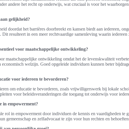
der andere het recht op onderwijs, wat cruciaal is voor het waarborge
 aan gelijkheid?
heid doordat het barrières doorbreekt en kansen biedt aan iedereen, ong
Dit resulteert in een meer rechtvaardige samenleving waarin iedereen 
sentieel voor maatschappelijke ontwikkeling?
oor maatschappelijke ontwikkeling omdat het de levenskwaliteit verbete
an economisch welzijn. Goed opgeleide individuen kunnen beter bijdra
catie voor iedereen te bevorderen?
ieren om educatie te bevorderen, zoals vrijwilligerswerk bij lokale sch
f pleiten voor beleidsveranderingen die toegang tot onderwijs voor ieder
tie in empowerment?
iale rol in empowerment door individuen de kennis en vaardigheden te 
 hun gemeenschap en zelfadvocaat te zijn voor hun rechten en behoeften
j aan persoonlijke groei?