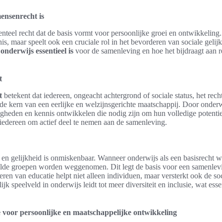
ensenrecht is
teel recht dat de basis vormt voor persoonlijke groei en ontwikkeling. 
is, maar speelt ook een cruciale rol in het bevorderen van sociale gelijk
nderwijs essentieel is
voor de samenleving en hoe het bijdraagt aan r
t
t
betekent dat iedereen, ongeacht achtergrond of sociale status, het rech
 de kern van een eerlijke en welzijnsgerichte maatschappij. Door onderw
gheden en kennis ontwikkelen die nodig zijn om hun volledige potentie
 iedereen om actief deel te nemen aan de samenleving.
e en gelijkheid is onmiskenbaar. Wanneer onderwijs als een basisrecht 
telde groepen worden weggenomen. Dit legt de basis voor een samenlev
eren van educatie helpt niet alleen individuen, maar versterkt ook de so
 speelveld in onderwijs leidt tot meer diversiteit en inclusie, wat essen
 voor persoonlijke en maatschappelijke ontwikkeling