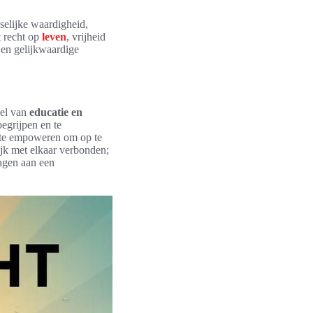
selijke waardigheid,
t recht op
leven
, vrijheid
e en gelijkwaardige
del van
educatie en
egrijpen en te
n te empoweren om op te
jk met elkaar verbonden;
ragen aan een