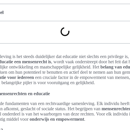
el
ving is het steeds duidelijker dat educatie niet slechts een privilege i
catie een mensenrecht is
, wordt vaak onderstreept door het feit dat 
nlijke ontwikkeling en maatschappelijke gelijkheid. Het
belang van edu
duen om hun potentieel te benutten en actief deel te nemen aan hun ge
tie voor iedereen
een cruciale factor in de empowerment van mensen,
belangrijke pijler is voor vooruitgang en gelijkheid.
mensenrechten en educatie
e fundamenten van een rechtvaardige samenleving. Elk individu heeft 
n afkomst, geslacht of sociale status. Het begrijpen van
mensenrechte
el onderdeel is van het waarborgen van deze rechten. Voor elk individu i
htig middel voor
onderwijs en empowerment
.