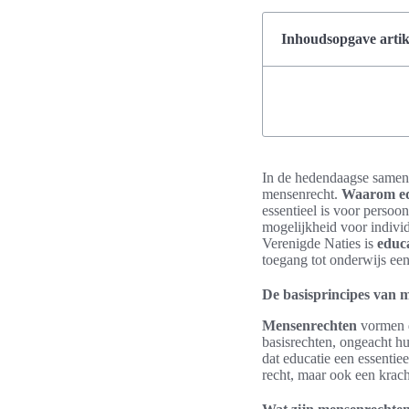
Inhoudsopgave artik
In de hedendaagse samenle
mensenrecht.
Waarom edu
essentieel is voor persoo
mogelijkheid voor indivi
Verenigde Naties is
educa
toegang tot onderwijs een 
De basisprincipes van 
Mensenrechten
vormen d
basisrechten, ongeacht hu
dat educatie een essentie
recht, maar ook een krac