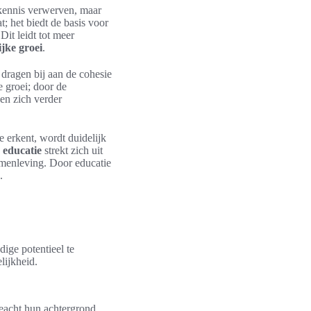
n kennis verwerven, maar
; het biedt de basis voor
Dit leidt tot meer
ijke groei
.
dragen bij aan de cohesie
e groei; door de
en zich verder
 erkent, wordt duidelijk
 educatie
strekt zich uit
amenleving. Door educatie
.
dige potentieel te
lijkheid.
eacht hun achtergrond.