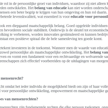
ale rol in de persoonlijke groei van individuen, waardoor zij niet allee
heden ontwikkelen. Het
belang van educatie
kan niet worden onderschat
mensen een beter begrip te krijgen van hun omgeving en hun rol daarin. 
beterde levenskwaliteit, wat essentieel is voor
educatie voor persoonl
 ook een diepgaand maatschappelijk belang. Goed opgeleide individuen 
bevorderen sociale stabiliteit. Onderwijs is de sleutel tot economisch
lking te verbeteren, worden innovaties gestimuleerd en kunnen bedrijv
staat een positieve spiraal die de hele samenleving ten goede komt.
betekent investeren in de toekomst. Wanneer men de waarde van educatie
r zowel persoonlijke als maatschappelijke ontwikkeling. Het
belang van
t leven en vormt een fundament voor een rechtvaardige en welvarende s
enschappen zich effectief voorbereiden op de uitdagingen van morgen
n mensenrecht?
ht omdat het ieder individu de mogelijkheid biedt om zijn of haar volle
el voor persoonlijke ontwikkeling, empowerment en maatschappelijke ge
ipes van mensenrechten?
nsenrechten zijn fundamentele rechten die elke persoon toekomen, ong