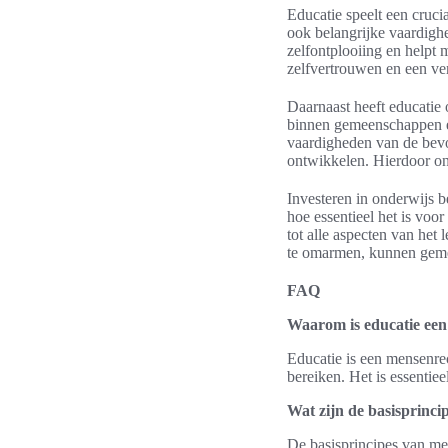
Educatie speelt een cruci
ook belangrijke vaardig
zelfontplooiing en helpt 
zelfvertrouwen en een ver
Daarnaast heeft educatie
binnen gemeenschappen en 
vaardigheden van de bevo
ontwikkelen. Hierdoor ont
Investeren in onderwijs 
hoe essentieel het is voo
tot alle aspecten van he
te omarmen, kunnen geme
FAQ
Waarom is educatie ee
Educatie is een mensenrec
bereiken. Het is essentie
Wat zijn de basisprinc
De basisprincipes van me