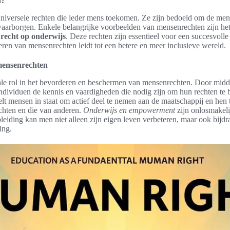
n?
universele rechten die ieder mens toekomen. Ze zijn bedoeld om de men
 waarborgen. Enkele belangrijke voorbeelden van mensenrechten zijn he
t
recht op onderwijs
. Deze rechten zijn essentieel voor een succesvoll
ren van mensenrechten leidt tot een betere en meer inclusieve wereld.
 mensenrechten
iale rol in het bevorderen en beschermen van mensenrechten. Door mid
ndividuen de kennis en vaardigheden die nodig zijn om hun rechten te b
elt mensen in staat om actief deel te nemen aan de maatschappij en he
chten en die van anderen.
Onderwijs en empowerment
zijn onlosmakeli
pleiding kan men niet alleen zijn eigen leven verbeteren, maar ook bijd
ing.