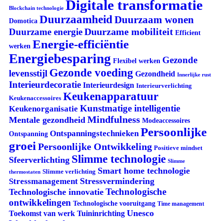
Digitale transformatie
Blockchain technologie
Duurzaamheid
Duurzaam wonen
Domotica
Duurzame mobiliteit
Duurzame energie
Efficient
Energie-efficiëntie
werken
Energiebesparing
Gezonde
Flexibel werken
Gezonde voeding
levensstijl
Gezondheid
Innerlijke rust
Interieurdecoratie
Interieurdesign
Interieurverlichting
Keukenapparatuur
Keukenaccessoires
Kunstmatige intelligentie
Keukenorganisatie
Mindfulness
Mentale gezondheid
Modeaccessoires
Persoonlijke
Ontspanningstechnieken
Ontspanning
groei
Persoonlijke Ontwikkeling
Positieve mindset
Slimme technologie
Sfeerverlichting
Slimme
Smart home technologie
Slimme verlichting
thermostaten
Stressvermindering
Stressmanagement
Technologische
Technologische innovatie
ontwikkelingen
Technologische vooruitgang
Time management
Unesco
Tuininrichting
Toekomst van werk