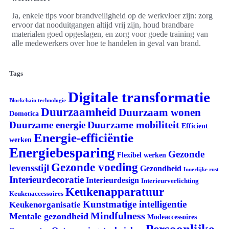
Ja, enkele tips voor brandveiligheid op de werkvloer zijn: zorg
ervoor dat nooduitgangen altijd vrij zijn, houd brandbare
materialen goed opgeslagen, en zorg voor goede training van
alle medewerkers over hoe te handelen in geval van brand.
Tags
Digitale transformatie
Blockchain technologie
Duurzaamheid
Duurzaam wonen
Domotica
Duurzame mobiliteit
Duurzame energie
Efficient
Energie-efficiëntie
werken
Energiebesparing
Gezonde
Flexibel werken
Gezonde voeding
levensstijl
Gezondheid
Innerlijke rust
Interieurdecoratie
Interieurdesign
Interieurverlichting
Keukenapparatuur
Keukenaccessoires
Kunstmatige intelligentie
Keukenorganisatie
Mindfulness
Mentale gezondheid
Modeaccessoires
Persoonlijke