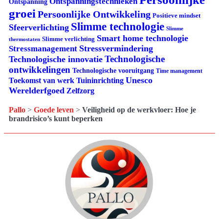
Ontspanningstechnieken
Ontspanning
groei
Persoonlijke Ontwikkeling
Positieve mindset
Slimme technologie
Sfeerverlichting
Slimme
Smart home technologie
Slimme verlichting
thermostaten
Stressvermindering
Stressmanagement
Technologische
Technologische innovatie
ontwikkelingen
Technologische vooruitgang
Time management
Unesco
Tuininrichting
Toekomst van werk
Werelderfgoed
Zelfzorg
Pallo
>
Goede leven
>
Veiligheid op de werkvloer: Hoe je
brandrisico’s kunt beperken