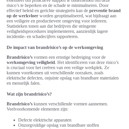
essentieel om proactieve stappen te ondernemen om deze
risico’s te beperken en de schade te minimaliseren. Door
effectief beleid en gerichte strategieën kan de
preventie brand
op de werkvloer
worden geoptimaliseerd, wat bijdraagt aan
een veiligere en productievere omgeving voor iedereen.
Statistieken tonen aan dat bedrijven die stringente
veiligheidsprocedures implementeren, aanzienlijk lagere
incidentie- en schadecijfers rapporteren.
De impact van brandrisico’s op de werkomgeving
Brandrisico’s
vormen een ernstige bedreiging voor de
werkomgeving veiligheid
. Het identificeren van deze risico’s
is cruciaal voor het creëren van een veilige werkplek. Ze
kunnen voortkomen uit verschillende oorzaken, zoals
elektrische defecten, onjuiste opslag van brandbare materialen
en menselijk falen.
Wat zijn brandrisico’s?
Brandrisico’s
kunnen verschillende vormen aannemen.
Veelvoorkomende elementen zijn:
Defecte elektrische apparaten
Onzorgvuldige opslag van brandbare stoffen