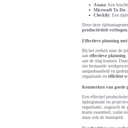
Asana
: Een kracht
Microsoft To Do
:
Clockify
: Een tijd
Door deze tijdmanagement
productiviteit verhogen
Effectieve planning met
Bij het zoeken naar de ju
aan
effectieve planning
.
aan de slag kunnen. Daarn
om bestaande werkprocess
aanpasbaarheid en gedeta
organisatie en
efficiënt 
Kenmerken van goede p
Een effectief productivite
tijdregistratie en projec
organisatie, ongeacht de 
teams essentieel, zodat ie
maar ook de teamspirit.