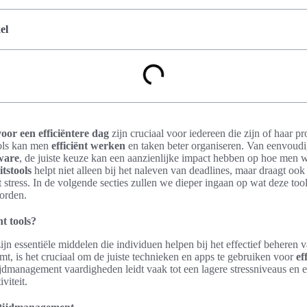
el
or een efficiëntere dag
zijn cruciaal voor iedereen die zijn of haar pr
ols kan men
efficiënt werken
en taken beter organiseren. Van eenvoudig
ware
, de juiste keuze kan een aanzienlijke impact hebben op hoe men 
itstools
helpt niet alleen bij het naleven van deadlines, maar draagt ook
 stress. In de volgende secties zullen we dieper ingaan op wat deze to
orden.
t tools?
ijn essentiële middelen die individuen helpen bij het effectief beheren v
t, is het cruciaal om de juiste technieken en apps te gebruiken voor
ef
jdmanagement vaardigheden leidt vaak tot een lagere stressniveaus en e
viteit.