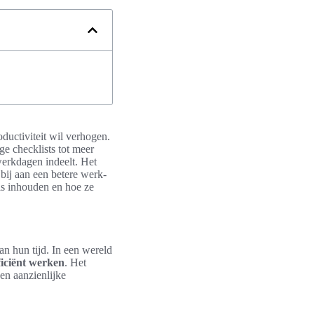
oductiviteit wil verhogen.
e checklists tot meer
werkdagen indeelt. Het
 bij aan een betere werk-
ols inhouden en hoe ze
an hun tijd. In een wereld
ficiënt werken
. Het
en aanzienlijke