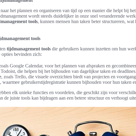
n tijdmanagement
aar het plannen en organiseren van tijd op een manier die helpt bij he
ijdmanagement wordt steeds duidelijker in onze snel veranderende wer
jdmanagement tools
, kunnen mensen hun taken beter structureren, wat le
ijdmanagement tools
rten
tijdmanagement tools
die gebruikers kunnen inzetten om hun werk 
 opties bevinden zich:
 zoals Google Calendar, voor het plannen van afspraken en gecombineer
s Todoist, die helpen bij het bijhouden van dagelijkse taken en deadlines
e
, zoals Trello, die visuele overzichten biedt van projecten en voortgang
s, waarmee gebruikerstijdregistratie kunnen bijhouden voor hun taken en
bben elk unieke functies en voordelen, die geschikt zijn voor verschil
de juiste tools kan bijdragen aan een betere structuur en verhoogt uitei