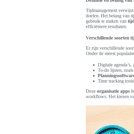
Definitie en belang va
Tijdmanagement verwijst n
doelen. Het belang van t
gebruik te maken van
ti
efficiëntere resultaten.
Verschillende soorten t
Er zijn verschillende soo
Onder de meest populaire
Digitale agenda’s,
To-do lijsten, zoal
Planningssoftwar
Time tracking tool
Deze
organisatie apps
he
workflows. Het kiezen van 