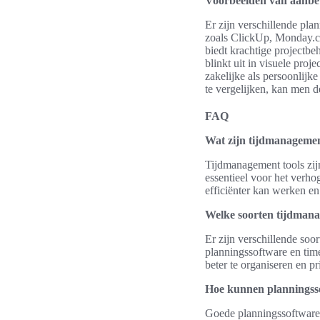
Voorbeelden van aanbe
Er zijn verschillende pl
zoals ClickUp, Monday.co
biedt krachtige projectb
blinkt uit in visuele pro
zakelijke als persoonlijk
te vergelijken, kan men d
FAQ
Wat zijn tijdmanagement
Tijdmanagement tools zijn
essentieel voor het verho
efficiënter kan werken en
Welke soorten tijdmana
Er zijn verschillende soo
planningssoftware en time
beter te organiseren en pri
Hoe kunnen planningsso
Goede planningssoftware b