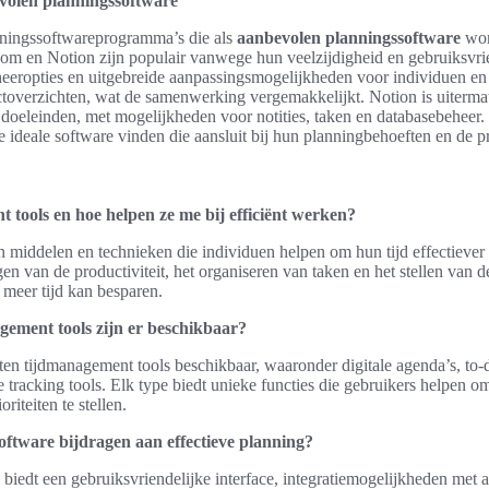
volen planningssoftware
anningssoftwareprogramma’s die als
aanbevolen planningssoftware
wor
m en Notion zijn populair vanwege hun veelzijdigheid en gebruiksvri
eheeropties en uitgebreide aanpassingsmogelijkheden voor individuen 
jectoverzichten, wat de samenwerking vergemakkelijkt. Notion is uiterm
e doeleinden, met mogelijkheden voor notities, taken en databasebeheer.
e ideale software vinden die aansluit bij hun planningbehoeften en de pr
 tools en hoe helpen ze me bij efficiënt werken?
 middelen en technieken die individuen helpen om hun tijd effectiever 
gen van de productiviteit, het organiseren van taken en het stellen van 
 meer tijd kan besparen.
gement tools zijn er beschikbaar?
rten tijdmanagement tools beschikbaar, waaronder digitale agenda’s, to-d
 tracking tools. Elk type biedt unieke functies die gebruikers helpen o
oriteiten te stellen.
ftware bijdragen aan effectieve planning?
iedt een gebruiksvriendelijke interface, integratiemogelijkheden met a