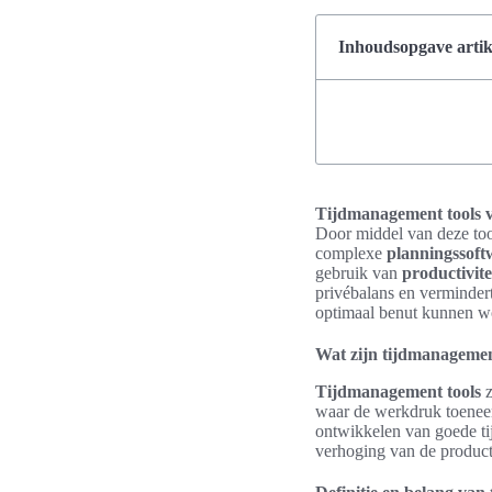
Inhoudsopgave artik
Tijdmanagement tools vo
Door middel van deze to
complexe
planningssoft
gebruik van
productivite
privébalans en vermindert
optimaal benut kunnen w
Wat zijn tijdmanagemen
Tijdmanagement tools
z
waar de werkdruk toeneem
ontwikkelen van goede ti
verhoging van de producti