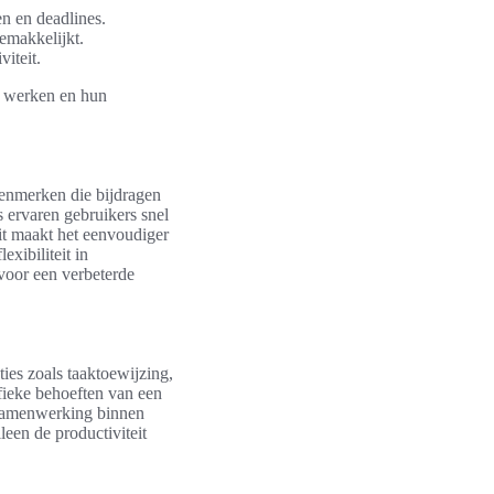
en en deadlines.
emakkelijkt.
viteit.
r werken en hun
 kenmerken die bijdragen
s ervaren gebruikers snel
it maakt het eenvoudiger
xibiliteit in
voor een verbeterde
ties zoals taaktoewijzing,
ifieke behoeften van een
t samenwerking binnen
leen de productiviteit