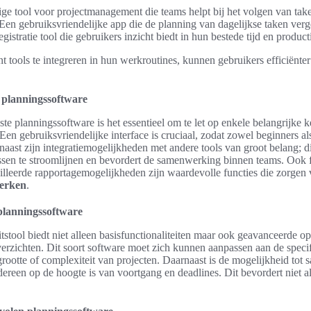
ige tool voor projectmanagement die teams helpt bij het volgen van tak
 Een gebruiksvriendelijke app die de planning van dagelijkse taken verg
registratie tool die gebruikers inzicht biedt in hun bestede tijd en producti
 tools te integreren in hun werkroutines, kunnen gebruikers efficiënte
.
 planningssoftware
iste planningssoftware is het essentieel om te let op enkele belangrijke
 Een gebruiksvriendelijke interface is cruciaal, zodat zowel beginners al
aast zijn integratiemogelijkheden met andere tools van groot belang; d
en te stroomlijnen en bevordert de samenwerking binnen teams. Ook fle
illeerde rapportagemogelijkheden zijn waardevolle functies die zorgen 
werken
.
lanningssoftware
itstool biedt niet alleen basisfunctionaliteiten maar ook geavanceerde op
toverzichten. Dit soort software moet zich kunnen aanpassen aan de spec
grootte of complexiteit van projecten. Daarnaast is de mogelijkheid to
dereen op de hoogte is van voortgang en deadlines. Dit bevordert niet al