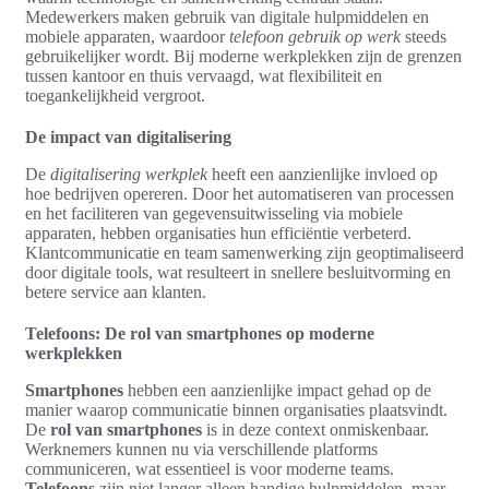
Medewerkers maken gebruik van digitale hulpmiddelen en
mobiele apparaten, waardoor
telefoon gebruik op werk
steeds
gebruikelijker wordt. Bij moderne werkplekken zijn de grenzen
tussen kantoor en thuis vervaagd, wat flexibiliteit en
toegankelijkheid vergroot.
De impact van digitalisering
De
digitalisering werkplek
heeft een aanzienlijke invloed op
hoe bedrijven opereren. Door het automatiseren van processen
en het faciliteren van gegevensuitwisseling via mobiele
apparaten, hebben organisaties hun efficiëntie verbeterd.
Klantcommunicatie en team samenwerking zijn geoptimaliseerd
door digitale tools, wat resulteert in snellere besluitvorming en
betere service aan klanten.
Telefoons: De rol van smartphones op moderne
werkplekken
Smartphones
hebben een aanzienlijke impact gehad op de
manier waarop communicatie binnen organisaties plaatsvindt.
De
rol van smartphones
is in deze context onmiskenbaar.
Werknemers kunnen nu via verschillende platforms
communiceren, wat essentieel is voor moderne teams.
Telefoons
zijn niet langer alleen handige hulpmiddelen, maar