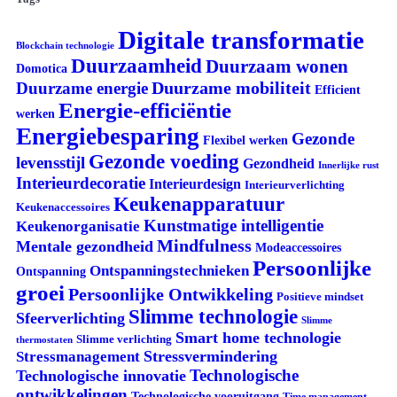
Digitale transformatie
Blockchain technologie
Duurzaamheid
Duurzaam wonen
Domotica
Duurzame mobiliteit
Duurzame energie
Efficient
Energie-efficiëntie
werken
Energiebesparing
Gezonde
Flexibel werken
Gezonde voeding
levensstijl
Gezondheid
Innerlijke rust
Interieurdecoratie
Interieurdesign
Interieurverlichting
Keukenapparatuur
Keukenaccessoires
Kunstmatige intelligentie
Keukenorganisatie
Mindfulness
Mentale gezondheid
Modeaccessoires
Persoonlijke
Ontspanningstechnieken
Ontspanning
groei
Persoonlijke Ontwikkeling
Positieve mindset
Slimme technologie
Sfeerverlichting
Slimme
Smart home technologie
Slimme verlichting
thermostaten
Stressvermindering
Stressmanagement
Technologische
Technologische innovatie
ontwikkelingen
Technologische vooruitgang
Time management