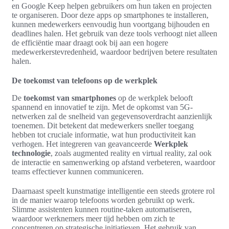
en Google Keep helpen gebruikers om hun taken en projecten
te organiseren. Door deze apps op smartphones te installeren,
kunnen medewerkers eenvoudig hun voortgang bijhouden en
deadlines halen. Het gebruik van deze tools verhoogt niet alleen
de efficiëntie maar draagt ook bij aan een hogere
medewerkerstevredenheid, waardoor bedrijven betere resultaten
halen.
De toekomst van telefoons op de werkplek
De
toekomst van smartphones
op de werkplek belooft
spannend en innovatief te zijn. Met de opkomst van 5G-
netwerken zal de snelheid van gegevensoverdracht aanzienlijk
toenemen. Dit betekent dat medewerkers sneller toegang
hebben tot cruciale informatie, wat hun productiviteit kan
verhogen. Het integreren van geavanceerde
Werkplek
technologie
, zoals augmented reality en virtual reality, zal ook
de interactie en samenwerking op afstand verbeteren, waardoor
teams effectiever kunnen communiceren.
Daarnaast speelt kunstmatige intelligentie een steeds grotere rol
in de manier waarop telefoons worden gebruikt op werk.
Slimme assistenten kunnen routine-taken automatiseren,
waardoor werknemers meer tijd hebben om zich te
concentreren op strategische initiatieven. Het gebruik van