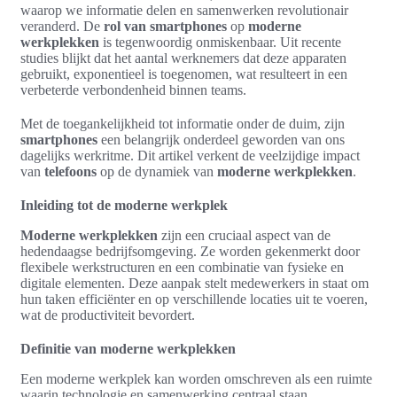
waarop we informatie delen en samenwerken revolutionair
veranderd. De
rol van smartphones
op
moderne
werkplekken
is tegenwoordig onmiskenbaar. Uit recente
studies blijkt dat het aantal werknemers dat deze apparaten
gebruikt, exponentieel is toegenomen, wat resulteert in een
verbeterde verbondenheid binnen teams.
Met de toegankelijkheid tot informatie onder de duim, zijn
smartphones
een belangrijk onderdeel geworden van ons
dagelijks werkritme. Dit artikel verkent de veelzijdige impact
van
telefoons
op de dynamiek van
moderne werkplekken
.
Inleiding tot de moderne werkplek
Moderne werkplekken
zijn een cruciaal aspect van de
hedendaagse bedrijfsomgeving. Ze worden gekenmerkt door
flexibele werkstructuren en een combinatie van fysieke en
digitale elementen. Deze aanpak stelt medewerkers in staat om
hun taken efficiënter en op verschillende locaties uit te voeren,
wat de productiviteit bevordert.
Definitie van moderne werkplekken
Een moderne werkplek kan worden omschreven als een ruimte
waarin technologie en samenwerking centraal staan.