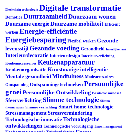
Digitale transformatie
Blockchain technologie
Duurzaamheid
Duurzaam wonen
Domotica
Duurzame mobiliteit
Duurzame energie
Efficient
Energie-efficiëntie
werken
Energiebesparing
Gezonde
Flexibel werken
Gezonde voeding
levensstijl
Gezondheid
Innerlijke rust
Interieurdecoratie
Interieurdesign
Interieurverlichting
Keukenapparatuur
Keukenaccessoires
Kunstmatige intelligentie
Keukenorganisatie
Mindfulness
Mentale gezondheid
Modeaccessoires
Persoonlijke
Ontspanningstechnieken
Ontspanning
groei
Persoonlijke Ontwikkeling
Positieve mindset
Slimme technologie
Sfeerverlichting
Slimme
Smart home technologie
Slimme verlichting
thermostaten
Stressvermindering
Stressmanagement
Technologische
Technologische innovatie
ontwikkelingen
Technologische vooruitgang
Time management
Unesco