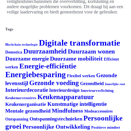
veiligheidsmechanismen die oververhitting, kortsluiting en
andere mogelijke problemen voorkomen. Dit draagt bij aan een
veilige laadervaring en biedt gemoedsrust voor de gebruiker.
Tags
Digitale transformatie
Blockchain technologie
Duurzaamheid
Duurzaam wonen
Domotica
Duurzame mobiliteit
Duurzame energie
Efficient
Energie-efficiëntie
werken
Energiebesparing
Gezonde
Flexibel werken
Gezonde voeding
levensstijl
Gezondheid
Innerlijke rust
Interieurdecoratie
Interieurdesign
Interieurverlichting
Keukenapparatuur
Keukenaccessoires
Kunstmatige intelligentie
Keukenorganisatie
Mindfulness
Mentale gezondheid
Modeaccessoires
Persoonlijke
Ontspanningstechnieken
Ontspanning
groei
Persoonlijke Ontwikkeling
Positieve mindset