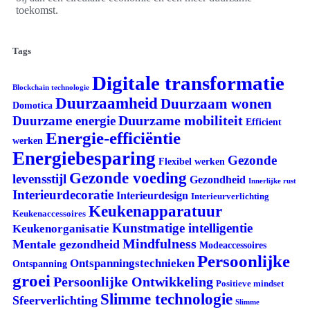
toekomst.
Tags
Digitale transformatie
Blockchain technologie
Duurzaamheid
Duurzaam wonen
Domotica
Duurzame mobiliteit
Duurzame energie
Efficient
Energie-efficiëntie
werken
Energiebesparing
Gezonde
Flexibel werken
Gezonde voeding
levensstijl
Gezondheid
Innerlijke rust
Interieurdecoratie
Interieurdesign
Interieurverlichting
Keukenapparatuur
Keukenaccessoires
Kunstmatige intelligentie
Keukenorganisatie
Mindfulness
Mentale gezondheid
Modeaccessoires
Persoonlijke
Ontspanningstechnieken
Ontspanning
groei
Persoonlijke Ontwikkeling
Positieve mindset
Slimme technologie
Sfeerverlichting
Slimme