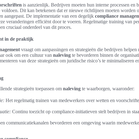
orschriften
is aanzienlijk. Bedrijven moeten hun interne processen en 
e voldoen. Dit kan betekenen dat er nieuwe richtlijnen moeten worden o
n aangepast. De implementatie van een degelijk
compliance manage
ze veranderingen efficiënt door te voeren. Regelmatige training van pe
een cruciaal onderdeel van dit proces.
 in de praktijk
anagement
vraagt om aanpassingen en strategieën die bedrijven helpen n
aar ook om een cultuur van
naleving
te bevorderen binnen de organisat
ementeren van deze strategieën om juridische risico’s te minimaliseren en
ng
llende strategieën toepassen om
naleving
te waarborgen, waaronder:
ie:
Het regelmatig trainen van medewerkers over wetten en voorschrifte
uatie:
Continu toezicht op compliance-initiatieven stelt bedrijven in staa
n communicatiekanalen bevorderen een omgeving waarin medewerkers
or compliance