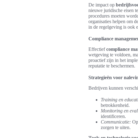
De impact op
bedrijfsvo
nieuwe juridische eisen t
procedures moeten worde
organisaties helpen om de
in de regelgeving is ook 
Compliance management
Effectief
compliance m
wetgeving te voldoen, m
proactief zijn in het impl
reputatie te beschermen.
Strategieën voor nalevi
Bedrijven kunnen verschi
Training en educat
betrokkenheid.
Monitoring en eval
identificeren.
Communicatie:
Ope
zorgen te uiten.
Tools en technologie vo