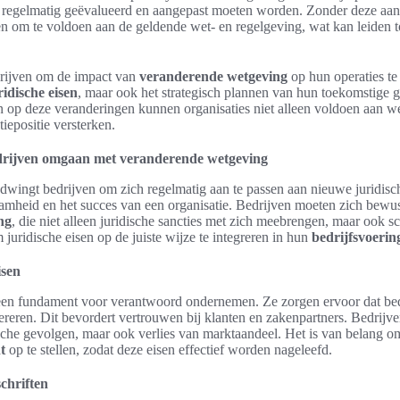
regelmatig geëvalueerd en aangepast moeten worden. Zonder deze aa
n om te voldoen aan de geldende wet- en regelgeving, wat kan leiden to
edrijven om de impact van
veranderende wetgeving
op hun operaties te
ridische eisen
, maar ook het strategisch plannen van hun toekomstige g
n op deze veranderingen kunnen organisaties niet alleen voldoen aan w
iepositie versterken.
drijven omgaan met veranderende wetgeving
wingt bedrijven om zich regelmatig aan te passen aan nieuwe juridische
amheid en het succes van een organisatie. Bedrijven moeten zich bewust
ng
, die niet alleen juridische sancties met zich meebrengen, maar ook s
 juridische eisen op de juiste wijze te integreren in hun
bedrijfsvoerin
isen
een fundament voor verantwoord ondernemen. Ze zorgen ervoor dat bedr
reren. Dit bevordert vertrouwen bij klanten en zakenpartners. Bedrijve
dische gevolgen, maar ook verlies van marktaandeel. Het is van belang o
t
op te stellen, zodat deze eisen effectief worden nageleefd.
chriften