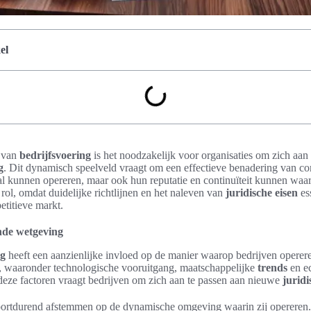
el
 van
bedrijfsvoering
is het noodzakelijk voor organisaties om zich aan
g
. Dit dynamisch speelveld vraagt om een effectieve benadering van c
aal kunnen opereren, maar ook hun reputatie en continuïteit kunnen wa
e rol, omdat duidelijke richtlijnen en het naleven van
juridische eisen
es
etitieve markt.
nde wetgeving
ng
heeft een aanzienlijke invloed op de manier waarop bedrijven operer
s, waaronder technologische vooruitgang, maatschappelijke
trends
en e
deze factoren vraagt bedrijven om zich aan te passen aan nieuwe
juridi
ortdurend afstemmen op de dynamische omgeving waarin zij opereren. 