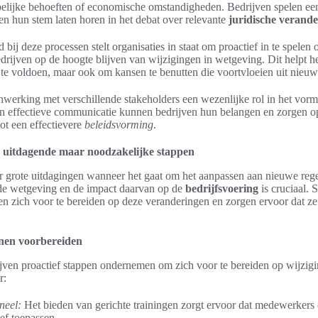
lijke behoeften of economische omstandigheden. Bedrijven spelen een 
en hun stem laten horen in het debat over relevante
juridische verand
 bij deze processen stelt organisaties in staat om proactief in te spelen
edrijven op de hoogte blijven van wijzigingen in wetgeving. Dit helpt h
te voldoen, maar ook om kansen te benutten die voortvloeien uit nieu
nwerking met verschillende stakeholders een wezenlijke rol in het vor
 effectieve communicatie kunnen bedrijven hun belangen en zorgen op
tot een effectievere
beleidsvorming
.
 uitdagende maar noodzakelijke stappen
r grote uitdagingen wanneer het gaat om het aanpassen aan nieuwe rege
de wetgeving en de impact daarvan op de
bedrijfsvoering
is cruciaal. 
ven zich voor te bereiden op deze veranderingen en zorgen ervoor dat 
nen voorbereiden
rijven proactief stappen ondernemen om zich voor te bereiden op wijzig
r:
neel:
Het bieden van gerichte trainingen zorgt ervoor dat medewerkers
ief toepassen.