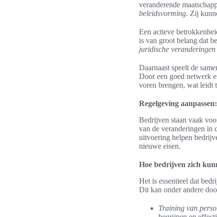
veranderende maatschappe
beleidsvorming
. Zij kunn
Een actieve betrokkenheid
is van groot belang dat b
juridische veranderingen
Daarnaast speelt de same
Door een goed netwerk en
voren brengen, wat leidt 
Regelgeving aanpassen:
Bedrijven staan vaak voo
van de veranderingen in 
uitvoering helpen bedrij
nieuwe eisen.
Hoe bedrijven zich kun
Het is essentieel dat bed
Dit kan onder andere doo
Training van perso
begrijpen en effect