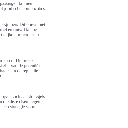
npassingen kunnen
t juridische complicaties
 begrijpen. Dit omvat niet
roei en ontwikkeling.
ettelijke normen, maar
 eisen. Dit proces is
 zijn van de potentiële
chade aan de reputatie.
g
.
ijven zich aan de regels
n die deze eisen negeren,
m een strategie voor