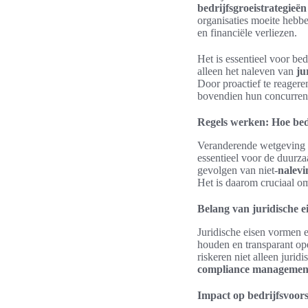
bedrijfsgroeistrategieën
organisaties moeite hebbe
en financiële verliezen.
Het is essentieel voor b
alleen het naleven van
ju
Door proactief te reagere
bovendien hun concurrent
Regels werken: Hoe be
Veranderende wetgeving d
essentieel voor de duurza
gevolgen van niet-
nalevi
Het is daarom cruciaal om
Belang van juridische e
Juridische eisen vormen 
houden en transparant ope
riskeren niet alleen juri
compliance managemen
Impact op bedrijfsvoors