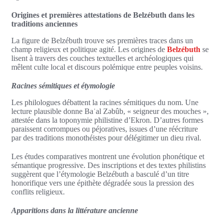
Origines et premières attestations de Belzébuth dans les
traditions anciennes
La figure de Belzébuth trouve ses premières traces dans un
champ religieux et politique agité. Les origines de
Belzébuth
se
lisent à travers des couches textuelles et archéologiques qui
mêlent culte local et discours polémique entre peuples voisins.
Racines sémitiques et étymologie
Les philologues débattent la racines sémitiques du nom. Une
lecture plausible donne Baʿal Zəbûb, « seigneur des mouches »,
attestée dans la toponymie philistine d’Ekron. D’autres formes
paraissent corrompues ou péjoratives, issues d’une réécriture
par des traditions monothéistes pour délégitimer un dieu rival.
Les études comparatives montrent une évolution phonétique et
sémantique progressive. Des inscriptions et des textes philistins
suggèrent que l’étymologie Belzébuth a basculé d’un titre
honorifique vers une épithète dégradée sous la pression des
conflits religieux.
Apparitions dans la littérature ancienne