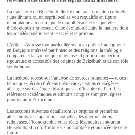
renvoient à des cultes et à des esprits locaux antérieurs.
La trajectoire de Belzébuth illustre une transformation culturelle
: une divinité ou un esprit local se voit requalifié en figure
démoniaque à mesure que le monothéisme et les querelles
théologiques s’imposent. Cette évolution éclaire la manière dont
les sociétés redéfinissent le sacré et le profane.
L’article s’adresse tout particulièrement au public francophone
en Belgique intéressé par l’histoire des religions, la théologie
comparée et la symbolique religieuse. Il propose une lecture
rigoureuse et accessible des origines de Belzébuth et de son rôle
symbolique.
La méthode repose sur l’analyse de sources primaires — textes
hébraïques, écrits chrétiens médiévaux, hadiths et exégèses —
ainsi que sur des études historiques et d’histoire de l’art. Les
références académiques et éditions critiques sont privilégiées
pour garantir l’exactitude.
Les sections suivantes détailleront les origines et premières
attestations, les apparitions textuelles, les interprétations
religieuses, l’iconographie et les récits légendaires entourant
Belzébuth, afin d’offrir une vision complète et nuancée de cette
figure.