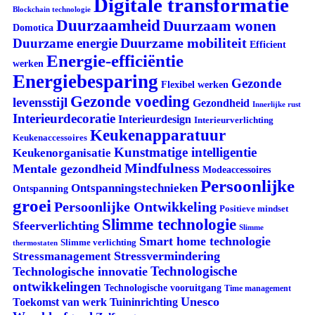
Digitale transformatie
Blockchain technologie
Duurzaamheid
Duurzaam wonen
Domotica
Duurzame mobiliteit
Duurzame energie
Efficient
Energie-efficiëntie
werken
Energiebesparing
Gezonde
Flexibel werken
Gezonde voeding
levensstijl
Gezondheid
Innerlijke rust
Interieurdecoratie
Interieurdesign
Interieurverlichting
Keukenapparatuur
Keukenaccessoires
Kunstmatige intelligentie
Keukenorganisatie
Mindfulness
Mentale gezondheid
Modeaccessoires
Persoonlijke
Ontspanningstechnieken
Ontspanning
groei
Persoonlijke Ontwikkeling
Positieve mindset
Slimme technologie
Sfeerverlichting
Slimme
Smart home technologie
Slimme verlichting
thermostaten
Stressvermindering
Stressmanagement
Technologische
Technologische innovatie
ontwikkelingen
Technologische vooruitgang
Time management
Unesco
Tuininrichting
Toekomst van werk