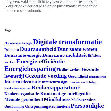
te geven, voldoende licht te geven en af en toe te bemesten.
Zorg er ook voor dat je ze op de juiste manier verpot en de
bladeren schoonhoudt.
Tags
Digitale transformatie
Blockchain technologie
Duurzaamheid
Duurzaam wonen
Domotica
Duurzame mobiliteit
Duurzame energie
Efficient
Energie-efficiëntie
werken
Energiebesparing
Gezonde
Flexibel werken
Gezonde voeding
levensstijl
Gezondheid
Innerlijke rust
Interieurdecoratie
Interieurdesign
Interieurverlichting
Keukenapparatuur
Keukenaccessoires
Kunstmatige intelligentie
Keukenorganisatie
Mindfulness
Mentale gezondheid
Modeaccessoires
Persoonlijke
Ontspanningstechnieken
Ontspanning