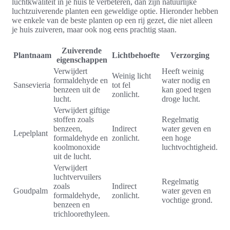
luchtkwaliteit in je huis te verbeteren, dan zijn natuurlijke
luchtzuiverende planten een geweldige optie. Hieronder hebben
we enkele van de beste planten op een rij gezet, die niet alleen
je huis zuiveren, maar ook nog eens prachtig staan.
Zuiverende
Plantnaam
Lichtbehoefte
Verzorging
eigenschappen
Verwijdert
Heeft weinig
Weinig licht
formaldehyde en
water nodig en
Sansevieria
tot fel
benzeen uit de
kan goed tegen
zonlicht.
lucht.
droge lucht.
Verwijdert giftige
stoffen zoals
Regelmatig
benzeen,
Indirect
water geven en
Lepelplant
formaldehyde en
zonlicht.
een hoge
koolmonoxide
luchtvochtigheid.
uit de lucht.
Verwijdert
luchtvervuilers
Regelmatig
zoals
Indirect
Goudpalm
water geven en
formaldehyde,
zonlicht.
vochtige grond.
benzeen en
trichloorethyleen.