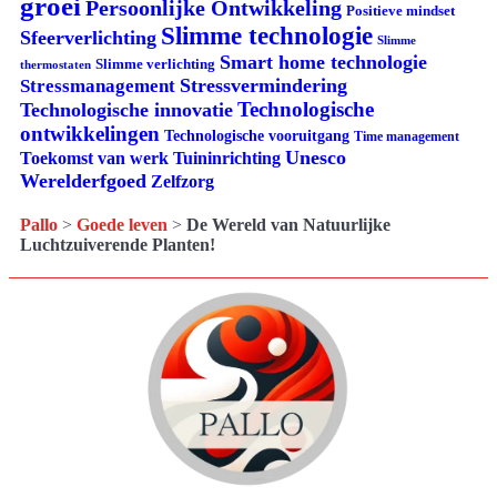
groei
Persoonlijke Ontwikkeling
Positieve mindset
Slimme technologie
Sfeerverlichting
Slimme
Smart home technologie
Slimme verlichting
thermostaten
Stressvermindering
Stressmanagement
Technologische
Technologische innovatie
ontwikkelingen
Technologische vooruitgang
Time management
Unesco
Tuininrichting
Toekomst van werk
Werelderfgoed
Zelfzorg
Pallo
>
Goede leven
>
De Wereld van Natuurlijke
Luchtzuiverende Planten!