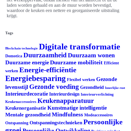
laden worden gehaald en aan de muur worden bevestigd,
waardoor de keuken een nettere en georganiseerde uitstraling
krijgt.
Tags
Digitale transformatie
Blockchain technologie
Duurzaamheid
Duurzaam wonen
Domotica
Duurzame mobiliteit
Duurzame energie
Efficient
Energie-efficiëntie
werken
Energiebesparing
Gezonde
Flexibel werken
Gezonde voeding
levensstijl
Gezondheid
Innerlijke rust
Interieurdecoratie
Interieurdesign
Interieurverlichting
Keukenapparatuur
Keukenaccessoires
Kunstmatige intelligentie
Keukenorganisatie
Mindfulness
Mentale gezondheid
Modeaccessoires
Persoonlijke
Ontspanningstechnieken
Ontspanning
groei
Persoonlijke Ontwikkeling