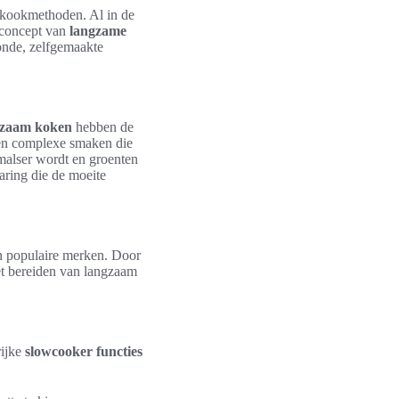
e kookmethoden. Al in de
k concept van
langzame
onde, zelfgemaakte
gzaam koken
hebben de
e en complexe smaken die
 malser wordt en groenten
aring die de moeite
 en populaire merken. Door
et bereiden van langzaam
rijke
slowcooker functies