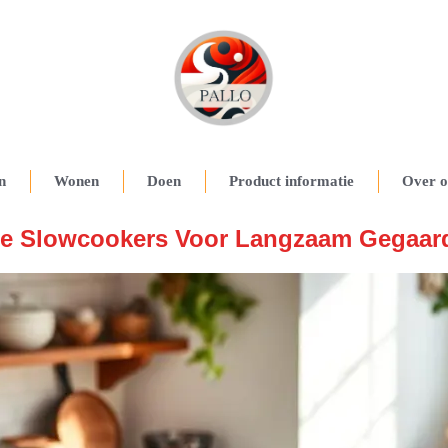
n
Wonen
Doen
Product informatie
Over o
te Slowcookers Voor Langzaam Gegaard