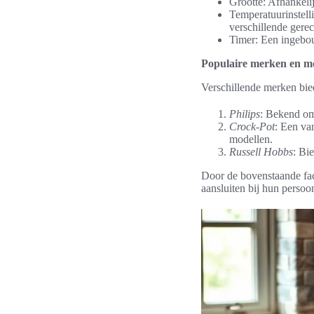
Grootte: Afhankelij
Temperatuurinstelli
verschillende gerec
Timer: Een ingebou
Populaire merken en m
Verschillende merken bie
Philips
: Bekend om 
Crock-Pot
: Een va
modellen.
Russell Hobbs
: Bi
Door de bovenstaande fac
aansluiten bij hun persoo