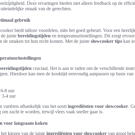
lzijdigheid. Deze ervaringen bieden niet alleen feedback op de effici
uiteindelijke smaak van de gerechten.
ptimaal gebruik
ooker biedt talloze voordelen, mits het goed gebeurt. Voor een heerlijke
 de juiste
bereidingstijden
en temperatuurinstellingen. Dit zorgt ervoor
n de smaken tot hun recht komen. Met de juiste
slowcooker tips
kan ie
peratuurinstellingen
bereidingstijden
cruciaal. Het is aan te raden om de verschillende inste
jpen. Hierdoor kan men de kooktijd eenvoudig aanpassen op basis van 
6-8 uur
:
3-4 uur
 variëren afhankelijk van het soort
ingrediënten voor slowcooker
. G
 om zacht te worden, terwijl vlees vaak sneller gaar is.
en voor langzaam koken
s het kiezen van de juiste
ingrediënten voor slowcooker
van groot bel