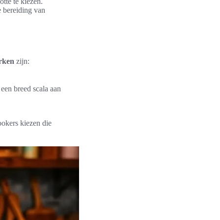
otte te kiezen.
e bereiding van
rken
zijn:
een breed scala aan
okers kiezen die