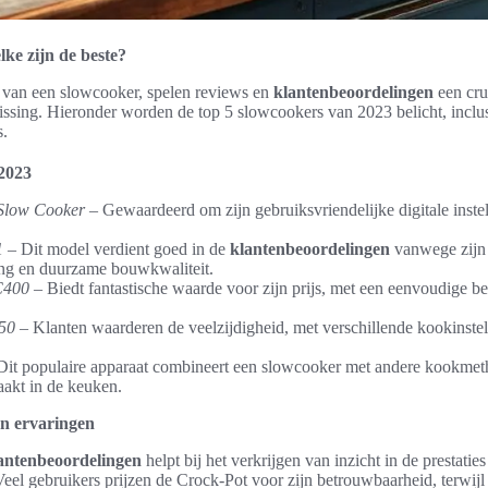
ke zijn de beste?
 van een slowcooker, spelen reviews en
klantenbeoordelingen
een cru
issing. Hieronder worden de top 5 slowcookers van 2023 belicht, incl
s.
2023
 Slow Cooker
– Gewaardeerd om zijn gebruiksvriendelijke digitale instel
1
– Dit model verdient goed in de
klantenbeoordelingen
vanwege zijn 
ing en duurzame bouwkwaliteit.
C400
– Biedt fantastische waarde voor zijn prijs, met een eenvoudige bed
50
– Klanten waarderen de veelzijdigheid, met verschillende kookinstel
Dit populaire apparaat combineert een slowcooker met andere kookmet
aakt in de keuken.
n ervaringen
antenbeoordelingen
helpt bij het verkrijgen van inzicht in de prestatie
Veel gebruikers prijzen de Crock-Pot voor zijn betrouwbaarheid, terwijl