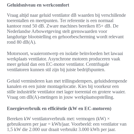
Geluidsniveau en werkcomfort
Vraag altijd naar geluid ventilator dB waarden bij verschillende
toerentallen en meetpunten. Ter referentie is een normaal
kantoor rond 50 dB. Zware machines bereiken 85+ dB. De
Nederlandse Arbowetgeving stelt grenswaarden voor
langdurige blootstelling en gehoorbescherming wordt relevant
rond 80 dB(A).
Motorsoort, waaierontwerp en isolatie beïnvloeden het lawaai
werkplaats ventilator. Asynchrone motoren produceren vaak
meer geluid dan een EC‑motor ventilator. Centrifugale
ventilatoren kunnen stil zijn bij juiste bedrijfspunten.
Geluid verminderen kan met trillingsdempers, geluidsdempende
kanalen en een juiste montagelocatie. Kies bij voorkeur een
stille industriële ventilator met lager toerental en grotere waaier.
Vraag om dB(A)‑metingen in jouw werkplaatsopstelling.
Energieverbruik en efficiëntie (kW en EC-motoren)
Bereken kW ventilatorverbruik met: vermogen (kW) ×
gebruiksuren per jaar = kWh/jaar. Voorbeeld: een ventilator van
1,5 kW die 2.000 uur draait verbruikt 3.000 kWh per jaar.