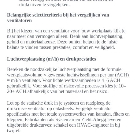
drukcurven te vergelijken.
Belangrijke selectiecriteria bij het vergelijken van
ventilatoren
Bij het kiezen van een ventilator voor jouw werkplaats kijk je
naar meer dan vermogen alleen. Denk aan luchtverplaatsing,
geluid en materiaalkeuze. Deze punten helpen je de juiste
balans te vinden tussen prestaties, comfort en veiligheid.
Luchtverplaatsing (m³/h) en drukprestaties
Bereken de noodzakelijke luchtverplaatsing met de formule:
werkplaatsvolume × gewenste luchtwisselingen per uur (ACH)
= m3/h ventilator. Voor lichte werkzaamheden is 4–6 ACH
gebruikelijk. Voor stoffige of risicovolle processen kies je 10–
20+ ACH afhankelijk van het materiaal en het risico.
Let op de statische druk in je systeem en raadpleeg de
drukcurve ventilator op datasheets. Vergelijk ventilator
specificaties met het totale systeemverlies van kanalen, filters en
kleppen. Fabrikanten als Systemair en Ziehl‑Abegg leveren
uitgebreide drukcurves; schakel een HVAC‑engineer in bij
twijfel.