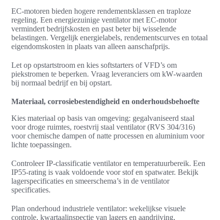
EC‑motoren bieden hogere rendementsklassen en traploze
regeling. Een energiezuinige ventilator met EC‑motor
vermindert bedrijfskosten en past beter bij wisselende
belastingen. Vergelijk energielabels, rendementscurves en totaal
eigendomskosten in plaats van alleen aanschafprijs.
Let op opstartstroom en kies softstarters of VFD’s om
piekstromen te beperken. Vraag leveranciers om kW‑waarden
bij normaal bedrijf en bij opstart.
Materiaal, corrosiebestendigheid en onderhoudsbehoefte
Kies materiaal op basis van omgeving: gegalvaniseerd staal
voor droge ruimtes, roestvrij staal ventilator (RVS 304/316)
voor chemische dampen of natte processen en aluminium voor
lichte toepassingen.
Controleer IP-classificatie ventilator en temperatuurbereik. Een
IP55‑rating is vaak voldoende voor stof en spatwater. Bekijk
lagerspecificaties en smeerschema’s in de ventilator
specificaties.
Plan onderhoud industriele ventilator: wekelijkse visuele
controle, kwartaalinspectie van lagers en aandrijving,