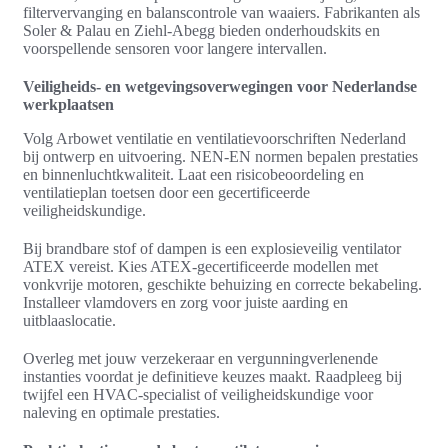
filtervervanging en balanscontrole van waaiers. Fabrikanten als
Soler & Palau en Ziehl‑Abegg bieden onderhoudskits en
voorspellende sensoren voor langere intervallen.
Veiligheids- en wetgevingsoverwegingen voor Nederlandse
werkplaatsen
Volg Arbowet ventilatie en ventilatievoorschriften Nederland
bij ontwerp en uitvoering. NEN‑EN normen bepalen prestaties
en binnenluchtkwaliteit. Laat een risicobeoordeling en
ventilatieplan toetsen door een gecertificeerde
veiligheidskundige.
Bij brandbare stof of dampen is een explosieveilig ventilator
ATEX vereist. Kies ATEX‑gecertificeerde modellen met
vonkvrije motoren, geschikte behuizing en correcte bekabeling.
Installeer vlamdovers en zorg voor juiste aarding en
uitblaaslocatie.
Overleg met jouw verzekeraar en vergunningverlenende
instanties voordat je definitieve keuzes maakt. Raadpleeg bij
twijfel een HVAC‑specialist of veiligheidskundige voor
naleving en optimale prestaties.