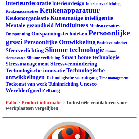
Interieurdecoratie
Interieurdesign
Interieurverlichting
Keukenapparatuur
Keukenaccessoires
Kunstmatige intelligentie
Keukenorganisatie
Mindfulness
Mentale gezondheid
Modeaccessoires
Persoonlijke
Ontspanningstechnieken
Ontspanning
groei
Persoonlijke Ontwikkeling
Positieve mindset
Slimme technologie
Sfeerverlichting
Slimme
Smart home technologie
Slimme verlichting
thermostaten
Stressvermindering
Stressmanagement
Technologische
Technologische innovatie
ontwikkelingen
Technologische vooruitgang
Time management
Unesco
Tuininrichting
Toekomst van werk
Werelderfgoed
Zelfzorg
Pallo
>
Product informatie
>
Industriële ventilatoren voor
werkplaatsen vergelijken