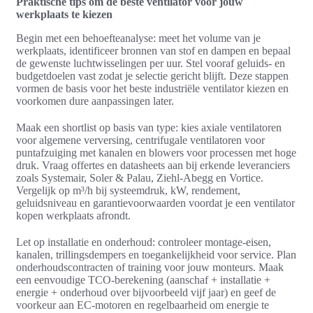
Praktische tips om de beste ventilator voor jouw
werkplaats te kiezen
Begin met een behoefteanalyse: meet het volume van je
werkplaats, identificeer bronnen van stof en dampen en bepaal
de gewenste luchtwisselingen per uur. Stel vooraf geluids- en
budgetdoelen vast zodat je selectie gericht blijft. Deze stappen
vormen de basis voor het beste industriële ventilator kiezen en
voorkomen dure aanpassingen later.
Maak een shortlist op basis van type: kies axiale ventilatoren
voor algemene verversing, centrifugale ventilatoren voor
puntafzuiging met kanalen en blowers voor processen met hoge
druk. Vraag offertes en datasheets aan bij erkende leveranciers
zoals Systemair, Soler & Palau, Ziehl‑Abegg en Vortice.
Vergelijk op m³/h bij systeemdruk, kW, rendement,
geluidsniveau en garantievoorwaarden voordat je een ventilator
kopen werkplaats afrondt.
Let op installatie en onderhoud: controleer montage-eisen,
kanalen, trillingsdempers en toegankelijkheid voor service. Plan
onderhoudscontracten of training voor jouw monteurs. Maak
een eenvoudige TCO-berekening (aanschaf + installatie +
energie + onderhoud over bijvoorbeeld vijf jaar) en geef de
voorkeur aan EC-motoren en regelbaarheid om energie te