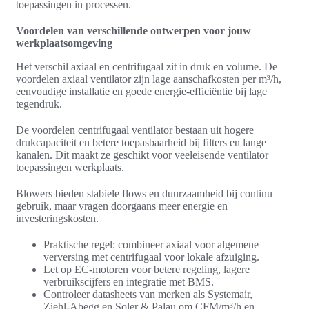
toepassingen in processen.
Voordelen van verschillende ontwerpen voor jouw
werkplaatsomgeving
Het verschil axiaal en centrifugaal zit in druk en volume. De
voordelen axiaal ventilator zijn lage aanschafkosten per m³/h,
eenvoudige installatie en goede energie-efficiëntie bij lage
tegendruk.
De voordelen centrifugaal ventilator bestaan uit hogere
drukcapaciteit en betere toepasbaarheid bij filters en lange
kanalen. Dit maakt ze geschikt voor veeleisende ventilator
toepassingen werkplaats.
Blowers bieden stabiele flows en duurzaamheid bij continu
gebruik, maar vragen doorgaans meer energie en
investeringskosten.
Praktische regel: combineer axiaal voor algemene
verversing met centrifugaal voor lokale afzuiging.
Let op EC-motoren voor betere regeling, lagere
verbruikscijfers en integratie met BMS.
Controleer datasheets van merken als Systemair,
Ziehl‑Abegg en Soler & Palau om CFM/m³/h en