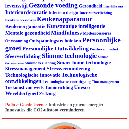
Gezonde voeding
levensstijl
Gezondheid
Innerlijke rust
Interieurdecoratie
Interieurdesign
Interieurverlichting
Keukenapparatuur
Keukenaccessoires
Kunstmatige intelligentie
Keukenorganisatie
Mindfulness
Mentale gezondheid
Modeaccessoires
Persoonlijke
Ontspanningstechnieken
Ontspanning
groei
Persoonlijke Ontwikkeling
Positieve mindset
Slimme technologie
Sfeerverlichting
Slimme
Smart home technologie
Slimme verlichting
thermostaten
Stressvermindering
Stressmanagement
Technologische
Technologische innovatie
ontwikkelingen
Technologische vooruitgang
Time management
Unesco
Tuininrichting
Toekomst van werk
Werelderfgoed
Zelfzorg
Pallo
>
Goede leven
>
Industrie en groene energie:
Innovaties die CO2-uitstoot verminderen