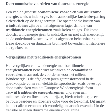
De economische voordelen van duurzame energie
Een van de grootste
economische voordelen
van
duurzame
energie
, zoals windenergie, is de aanzienlijke
kostenbesparing
elektriciteit
op de lange termijn. De operationele kosten van
windturbines
zijn over het algemeen lager dan die van
traditionele energiebronnen
zoals kolen en gas. Dit komt
doordat windenergie geen brandstofkosten met zich meebrengt
en de onderhoudskosten over het algemeen beheersbaar zijn.
Deze goedkope en duurzame bron leidt bovendien tot stabielere
energiekosten.
Vergelijking met traditionele energiebronnen
Het vergelijken van windenergie met
traditionele
energiebronnen
benadrukt niet alleen de
economische
voordelen
, maar ook de voordelen voor het milieu.
Windenergie is de afgelopen jaren getransformeerd in de
goedkoopste vorm van elektriciteitsproductie, zoals bevestigd
door statistieken van het Europese Windenergieplatform.
Terwijl
traditionele energiebronnen
bijdragen aan
milieuschade en fluctuaties in prijzen, biedt windenergie een
betrouwbaardere en groenere optie voor de toekomst. Dit maakt
het niet alleen economisch voordelig, maar ook essentieel in de
transitie naar een duurzame energievoorziening.