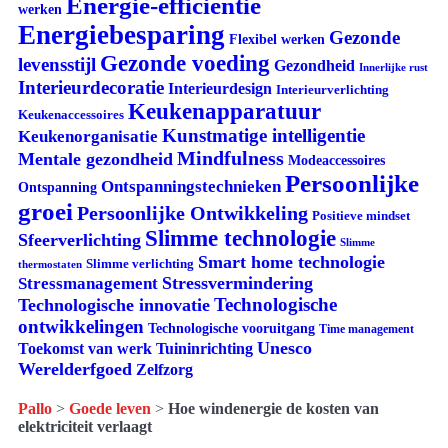
Energie-efficiëntie
werken
Energiebesparing
Gezonde
Flexibel werken
Gezonde voeding
levensstijl
Gezondheid
Innerlijke rust
Interieurdecoratie
Interieurdesign
Interieurverlichting
Keukenapparatuur
Keukenaccessoires
Kunstmatige intelligentie
Keukenorganisatie
Mindfulness
Mentale gezondheid
Modeaccessoires
Persoonlijke
Ontspanningstechnieken
Ontspanning
groei
Persoonlijke Ontwikkeling
Positieve mindset
Slimme technologie
Sfeerverlichting
Slimme
Smart home technologie
Slimme verlichting
thermostaten
Stressvermindering
Stressmanagement
Technologische
Technologische innovatie
ontwikkelingen
Technologische vooruitgang
Time management
Unesco
Tuininrichting
Toekomst van werk
Werelderfgoed
Zelfzorg
Pallo
>
Goede leven
>
Hoe windenergie de kosten van
elektriciteit verlaagt