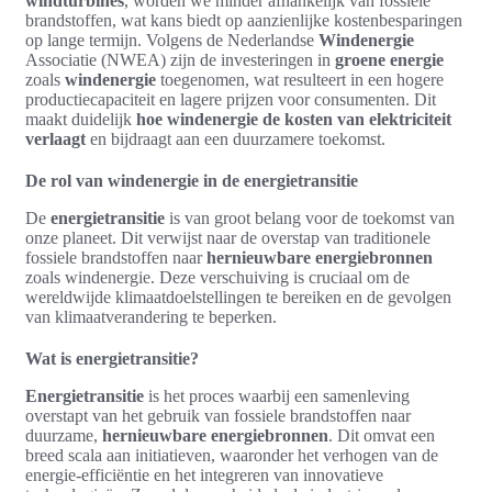
windturbines
, worden we minder afhankelijk van fossiele
brandstoffen, wat kans biedt op aanzienlijke kostenbesparingen
op lange termijn. Volgens de Nederlandse
Windenergie
Associatie (NWEA) zijn de investeringen in
groene energie
zoals
windenergie
toegenomen, wat resulteert in een hogere
productiecapaciteit en lagere prijzen voor consumenten. Dit
maakt duidelijk
hoe windenergie de kosten van elektriciteit
verlaagt
en bijdraagt aan een duurzamere toekomst.
De rol van windenergie in de energietransitie
De
energietransitie
is van groot belang voor de toekomst van
onze planeet. Dit verwijst naar de overstap van traditionele
fossiele brandstoffen naar
hernieuwbare energiebronnen
zoals windenergie. Deze verschuiving is cruciaal om de
wereldwijde klimaatdoelstellingen te bereiken en de gevolgen
van klimaatverandering te beperken.
Wat is energietransitie?
Energietransitie
is het proces waarbij een samenleving
overstapt van het gebruik van fossiele brandstoffen naar
duurzame,
hernieuwbare energiebronnen
. Dit omvat een
breed scala aan initiatieven, waaronder het verhogen van de
energie-efficiëntie en het integreren van innovatieve