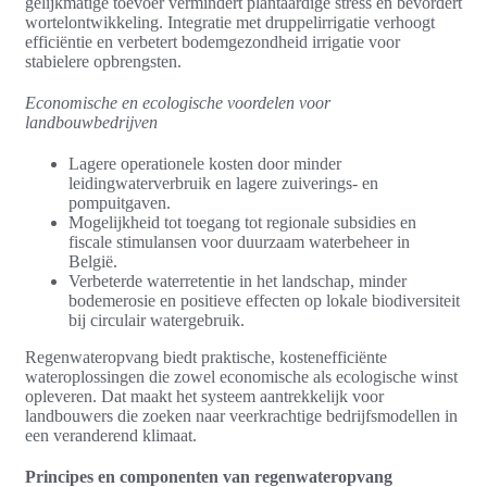
gelijkmatige toevoer vermindert plantaardige stress en bevordert
wortelontwikkeling. Integratie met druppelirrigatie verhoogt
efficiëntie en verbetert bodemgezondheid irrigatie voor
stabielere opbrengsten.
Economische en ecologische voordelen voor
landbouwbedrijven
Lagere operationele kosten door minder
leidingwaterverbruik en lagere zuiverings- en
pompuitgaven.
Mogelijkheid tot toegang tot regionale subsidies en
fiscale stimulansen voor duurzaam waterbeheer in
België.
Verbeterde waterretentie in het landschap, minder
bodemerosie en positieve effecten op lokale biodiversiteit
bij circulair watergebruik.
Regenwateropvang biedt praktische, kostenefficiënte
wateroplossingen die zowel economische als ecologische winst
opleveren. Dat maakt het systeem aantrekkelijk voor
landbouwers die zoeken naar veerkrachtige bedrijfsmodellen in
een veranderend klimaat.
Principes en componenten van regenwateropvang