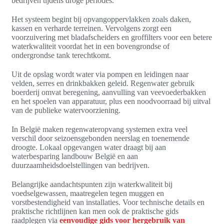
bedrijven tijdens droge periodes.
Het systeem begint bij opvangoppervlakken zoals daken,
kassen en verharde terreinen. Vervolgens zorgt een
voorzuivering met bladafscheiders en groffilters voor een betere
waterkwaliteit voordat het in een bovengrondse of
ondergrondse tank terechtkomt.
Uit de opslag wordt water via pompen en leidingen naar
velden, serres en drinkbakken geleid. Regenwater gebruik
boerderij omvat beregening, aanvulling van veevoederbakken
en het spoelen van apparatuur, plus een noodvoorraad bij uitval
van de publieke watervoorziening.
In België maken regenwateropvang systemen extra veel
verschil door seizoensgebonden neerslag en toenemende
droogte. Lokaal opgevangen water draagt bij aan
waterbesparing landbouw België en aan
duurzaamheidsdoelstellingen van bedrijven.
Belangrijke aandachtspunten zijn waterkwaliteit bij
voedselgewassen, maatregelen tegen muggen en
vorstbestendigheid van installaties. Voor technische details en
praktische richtlijnen kan men ook de praktische gids
raadplegen via
eenvoudige gids voor hergebruik van