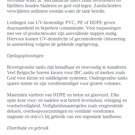
vervuilde water af. Mechanische filters zoals zeefroosters en
fijnfilters houden bladeren en grof vuil tegen. Zandscheiders
verwijderen sediment voordat water de tank bereikt.
Leidingen van UV-bestendige PVC, PE of HDPE geven
duurzaamheid en beperken contaminatie. Voor toepassingen
met vee of productiewater zijn aanvullende stappen nodig.
Hiervoor komen UV-desinfectie of gecontroleerde chloorering
in aanmerking volgens de geldende regelgeving.
Opslagoplossingen
Bovengrondse tanks zijn betaalbaar en eenvoudig te installeren.
Veel Belgische boeren kiezen voor IBC-tanks of merken zoals
Graf voor kleine tot middelgrote systemen. Ondergrondse tanks
sparen ruimte en zijn vorstbestendiger voor grotere volumes.
Materialen variëren van HDPE en beton tot glasvezel. Elke
optie kent voor- en nadelen wat betreft levensduur, reiniging en
voedselveiligheid. Veiligheidsmaatregelen zoals vergrendelde
deksels, overloopvoorzieningen en ventilatie voorkomen
stagnatie en risico’s bij gebruik van een regentank landbouw.
Distributie en gebruik