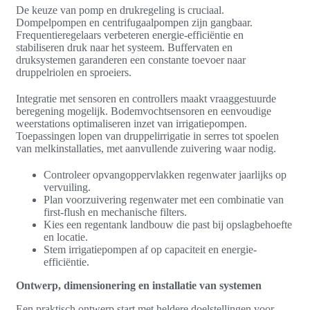
De keuze van pomp en drukregeling is cruciaal.
Dompelpompen en centrifugaalpompen zijn gangbaar.
Frequentieregelaars verbeteren energie-efficiëntie en
stabiliseren druk naar het systeem. Buffervaten en
druksystemen garanderen een constante toevoer naar
druppelriolen en sproeiers.
Integratie met sensoren en controllers maakt vraaggestuurde
beregening mogelijk. Bodemvochtsensoren en eenvoudige
weerstations optimaliseren inzet van irrigatiepompen.
Toepassingen lopen van druppelirrigatie in serres tot spoelen
van melkinstallaties, met aanvullende zuivering waar nodig.
Controleer opvangoppervlakken regenwater jaarlijks op
vervuiling.
Plan voorzuivering regenwater met een combinatie van
first-flush en mechanische filters.
Kies een regentank landbouw die past bij opslagbehoefte
en locatie.
Stem irrigatiepompen af op capaciteit en energie-
efficiëntie.
Ontwerp, dimensionering en installatie van systemen
Een praktisch ontwerp start met heldere doelstellingen voor