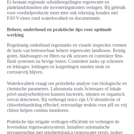
Er bestaan regionale subsidieregelingen regenwater en
plattelandsfondsen die investeringskosten verlagen. Bij gebruik
voor voedselproductie moet men ook rekening houden met
FAVV-eisen rond waterkwaliteit en documentatie.
Beheer, onderhoud en praktische tips voor optimale
werking
Regelmatig onderhoud regentanks en visuele inspecties vormen
de basis van betrouwbaar beheer regenwater landbouw. Reinig
goten, bladvangers en filters na elk seizoen en controleer first-
flush systemen na hevige buien. Controleer tanks op scheuren
en lekkages; leidingen en koppelingen moeten strak en
corrosievrij blijven.
Waterkwaliteit vraagt om periodieke analyse van biologische en
chemische parameters. Laboratoria zoals Sciensano of lokale
privé-analysebedrijven kunnen bacteriën, nitraten en organisch
verval detecteren. Bij verhoogd risico zijn UV-desinfectie of
chloorbehandeling effectief; eenvoudige testkits voor pH en vrij
chloor helpen continu monitoren.
Praktische tips irrigatie verhogen efficiëntie en verlengen de
levensduur regenwatersysteem. Installeer automatische
niveauregeling met prioriteitslogica (regenwater eerst), isoleer