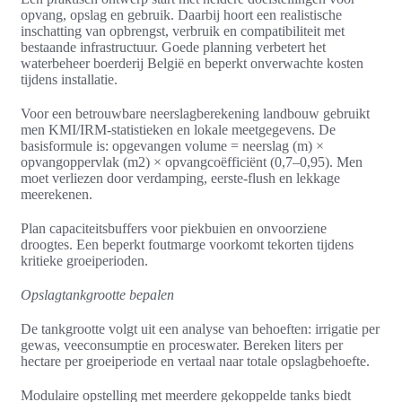
opvang, opslag en gebruik. Daarbij hoort een realistische
inschatting van opbrengst, verbruik en compatibiliteit met
bestaande infrastructuur. Goede planning verbetert het
waterbeheer boerderij België en beperkt onverwachte kosten
tijdens installatie.
Voor een betrouwbare neerslagberekening landbouw gebruikt
men KMI/IRM-statistieken en lokale meetgegevens. De
basisformule is: opgevangen volume = neerslag (m) ×
opvangoppervlak (m2) × opvangcoëfficiënt (0,7–0,95). Men
moet verliezen door verdamping, eerste‑flush en lekkage
meerekenen.
Plan capaciteitsbuffers voor piekbuien en onvoorziene
droogtes. Een beperkt foutmarge voorkomt tekorten tijdens
kritieke groeiperioden.
Opslagtankgrootte bepalen
De tankgrootte volgt uit een analyse van behoeften: irrigatie per
gewas, veeconsumptie en proceswater. Bereken liters per
hectare per groeiperiode en vertaal naar totale opslagbehoefte.
Modulaire opstelling met meerdere gekoppelde tanks biedt