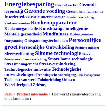
Energiebesparing
Gezonde
Flexibel werken
Gezonde voeding
levensstijl
Gezondheid
Innerlijke rust
Interieurdecoratie
Interieurdesign
Interieurverlichting
Keukenapparatuur
Keukenaccessoires
Kunstmatige intelligentie
Keukenorganisatie
Mindfulness
Mentale gezondheid
Modeaccessoires
Persoonlijke
Ontspanningstechnieken
Ontspanning
groei
Persoonlijke Ontwikkeling
Positieve mindset
Slimme technologie
Sfeerverlichting
Slimme
Smart home technologie
Slimme verlichting
thermostaten
Stressvermindering
Stressmanagement
Technologische
Technologische innovatie
ontwikkelingen
Technologische vooruitgang
Time management
Unesco
Tuininrichting
Toekomst van werk
Werelderfgoed
Zelfzorg
Pallo
>
Product informatie
>
Hoe werkt regenwateropvang
in de landbouw?