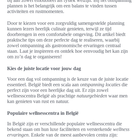
bij aan zowel emotioneel als fysiek welzijn. Bij het ontspanning
plannen is het belangrijk om een balans te vinden tussen
activiteiten en rustmomenten.
Door te kiezen voor een zorgvuldig samengestelde planning
kunnen lezers heerlijk culinair genieten, terwijl ze tijd
doorbrengen in een comfortabele omgeving. Dit artikel biedt
praktische tips om deze perfecte dag te realiseren, waarbij
zowel ontspanning als gastronomische ervaringen centraal
staan. Laat je inspireren en ontdek hoe eenvoudig het kan zijn
om zo’n dag te organiseren!
Kies de juiste locatie voor jouw dag
Voor een dag vol ontspanning is de keuze van de juiste locatie
essentieel. België biedt een scala aan
ontspanning locaties
die
perfect zijn voor een heerlijke dag uit. Er zijn zowel
wellnesscentra België als prachtige
natuurgebieden
waar men
kan genieten van rust en natuur.
Populaire wellnesscentra in België
In België zijn er verschillende populaire wellnesscentra die
bekend staan om hun luxe faciliteiten en versterkende
wellness
ervaringen
. Enkele van de meest aanbevolen centra zijn: