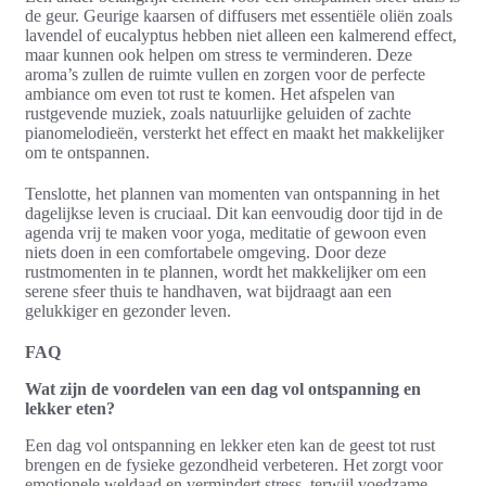
de geur. Geurige kaarsen of diffusers met essentiële oliën zoals
lavendel of eucalyptus hebben niet alleen een kalmerend effect,
maar kunnen ook helpen om stress te verminderen. Deze
aroma’s zullen de ruimte vullen en zorgen voor de perfecte
ambiance om even tot rust te komen. Het afspelen van
rustgevende muziek, zoals natuurlijke geluiden of zachte
pianomelodieën, versterkt het effect en maakt het makkelijker
om te ontspannen.
Tenslotte, het plannen van momenten van ontspanning in het
dagelijkse leven is cruciaal. Dit kan eenvoudig door tijd in de
agenda vrij te maken voor yoga, meditatie of gewoon even
niets doen in een comfortabele omgeving. Door deze
rustmomenten in te plannen, wordt het makkelijker om een
serene sfeer thuis te handhaven, wat bijdraagt aan een
gelukkiger en gezonder leven.
FAQ
Wat zijn de voordelen van een dag vol ontspanning en
lekker eten?
Een dag vol ontspanning en lekker eten kan de geest tot rust
brengen en de fysieke gezondheid verbeteren. Het zorgt voor
emotionele weldaad en vermindert stress, terwijl voedzame