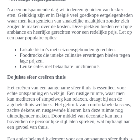
Na een ontspannende dag wil iedereen genieten van lekker
eten. Gelukkig zijn er in België veel goedkope eetgelegenheden
waar men kan genieten van smakelijke maaltijden zonder zich
zorgen te maken over de kosten. Deze plekken bieden een fijne
ambiance en heerlijke gerechten voor een redelijke prijs. Let op
een paar populaire opties:
Lokale bistro’s met seizoensgebonden gerechten.
Foodtrucks die unieke culinaire ervaringen bieden tegen
lage prijzen.
Leuke cafés met betaalbare lunchmenu’s.
De juiste sfeer creëren thuis
Het creëren van een aangename sfeer thuis is essentieel voor
echte ontspanning en welzijn. Een rustige ruimte, waar men
kan mediteren of simpelweg kan relaxen, draagt bij aan de
algehele thuis wellness. Het gebruik van comfortabele kussens,
zachte dekens en rustgevende kleuren kan deze ruimte nog
uitnodigender maken. Door middel van decoratie kan men
bovendien de persoonlijke stijl laten spreken, wat bijdraagt aan
een gevoel van thuis.
Een ander belangrijk element voor een ontspannen sfeer thuis is