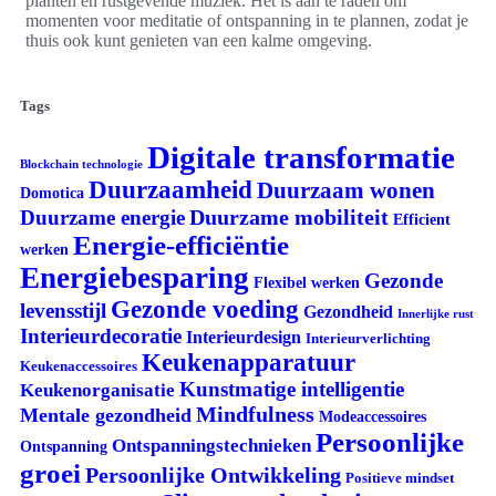
planten en rustgevende muziek. Het is aan te raden om
momenten voor meditatie of ontspanning in te plannen, zodat je
thuis ook kunt genieten van een kalme omgeving.
Tags
Digitale transformatie
Blockchain technologie
Duurzaamheid
Duurzaam wonen
Domotica
Duurzame mobiliteit
Duurzame energie
Efficient
Energie-efficiëntie
werken
Energiebesparing
Gezonde
Flexibel werken
Gezonde voeding
levensstijl
Gezondheid
Innerlijke rust
Interieurdecoratie
Interieurdesign
Interieurverlichting
Keukenapparatuur
Keukenaccessoires
Kunstmatige intelligentie
Keukenorganisatie
Mindfulness
Mentale gezondheid
Modeaccessoires
Persoonlijke
Ontspanningstechnieken
Ontspanning
groei
Persoonlijke Ontwikkeling
Positieve mindset