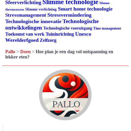
Slimme technologie
Sfeerverlichting
Slimme
Smart home technologie
Slimme verlichting
thermostaten
Stressvermindering
Stressmanagement
Technologische
Technologische innovatie
ontwikkelingen
Technologische vooruitgang
Time management
Unesco
Tuininrichting
Toekomst van werk
Werelderfgoed
Zelfzorg
Pallo
>
Doen
>
Hoe plan je een dag vol ontspanning en
lekker eten?