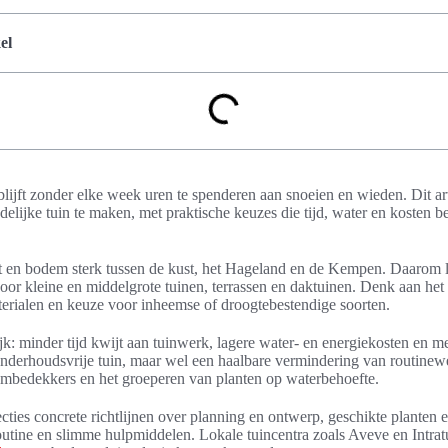
el
blijft zonder elke week uren te spenderen aan snoeien en wieden. Dit art
elijke tuin te maken, met praktische keuzes die tijd, water en kosten b
at en bodem sterk tussen de kust, het Hageland en de Kempen. Daarom l
oor kleine en middelgrote tuinen, terrassen en daktuinen. Denk aan he
erialen en keuze voor inheemse of droogtebestendige soorten.
jk: minder tijd kwijt aan tuinwerk, lagere water- en energiekosten en mee
nderhoudsvrije tuin, maar wel een haalbare vermindering van routinew
mbedekkers en het groeperen van planten op waterbehoefte.
ecties concrete richtlijnen over planning en ontwerp, geschikte planten 
outine en slimme hulpmiddelen. Lokale tuincentra zoals Aveve en Intrat