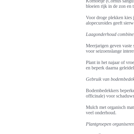
Kornoelje (Cornus sanguin
bloeien rijk in de zon en 
Voor droge plekken kies 
alopecuroides geeft sier
Laagonderhoud combiner
Meerjarigen geven vaste 
voor seizoenslange intere
Plant in het najaar of vr
en beperk daarna geleidel
Gebruik van bodembedekk
Bodembedekkers beperke
officinale) voor schaduwr
Mulch met organisch mat
veel onderhoud.
Plantgroepen organiseren