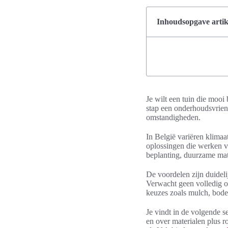
Inhoudsopgave artik
Je wilt een tuin die mooi 
stap een onderhoudsvriend
omstandigheden.
In België variëren klima
oplossingen die werken v
beplanting, duurzame mat
De voordelen zijn duideli
Verwacht geen volledig o
keuzes zoals mulch, bode
Je vindt in de volgende s
en over materialen plus r