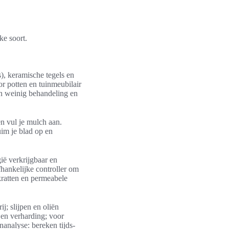
ke soort.
), keramische tegels en
or potten en tuinmeubilair
en weinig behandeling en
en vul je mulch aan.
uim je blad op en
ë verkrijgbaar en
fhankelijke controller om
kratten en permeabele
j; slijpen en oliën
 en verharding; voor
nanalyse: bereken tijds-