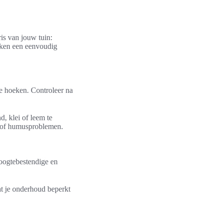
is van jouw tuin:
eken een eenvoudig
e hoeken. Controleer na
, klei of leem te
- of humusproblemen.
roogtebestendige en
at je onderhoud beperkt