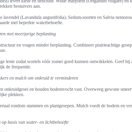
ea) levert kleur en structuur. Wilde marjolein (Origanum vulgare) en 
trekken bestuivers aan.
je lavendel (Lavandula angustifolia), Sedum-soorten en Salvia nemoro
waarde met beperkte waterbehoefte.
en met meerjarige beplanting
structuur en vragen minder herplanting. Combineer prairieachtige groep
sse.
oege lente zodat wortels vóór zomer goed kunnen ontwikkelen. Geef bij 
ijk de frequentie.
ers en mulch om onkruid te verminderen
n onkruidgroei en houden bodemvocht vast. Overweeg gewone smee
ijke plekken.
eriaal rondom stammen en plantgroepen. Mulch voedt de bodem en ver
 op basis van water- en lichtbehoefte