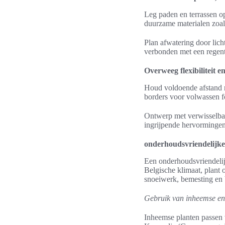
Leg paden en terrassen o
duurzame materialen zoal
Plan afwatering door lich
verbonden met een regent
Overweeg flexibiliteit e
Houd voldoende afstand r
borders voor volwassen fo
Ontwerp met verwisselbare
ingrijpende hervormingen 
onderhoudsvriendelijke 
Een onderhoudsvriendelijk
Belgische klimaat, plant o
snoeiwerk, bemesting en 
Gebruik van inheemse en
Inheemse planten passen 