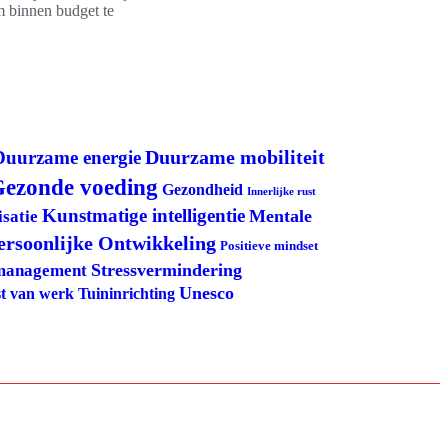
m binnen budget te
Duurzame mobiliteit
Duurzame energie
ezonde voeding
Gezondheid
Innerlijke rust
Kunstmatige intelligentie
Mentale
satie
ersoonlijke Ontwikkeling
Positieve mindset
Stressvermindering
management
Unesco
Tuininrichting
t van werk