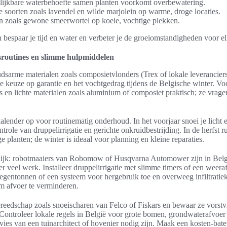
lijkbare waterbehoefte samen planten voorkomt overbewatering.
 soorten zoals lavendel en wilde marjolein op warme, droge locaties.
 zoals gewone smeerwortel op koele, vochtige plekken.
 bespaar je tijd en water en verbeter je de groeiomstandigheden voor el
routines en slimme hulpmiddelen
sarme materialen zoals composietvlonders (Trex of lokale leveranciers
de keuze op garantie en het vochtgedrag tijdens de Belgische winter. Vo
es en lichte materialen zoals aluminium of composiet praktisch; ze vrag
alender op voor routinematig onderhoud. In het voorjaar snoei je licht 
role van druppelirrigatie en gerichte onkruidbestrijding. In de herfst r
e planten; de winter is ideaal voor planning en kleine reparaties.
ijk: robotmaaiers van Robomow of Husqvarna Automower zijn in Belgi
 veel werk. Installeer druppelirrigatie met slimme timers of een weera
regentonnen of een systeem voor hergebruik toe en overweeg infiltratie
om afvoer te verminderen.
ereedschap zoals snoeischaren van Felco of Fiskars en bewaar ze vorstvri
Controleer lokale regels in België voor grote bomen, grondwaterafvoer
dvies van een tuinarchitect of hovenier nodig zijn. Maak een kosten‑bate