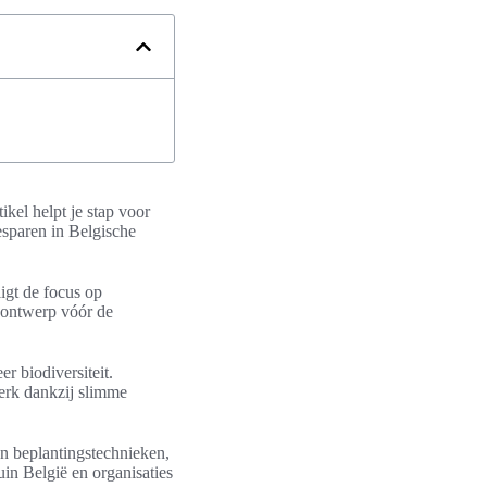
ikel helpt je stap voor
esparen in Belgische
igt de focus op
t ontwerp vóór de
r biodiversiteit.
erk dankzij slimme
en beplantingstechnieken,
uin België en organisaties