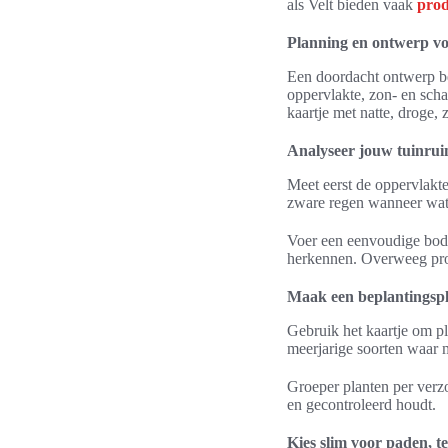
als Velt bieden vaak
prod
Planning en ontwerp vo
Een doordacht ontwerp bes
oppervlakte, zon- en sc
kaartje met natte, droge,
Analyseer jouw tuinrui
Meet eerst de oppervlakt
zware regen wanneer water
Voer een eenvoudige bodem
herkennen. Overweeg prof
Maak een beplantingsp
Gebruik het kaartje om pl
meerjarige soorten waar 
Groeper planten per verzo
en gecontroleerd houdt.
Kies slim voor paden, t