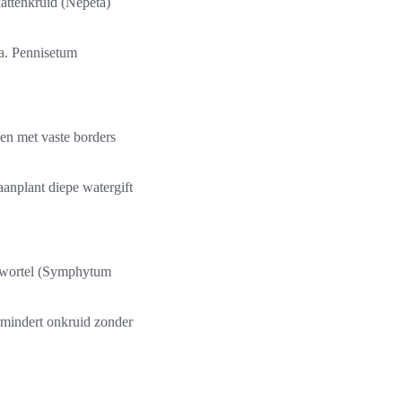
kattenkruid (Nepeta)
sa. Pennisetum
en met vaste borders
aanplant diepe watergift
rwortel (Symphytum
mindert onkruid zonder