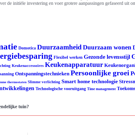
er de initiële investering en voer grotere aanpassingen gefaseerd uit o
matie
Duurzaamheid
Duurzaam wonen
Domotica
ergiebesparing
G
Gezonde levensstijl
Flexibel werken
Keukenapparatuur
Keukenorgani
ichting
Keukenaccessoires
Persoonlijke groei
P
Ontspanningstechnieken
panning
Smart home technologie
Stress
Slimme verlichting
imme thermostaten
ontwikkelingen
Toekoms
Technologische vooruitgang
Time management
ndelijke tuin?