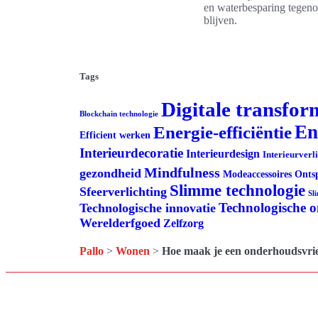
en waterbesparing tegenov
blijven.
Tags
Digitale transfor
Blockchain technologie
En
Energie-efficiëntie
Efficient werken
Interieurdecoratie
Interieurdesign
Interieurverl
Mindfulness
gezondheid
Modeaccessoires
Onts
Slimme technologie
Sfeerverlichting
Sl
Technologische 
Technologische innovatie
Werelderfgoed
Zelfzorg
Pallo
>
Wonen
>
Hoe maak je een onderhoudsvrie