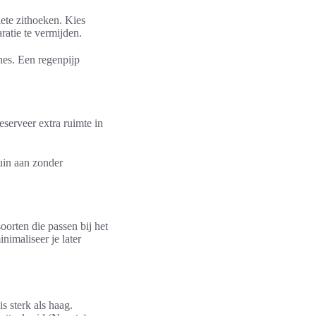
ete zithoeken. Kies
atie te vermijden.
nes. Een regenpijp
serveer extra ruimte in
uin aan zonder
orten die passen bij het
nimaliseer je later
 sterk als haag.