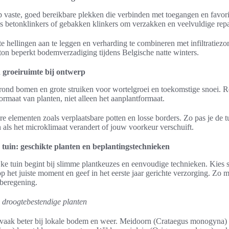
p vaste, goed bereikbare plekken die verbinden met toegangen en favori
s betonklinkers of gebakken klinkers om verzakken en veelvuldige repar
te hellingen aan te leggen en verharding te combineren met infiltratiezo
on beperkt bodemverzadiging tijdens Belgische natte winters.
n groeiruimte bij ontwerp
ond bomen en grote struiken voor wortelgroei en toekomstige snoei. Re
rmaat van planten, niet alleen het aanplantformaat.
 elementen zoals verplaatsbare potten en losse borders. Zo pas je de t
als het microklimaat verandert of jouw voorkeur verschuift.
tuin: geschikte planten en beplantingstechnieken
e tuin begint bij slimme plantkeuzes en eenvoudige technieken. Kies so
p het juiste moment en geef in het eerste jaar gerichte verzorging. Zo mi
beregening.
 droogtebestendige planten
vaak beter bij lokale bodem en weer. Meidoorn (Crataegus monogyna) is