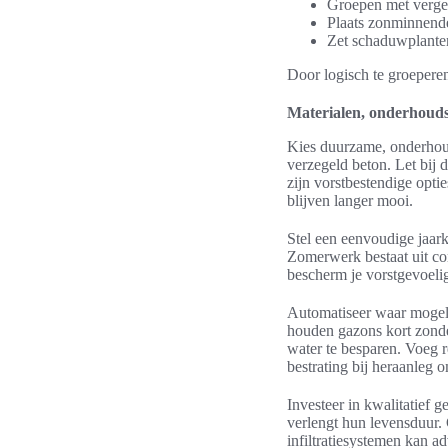
Groepen met verge
Plaats zonminnende
Zet schaduwplanten
Door logisch te groeperen
Materialen, onderhouds
Kies duurzame, onderhoud
verzegeld beton. Let bij 
zijn vorstbestendige opti
blijven langer mooi.
Stel een eenvoudige jaark
Zomerwerk bestaat uit cont
bescherm je vorstgevoelig
Automatiseer waar mogel
houden gazons kort zonder
water te besparen. Voeg 
bestrating bij heraanleg 
Investeer in kwalitatief g
verlengt hun levensduur. 
infiltratiesystemen kan a