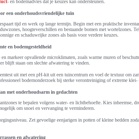
uct
- en bodemadvies dat je keuzes kan ondersteunen.
or een onderhoudsvriendelijke tuin
paart tijd en werk op lange termijn. Begin met een praktische inventar
haduwzones, hoogteverschillen en bestaande bomen met wortelzones. T
 zonnige en schaduwrijke zones als basis voor verdere keuzes.
mte en bodemgesteldheid
e en markeer opvallende microklimaten, zoals warme muren of beschutt
 blijft staan om slechte afwatering te vinden.
test uit met een pH-kit uit een tuincentrum en voel de textuur om zand
essioneel bodemonderzoek bij sterke verontreiniging of extreme klei
lan met onderhoudsarm in gedachten
antzones te bepalen volgens water- en lichtbehoefte. Kies inheemse, d
mogelijk om snoei en vervanging te verminderen.
rgingsniveau. Zet gevoelige eenjarigen in potten of kleine bedden zod
errassen en afwatering