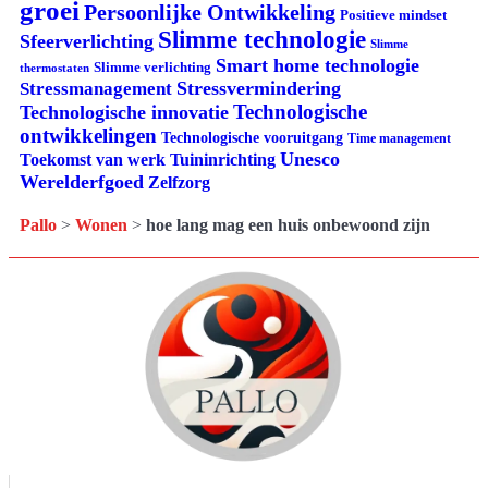
groei
Persoonlijke Ontwikkeling
Positieve mindset
Slimme technologie
Sfeerverlichting
Slimme
Smart home technologie
Slimme verlichting
thermostaten
Stressvermindering
Stressmanagement
Technologische
Technologische innovatie
ontwikkelingen
Technologische vooruitgang
Time management
Unesco
Tuininrichting
Toekomst van werk
Werelderfgoed
Zelfzorg
Pallo
>
Wonen
>
hoe lang mag een huis onbewoond zijn