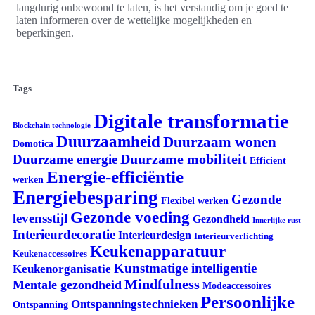
langdurig onbewoond te laten, is het verstandig om je goed te
laten informeren over de wettelijke mogelijkheden en
beperkingen.
Tags
Digitale transformatie
Blockchain technologie
Duurzaamheid
Duurzaam wonen
Domotica
Duurzame mobiliteit
Duurzame energie
Efficient
Energie-efficiëntie
werken
Energiebesparing
Gezonde
Flexibel werken
Gezonde voeding
levensstijl
Gezondheid
Innerlijke rust
Interieurdecoratie
Interieurdesign
Interieurverlichting
Keukenapparatuur
Keukenaccessoires
Kunstmatige intelligentie
Keukenorganisatie
Mindfulness
Mentale gezondheid
Modeaccessoires
Persoonlijke
Ontspanningstechnieken
Ontspanning