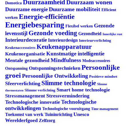
Duurzaamheid
Duurzaam wonen
Domotica
Duurzame mobiliteit
Duurzame energie
Efficient
Energie-efficiëntie
werken
Energiebesparing
Gezonde
Flexibel werken
Gezonde voeding
levensstijl
Gezondheid
Innerlijke rust
Interieurdecoratie
Interieurdesign
Interieurverlichting
Keukenapparatuur
Keukenaccessoires
Kunstmatige intelligentie
Keukenorganisatie
Mindfulness
Mentale gezondheid
Modeaccessoires
Persoonlijke
Ontspanningstechnieken
Ontspanning
groei
Persoonlijke Ontwikkeling
Positieve mindset
Slimme technologie
Sfeerverlichting
Slimme
Smart home technologie
Slimme verlichting
thermostaten
Stressvermindering
Stressmanagement
Technologische
Technologische innovatie
ontwikkelingen
Technologische vooruitgang
Time management
Unesco
Tuininrichting
Toekomst van werk
Werelderfgoed
Zelfzorg