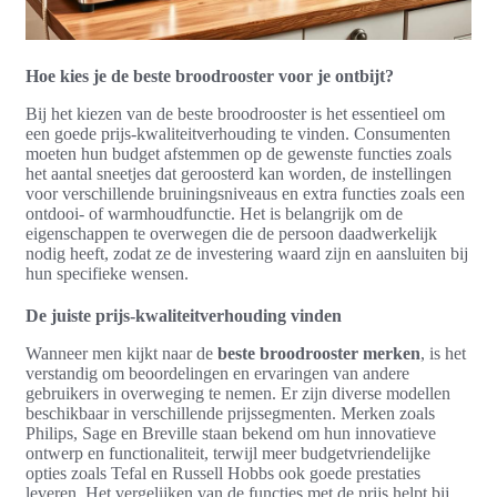
Hoe kies je de beste broodrooster voor je ontbijt?
Bij het kiezen van de beste broodrooster is het essentieel om
een goede prijs-kwaliteitverhouding te vinden. Consumenten
moeten hun budget afstemmen op de gewenste functies zoals
het aantal sneetjes dat geroosterd kan worden, de instellingen
voor verschillende bruiningsniveaus en extra functies zoals een
ontdooi- of warmhoudfunctie. Het is belangrijk om de
eigenschappen te overwegen die de persoon daadwerkelijk
nodig heeft, zodat ze de investering waard zijn en aansluiten bij
hun specifieke wensen.
De juiste prijs-kwaliteitverhouding vinden
Wanneer men kijkt naar de
beste broodrooster merken
, is het
verstandig om beoordelingen en ervaringen van andere
gebruikers in overweging te nemen. Er zijn diverse modellen
beschikbaar in verschillende prijssegmenten. Merken zoals
Philips, Sage en Breville staan bekend om hun innovatieve
ontwerp en functionaliteit, terwijl meer budgetvriendelijke
opties zoals Tefal en Russell Hobbs ook goede prestaties
leveren. Het vergelijken van de functies met de prijs helpt bij