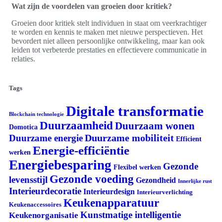
Wat zijn de voordelen van groeien door kritiek?
Groeien door kritiek stelt individuen in staat om veerkrachtiger
te worden en kennis te maken met nieuwe perspectieven. Het
bevordert niet alleen persoonlijke ontwikkeling, maar kan ook
leiden tot verbeterde prestaties en effectievere communicatie in
relaties.
Tags
Digitale transformatie
Blockchain technologie
Duurzaamheid
Duurzaam wonen
Domotica
Duurzame mobiliteit
Duurzame energie
Efficient
Energie-efficiëntie
werken
Energiebesparing
Gezonde
Flexibel werken
Gezonde voeding
levensstijl
Gezondheid
Innerlijke rust
Interieurdecoratie
Interieurdesign
Interieurverlichting
Keukenapparatuur
Keukenaccessoires
Kunstmatige intelligentie
Keukenorganisatie