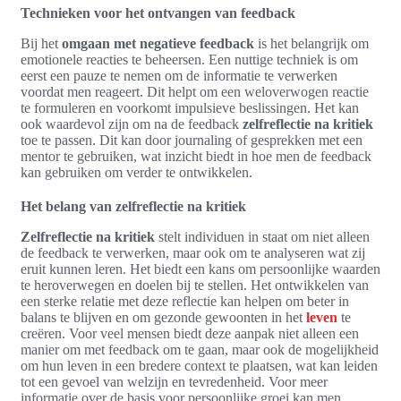
Technieken voor het ontvangen van feedback
Bij het
omgaan met negatieve feedback
is het belangrijk om
emotionele reacties te beheersen. Een nuttige techniek is om
eerst een pauze te nemen om de informatie te verwerken
voordat men reageert. Dit helpt om een weloverwogen reactie
te formuleren en voorkomt impulsieve beslissingen. Het kan
ook waardevol zijn om na de feedback
zelfreflectie na kritiek
toe te passen. Dit kan door journaling of gesprekken met een
mentor te gebruiken, wat inzicht biedt in hoe men de feedback
kan gebruiken om verder te ontwikkelen.
Het belang van zelfreflectie na kritiek
Zelfreflectie na kritiek
stelt individuen in staat om niet alleen
de feedback te verwerken, maar ook om te analyseren wat zij
eruit kunnen leren. Het biedt een kans om persoonlijke waarden
te heroverwegen en doelen bij te stellen. Het ontwikkelen van
een sterke relatie met deze reflectie kan helpen om beter in
balans te blijven en om gezonde gewoonten in het
leven
te
creëren. Voor veel mensen biedt deze aanpak niet alleen een
manier om met feedback om te gaan, maar ook de mogelijkheid
om hun leven in een bredere context te plaatsen, wat kan leiden
tot een gevoel van welzijn en tevredenheid. Voor meer
informatie over de basis voor persoonlijke groei kan men