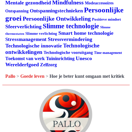
Mindfulness
Mentale gezondheid
Modeaccessoires
Persoonlijke
Ontspanningstechnieken
Ontspanning
groei
Persoonlijke Ontwikkeling
Positieve mindset
Slimme technologie
Sfeerverlichting
Slimme
Smart home technologie
Slimme verlichting
thermostaten
Stressvermindering
Stressmanagement
Technologische
Technologische innovatie
ontwikkelingen
Technologische vooruitgang
Time management
Unesco
Tuininrichting
Toekomst van werk
Werelderfgoed
Zelfzorg
Pallo
>
Goede leven
>
Hoe je beter kunt omgaan met kritiek