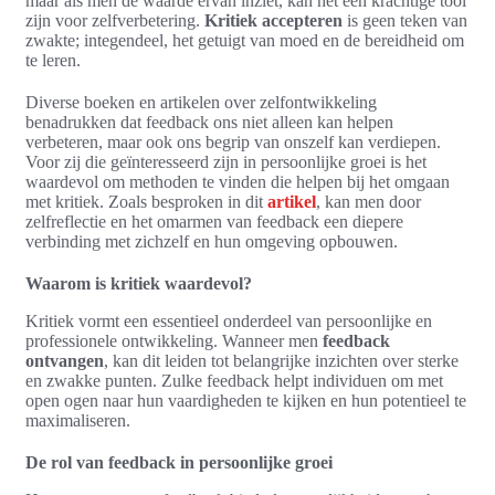
maar als men de waarde ervan inziet, kan het een krachtige tool
zijn voor zelfverbetering.
Kritiek accepteren
is geen teken van
zwakte; integendeel, het getuigt van moed en de bereidheid om
te leren.
Diverse boeken en artikelen over zelfontwikkeling
benadrukken dat feedback ons niet alleen kan helpen
verbeteren, maar ook ons begrip van onszelf kan verdiepen.
Voor zij die geïnteresseerd zijn in persoonlijke groei is het
waardevol om methoden te vinden die helpen bij het omgaan
met kritiek. Zoals besproken in dit
artikel
, kan men door
zelfreflectie en het omarmen van feedback een diepere
verbinding met zichzelf en hun omgeving opbouwen.
Waarom is kritiek waardevol?
Kritiek vormt een essentieel onderdeel van persoonlijke en
professionele ontwikkeling. Wanneer men
feedback
ontvangen
, kan dit leiden tot belangrijke inzichten over sterke
en zwakke punten. Zulke feedback helpt individuen om met
open ogen naar hun vaardigheden te kijken en hun potentieel te
maximaliseren.
De rol van feedback in persoonlijke groei