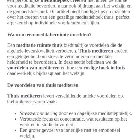
een persoonlijke
meditatieplek creëren
niet alleen de ruimte
voor meditatie bevordert, maar ook bijdraagt aan het welzijn en
de gemoedstoestand. Dit artikel biedt handige tips en inzichten
over het creëren van een gezellige meditatiehoek thuis, perfect
afgestemd op individuele voorkeuren en stijlen.
Waarom een meditatieruimte inrichten?
Een
meditatie ruimte thuis
biedt talrijke voordelen die de
algehele levenskwaliteit verbeteren.
Thuis mediteren
creëert
een gelegenheid om stress te verminderen en mentale
helderheid te bevorderen. In deze sectie belichten we de
voordelen van mediteren
en hoe een
rustige hoek in huis
daadwerkelijk bijdraagt aan het welzijn.
De voordelen van thuis mediteren
Thuis mediteren
levert verschillende unieke voordelen op.
Gebruikers ervaren vaak:
Stressvermindering
door een dagelijkse meditatiepraktijk.
Verbeterde focus en concentratie, wat resultaten op het
werk en in studie bevordert.
Een groter gevoel van innerlijke rust en emotioneel
welzijn.