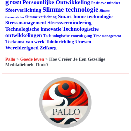
groei
Persoonlijke Ontwikkeling
Positieve mindset
Slimme technologie
Sfeerverlichting
Slimme
Smart home technologie
Slimme verlichting
thermostaten
Stressvermindering
Stressmanagement
Technologische
Technologische innovatie
ontwikkelingen
Technologische vooruitgang
Time management
Unesco
Tuininrichting
Toekomst van werk
Werelderfgoed
Zelfzorg
Pallo
>
Goede leven
>
Hoe Creëer Je Een Gezellige
Meditatiehoek Thuis?