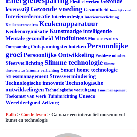
Energiebesparing
Gezonde
Flexibel werken
Gezonde voeding
levensstijl
Gezondheid
Innerlijke rust
Interieurdecoratie
Interieurdesign
Interieurverlichting
Keukenapparatuur
Keukenaccessoires
Kunstmatige intelligentie
Keukenorganisatie
Mindfulness
Mentale gezondheid
Modeaccessoires
Persoonlijke
Ontspanningstechnieken
Ontspanning
groei
Persoonlijke Ontwikkeling
Positieve mindset
Slimme technologie
Sfeerverlichting
Slimme
Smart home technologie
Slimme verlichting
thermostaten
Stressvermindering
Stressmanagement
Technologische
Technologische innovatie
ontwikkelingen
Technologische vooruitgang
Time management
Unesco
Tuininrichting
Toekomst van werk
Werelderfgoed
Zelfzorg
Pallo
>
Goede leven
>
Ga naar een interactief museum vol
kunst en technologie