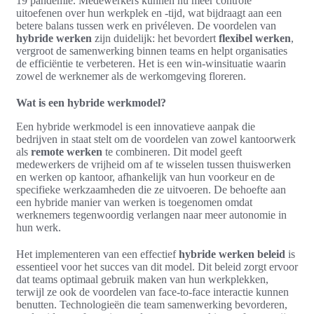
19 pandemie. Medewerkers kunnen nu meer controle
uitoefenen over hun werkplek en -tijd, wat bijdraagt aan een
betere balans tussen werk en privéleven. De voordelen van
hybride werken
zijn duidelijk: het bevordert
flexibel werken
,
vergroot de samenwerking binnen teams en helpt organisaties
de efficiëntie te verbeteren. Het is een win-winsituatie waarin
zowel de werknemer als de werkomgeving floreren.
Wat is een hybride werkmodel?
Een hybride werkmodel is een innovatieve aanpak die
bedrijven in staat stelt om de voordelen van zowel kantoorwerk
als
remote werken
te combineren. Dit model geeft
medewerkers de vrijheid om af te wisselen tussen thuiswerken
en werken op kantoor, afhankelijk van hun voorkeur en de
specifieke werkzaamheden die ze uitvoeren. De behoefte aan
een hybride manier van werken is toegenomen omdat
werknemers tegenwoordig verlangen naar meer autonomie in
hun werk.
Het implementeren van een effectief
hybride werken beleid
is
essentieel voor het succes van dit model. Dit beleid zorgt ervoor
dat teams optimaal gebruik maken van hun werkplekken,
terwijl ze ook de voordelen van face-to-face interactie kunnen
benutten. Technologieën die team samenwerking bevorderen,