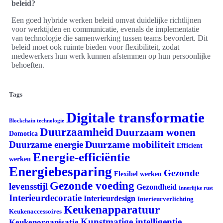
beleid?
Een goed hybride werken beleid omvat duidelijke richtlijnen
voor werktijden en communicatie, evenals de implementatie
van technologie die samenwerking tussen teams bevordert. Dit
beleid moet ook ruimte bieden voor flexibiliteit, zodat
medewerkers hun werk kunnen afstemmen op hun persoonlijke
behoeften.
Tags
Digitale transformatie
Blockchain technologie
Duurzaamheid
Duurzaam wonen
Domotica
Duurzame mobiliteit
Duurzame energie
Efficient
Energie-efficiëntie
werken
Energiebesparing
Gezonde
Flexibel werken
Gezonde voeding
levensstijl
Gezondheid
Innerlijke rust
Interieurdecoratie
Interieurdesign
Interieurverlichting
Keukenapparatuur
Keukenaccessoires
Kunstmatige intelligentie
Keukenorganisatie