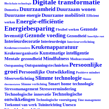
Digitale transformatie
Blockchain technologie
Duurzaamheid
Duurzaam wonen
Domotica
Duurzame mobiliteit
Duurzame energie
Efficient
Energie-efficiëntie
werken
Energiebesparing
Gezonde
Flexibel werken
Gezonde voeding
levensstijl
Gezondheid
Innerlijke rust
Interieurdecoratie
Interieurdesign
Interieurverlichting
Keukenapparatuur
Keukenaccessoires
Kunstmatige intelligentie
Keukenorganisatie
Mindfulness
Mentale gezondheid
Modeaccessoires
Persoonlijke
Ontspanningstechnieken
Ontspanning
groei
Persoonlijke Ontwikkeling
Positieve mindset
Slimme technologie
Sfeerverlichting
Slimme
Smart home technologie
Slimme verlichting
thermostaten
Stressvermindering
Stressmanagement
Technologische
Technologische innovatie
ontwikkelingen
Technologische vooruitgang
Time management
Unesco
Tuininrichting
Toekomst van werk