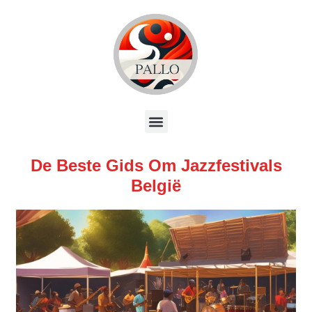
De Beste Gids Om Jazzfestivals
België