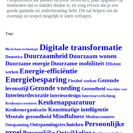
momenten dat er minder drukte is, en zorg ervoor dat je een
goede garantie en ondersteuning hebt. Dit zal helpen om de
overstap zo soepel mogelijk te laten verlopen.
Tags
Digitale transformatie
Blockchain technologie
Duurzaamheid
Duurzaam wonen
Domotica
Duurzame mobiliteit
Duurzame energie
Efficient
Energie-efficiëntie
werken
Energiebesparing
Gezonde
Flexibel werken
Gezonde voeding
levensstijl
Gezondheid
Innerlijke rust
Interieurdecoratie
Interieurdesign
Interieurverlichting
Keukenapparatuur
Keukenaccessoires
Kunstmatige intelligentie
Keukenorganisatie
Mindfulness
Mentale gezondheid
Modeaccessoires
Persoonlijke
Ontspanningstechnieken
Ontspanning
groei
Persoonlijke Ontwikkeling