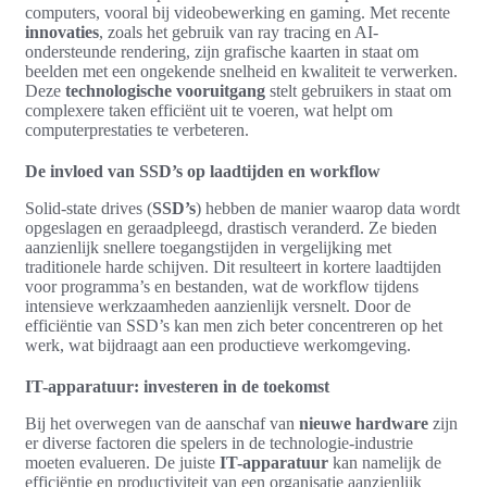
computers, vooral bij videobewerking en gaming. Met recente
innovaties
, zoals het gebruik van ray tracing en AI-
ondersteunde rendering, zijn grafische kaarten in staat om
beelden met een ongekende snelheid en kwaliteit te verwerken.
Deze
technologische vooruitgang
stelt gebruikers in staat om
complexere taken efficiënt uit te voeren, wat helpt om
computerprestaties te verbeteren.
De invloed van SSD’s op laadtijden en workflow
Solid-state drives (
SSD’s
) hebben de manier waarop data wordt
opgeslagen en geraadpleegd, drastisch veranderd. Ze bieden
aanzienlijk snellere toegangstijden in vergelijking met
traditionele harde schijven. Dit resulteert in kortere laadtijden
voor programma’s en bestanden, wat de workflow tijdens
intensieve werkzaamheden aanzienlijk versnelt. Door de
efficiëntie van SSD’s kan men zich beter concentreren op het
werk, wat bijdraagt aan een productieve werkomgeving.
IT-apparatuur: investeren in de toekomst
Bij het overwegen van de aanschaf van
nieuwe hardware
zijn
er diverse factoren die spelers in de technologie-industrie
moeten evalueren. De juiste
IT-apparatuur
kan namelijk de
efficiëntie en productiviteit van een organisatie aanzienlijk