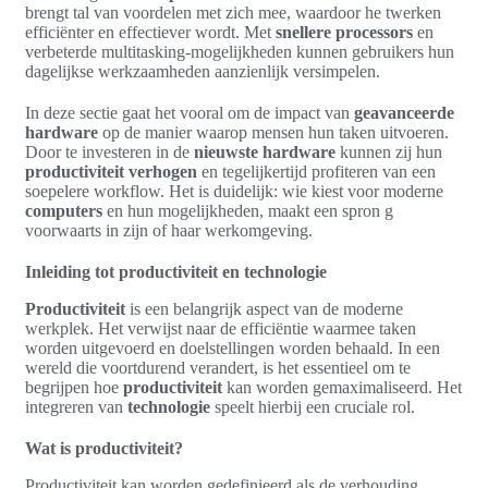
brengt tal van voordelen met zich mee, waardoor he twerken
efficiënter en effectiever wordt. Met
snellere processors
en
verbeterde multitasking-mogelijkheden kunnen gebruikers hun
dagelijkse werkzaamheden aanzienlijk versimpelen.
In deze sectie gaat het vooral om de impact van
geavanceerde
hardware
op de manier waarop mensen hun taken uitvoeren.
Door te investeren in de
nieuwste hardware
kunnen zij hun
productiviteit verhogen
en tegelijkertijd profiteren van een
soepelere workflow. Het is duidelijk: wie kiest voor moderne
computers
en hun mogelijkheden, maakt een spron g
voorwaarts in zijn of haar werkomgeving.
Inleiding tot productiviteit en technologie
Productiviteit
is een belangrijk aspect van de moderne
werkplek. Het verwijst naar de efficiëntie waarmee taken
worden uitgevoerd en doelstellingen worden behaald. In een
wereld die voortdurend verandert, is het essentieel om te
begrijpen hoe
productiviteit
kan worden gemaximaliseerd. Het
integreren van
technologie
speelt hierbij een cruciale rol.
Wat is productiviteit?
Productiviteit kan worden gedefinieerd als de verhouding