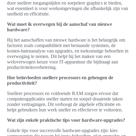
door snellere toegangstijden en soepelere graphics te bieden,
wat essentieel is voor werkomgevingen die afhankelijk zijn van
snelheid en efficiëntie.
Wat moet ik overwegen bij de aanschaf van nieuwe
hardware?
Bij het aanschaffen van nieuwe hardware is het belangrijk om
factoren zoals compatibiliteit met bestaande systemen, de
kosten-batenanalyse van upgrades, en toekomstige behoeften in
overweging te nemen. Dit helpt bij het maken van een
weloverwogen keuze voor IT-apparatuur die bijdraagt aan
productiviteitsverbetering.
Hoe beïnvloeden snellere processors en geheugen de
productiviteit?
Snellere processors en voldoende RAM zorgen ervoor dat
computerapplicaties sneller starten en soepel draaiende taken
zonder vertragingen. Dit verhoogt de algehele efficiëntie en
helpt gebruikers hun werk sneller en effectiever te voltooien.
Wat zijn enkele praktische tips voor hardware-upgrades?
Enkele tips voor succesvolle hardware-upgrades zijn: kies
componenten die passen bij jouw behoeften, plan upgrades op