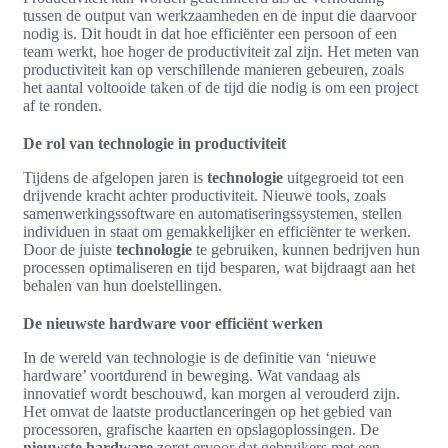
tussen de output van werkzaamheden en de input die daarvoor
nodig is. Dit houdt in dat hoe efficiënter een persoon of een
team werkt, hoe hoger de productiviteit zal zijn. Het meten van
productiviteit kan op verschillende manieren gebeuren, zoals
het aantal voltooide taken of de tijd die nodig is om een project
af te ronden.
De rol van technologie in productiviteit
Tijdens de afgelopen jaren is
technologie
uitgegroeid tot een
drijvende kracht achter productiviteit. Nieuwe tools, zoals
samenwerkingssoftware en automatiseringssystemen, stellen
individuen in staat om gemakkelijker en efficiënter te werken.
Door de juiste
technologie
te gebruiken, kunnen bedrijven hun
processen optimaliseren en tijd besparen, wat bijdraagt aan het
behalen van hun doelstellingen.
De nieuwste hardware voor efficiënt werken
In de wereld van technologie is de definitie van ‘nieuwe
hardware’ voortdurend in beweging. Wat vandaag als
innovatief wordt beschouwd, kan morgen al verouderd zijn.
Het omvat de laatste productlanceringen op het gebied van
processoren, grafische kaarten en opslagoplossingen. De
nieuwste hardware
zorgt ervoor dat gebruikers met een