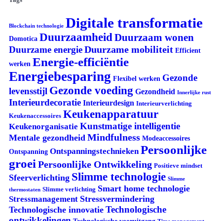
Digitale transformatie
Blockchain technologie
Duurzaamheid
Duurzaam wonen
Domotica
Duurzame mobiliteit
Duurzame energie
Efficient
Energie-efficiëntie
werken
Energiebesparing
Gezonde
Flexibel werken
Gezonde voeding
levensstijl
Gezondheid
Innerlijke rust
Interieurdecoratie
Interieurdesign
Interieurverlichting
Keukenapparatuur
Keukenaccessoires
Kunstmatige intelligentie
Keukenorganisatie
Mindfulness
Mentale gezondheid
Modeaccessoires
Persoonlijke
Ontspanningstechnieken
Ontspanning
groei
Persoonlijke Ontwikkeling
Positieve mindset
Slimme technologie
Sfeerverlichting
Slimme
Smart home technologie
Slimme verlichting
thermostaten
Stressvermindering
Stressmanagement
Technologische
Technologische innovatie
ontwikkelingen