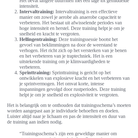
Het bevat langere duurritten met een lage tot gemiddelde
intensiteit.
Intervaltraining:
Intervaltraining is een effectieve
manier om zowel je aerobe als anaerobe capaciteit te
verbeteren. Het bestaat uit afwisselende periodes van
hoge intensiteit en herstel. Deze training helpt je om je
snelheid en kracht te vergroten.
Hellingentraining:
Deze trainingssessie bootst het
gevoel van beklimmingen na door de weerstand te
verhogen. Het richt zich op het versterken van je benen
en het verbeteren van je traptechniek. Het is een
uitstekende training om je klimvaardigheden te
verbeteren.
Sprinttraining:
Sprinttraining is gericht op het
ontwikkelen van explosieve kracht en het verbeteren van
je sprintvermogen. Het omvat korte, intense
inspanningen gevolgd door rustperiodes. Deze training
helpt je om je snelheid en explosiviteit te vergroten.
Het is belangrijk om te onthouden dat trainingsschema’s moeten
worden aangepast aan je individuele behoeften en doelen.
Luister altijd naar je lichaam en pas de intensiteit en duur van
de training aan indien nodig.
“Trainingsschema’s zijn een geweldige manier om