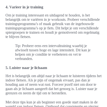
4. Varieer in je training
Om je training interessant en uitdagend te houden, is het
belangrijk om te variëren in je workouts. Probeer verschillende
trainingsprogramma’s of maak gebruik van de ingebouwde
trainingsprogramma’s op je fiets. Dit helpt je om verschillende
spiergroepen te trainen en houdt je gemotiveerd om regelmatig
te blijven fietsen.
Tip: Probeer eens een intervaltraining waarbij je
afwisselt tussen hoge en lage intensiteit. Dit kan je
helpen om je conditie te verbeteren en vet te
verbranden.
5. Luister naar je lichaam
Het is belangrijk om altijd naar je lichaam te luisteren tijdens het
indoor fietsen. Als je pijn of ongemak ervaart, pas dan je
houding aan of neem wat rust. Forceer jezelf niet om door te
gaan als je lichaam aangeeft dat het genoeg is. Luister naar je
grenzen en neem de tijd om te herstellen.
Met deze tips kun je als beginner een goede start maken in de
wereld van indoor fietsen. Onthoud dat consistentie en plezier