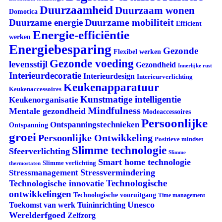
Duurzaamheid
Duurzaam wonen
Domotica
Duurzame mobiliteit
Duurzame energie
Efficient
Energie-efficiëntie
werken
Energiebesparing
Gezonde
Flexibel werken
Gezonde voeding
levensstijl
Gezondheid
Innerlijke rust
Interieurdecoratie
Interieurdesign
Interieurverlichting
Keukenapparatuur
Keukenaccessoires
Kunstmatige intelligentie
Keukenorganisatie
Mindfulness
Mentale gezondheid
Modeaccessoires
Persoonlijke
Ontspanningstechnieken
Ontspanning
groei
Persoonlijke Ontwikkeling
Positieve mindset
Slimme technologie
Sfeerverlichting
Slimme
Smart home technologie
Slimme verlichting
thermostaten
Stressvermindering
Stressmanagement
Technologische
Technologische innovatie
ontwikkelingen
Technologische vooruitgang
Time management
Unesco
Tuininrichting
Toekomst van werk
Werelderfgoed
Zelfzorg