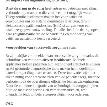
De impact van digitalisering in de zorg
Digitalisering in de zorg
heeft artsen en patiënten met elkaar
verbonden op manieren die voorheen niet mogelijk waren.
Telegezondheidsdiensten maken het voor patiënten
eenvoudiger om op afstand consulaties te krijgen, terwijl
elektronische patiëntendossiers (EPD’s) zorgen voor een
naadloze gegevensuitwisseling. Dit alles heeft de deur geopend
naar
zorginnovatie
die de behandeling en monitoring van
patiënten aanzienlijk heeft verbeterd.
Voorbeelden van succesvolle zorginnovaties
Er zijn talrijke voorbeelden van succesvolle zorginnovaties die
gebruikmaken van
data-driven healthcare
. Mobiele
applicaties helpen patiënten hun gezondheid effectief te volgen
en AI-gestuurde diagnostische tools maken het mogelijk om
nauwkeuriger diagnoses te stellen. Deze innovaties zijn niet
alleen nuttig voor het verbeteren van de patiëntenzorg, maar ze
verhogen ook de operationele efficiëntie binnen ziekenhuizen.
Door de continue integratie van technologie in zorgpraktijken
blijft de medische sector zich verder ontwikkelen, wat
uiteindelijk leidt tot betere zorgresultaten voor iedereen.
FAQ