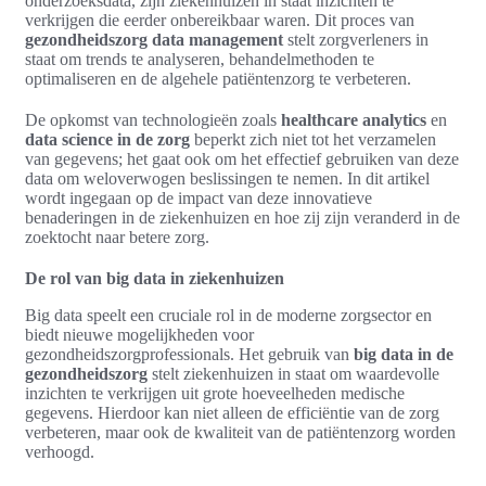
onderzoeksdata, zijn ziekenhuizen in staat inzichten te
verkrijgen die eerder onbereikbaar waren. Dit proces van
gezondheidszorg data management
stelt zorgverleners in
staat om trends te analyseren, behandelmethoden te
optimaliseren en de algehele patiëntenzorg te verbeteren.
De opkomst van technologieën zoals
healthcare analytics
en
data science in de zorg
beperkt zich niet tot het verzamelen
van gegevens; het gaat ook om het effectief gebruiken van deze
data om weloverwogen beslissingen te nemen. In dit artikel
wordt ingegaan op de impact van deze innovatieve
benaderingen in de ziekenhuizen en hoe zij zijn veranderd in de
zoektocht naar betere zorg.
De rol van big data in ziekenhuizen
Big data speelt een cruciale rol in de moderne zorgsector en
biedt nieuwe mogelijkheden voor
gezondheidszorgprofessionals. Het gebruik van
big data in de
gezondheidszorg
stelt ziekenhuizen in staat om waardevolle
inzichten te verkrijgen uit grote hoeveelheden medische
gegevens. Hierdoor kan niet alleen de efficiëntie van de zorg
verbeteren, maar ook de kwaliteit van de patiëntenzorg worden
verhoogd.