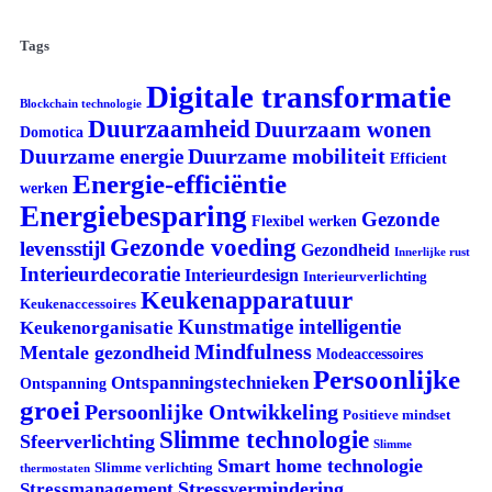
Tags
Digitale transformatie
Blockchain technologie
Duurzaamheid
Duurzaam wonen
Domotica
Duurzame mobiliteit
Duurzame energie
Efficient
Energie-efficiëntie
werken
Energiebesparing
Gezonde
Flexibel werken
Gezonde voeding
levensstijl
Gezondheid
Innerlijke rust
Interieurdecoratie
Interieurdesign
Interieurverlichting
Keukenapparatuur
Keukenaccessoires
Kunstmatige intelligentie
Keukenorganisatie
Mindfulness
Mentale gezondheid
Modeaccessoires
Persoonlijke
Ontspanningstechnieken
Ontspanning
groei
Persoonlijke Ontwikkeling
Positieve mindset
Slimme technologie
Sfeerverlichting
Slimme
Smart home technologie
Slimme verlichting
thermostaten
Stressvermindering
Stressmanagement