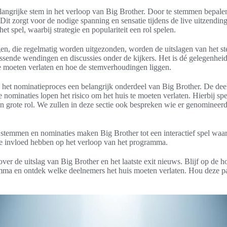
langrijke stem in het verloop van Big Brother. Door te stemmen bepale
 Dit zorgt voor de nodige spanning en sensatie tijdens de live uitzendi
et spel, waarbij strategie en populariteit een rol spelen.
ngen, die regelmatig worden uitgezonden, worden de uitslagen van het
rassende wendingen en discussies onder de kijkers. Het is dé gelegenhe
e moeten verlaten en hoe de stemverhoudingen liggen.
 het nominatieproces een belangrijk onderdeel van Big Brother. De de
nominaties lopen het risico om het huis te moeten verlaten. Hierbij spel
en grote rol. We zullen in deze sectie ook bespreken wie er genomineerd
 stemmen en nominaties maken Big Brother tot een interactief spel waar
e invloed hebben op het verloop van het programma.
ver de uitslag van Big Brother en het laatste exit nieuws. Blijf op de
ma en ontdek welke deelnemers het huis moeten verlaten. Hou deze pa