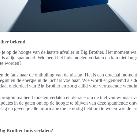
other bekend
e je op de hoogte van de laatste afvaller in Big Brother. Het moment 
, is altijd spannend. Wie heeft het huis moeten verlaten en kan niet lang
 te worden?
ken de fans naar de onthulling van de uitslag. Het is een cruciaal mome
 begint en de energie in de lucht is voelbaar. Wie wordt er genoemd als d
iaal onderdeel van Big Brother en zorgt altijd voor verrassende wendi
 programma heeft moeten verlaten en de race om de titel van winnaar v
pdates in de gaten om op de hoogte te blijven van deze spannende ont
ag en geven je alle informatie die je nodig hebt om te weten wie de laats
ig Brother huis verlaten?