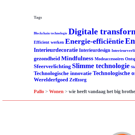
Tags
Digitale transfor
Blockchain technologie
En
Energie-efficiëntie
Efficient werken
Interieurdecoratie
Interieurdesign
Interieurverl
Mindfulness
gezondheid
Modeaccessoires
Onts
Slimme technologie
Sfeerverlichting
Sl
Technologische 
Technologische innovatie
Werelderfgoed
Zelfzorg
Pallo
>
Wonen
>
wie heeft vandaag het big brothe