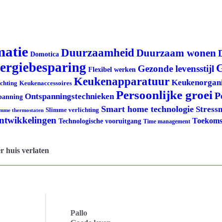
matie
Duurzaamheid
Duurzaam wonen
Domotica
ergiebesparing
G
Gezonde levensstijl
Flexibel werken
Keukenapparatuur
Keukenorgani
ichting
Keukenaccessoires
Persoonlijke groei
P
Ontspanningstechnieken
panning
Smart home technologie
Stress
Slimme verlichting
imme thermostaten
ontwikkelingen
Toekoms
Technologische vooruitgang
Time management
r huis verlaten
Pallo