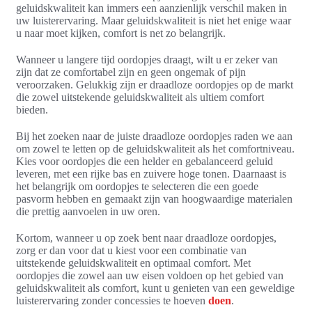
geluidskwaliteit kan immers een aanzienlijk verschil maken in
uw luisterervaring. Maar geluidskwaliteit is niet het enige waar
u naar moet kijken, comfort is net zo belangrijk.
Wanneer u langere tijd oordopjes draagt, wilt u er zeker van
zijn dat ze comfortabel zijn en geen ongemak of pijn
veroorzaken. Gelukkig zijn er draadloze oordopjes op de markt
die zowel uitstekende geluidskwaliteit als ultiem comfort
bieden.
Bij het zoeken naar de juiste draadloze oordopjes raden we aan
om zowel te letten op de geluidskwaliteit als het comfortniveau.
Kies voor oordopjes die een helder en gebalanceerd geluid
leveren, met een rijke bas en zuivere hoge tonen. Daarnaast is
het belangrijk om oordopjes te selecteren die een goede
pasvorm hebben en gemaakt zijn van hoogwaardige materialen
die prettig aanvoelen in uw oren.
Kortom, wanneer u op zoek bent naar draadloze oordopjes,
zorg er dan voor dat u kiest voor een combinatie van
uitstekende geluidskwaliteit en optimaal comfort. Met
oordopjes die zowel aan uw eisen voldoen op het gebied van
geluidskwaliteit als comfort, kunt u genieten van een geweldige
luisterervaring zonder concessies te hoeven
doen
.