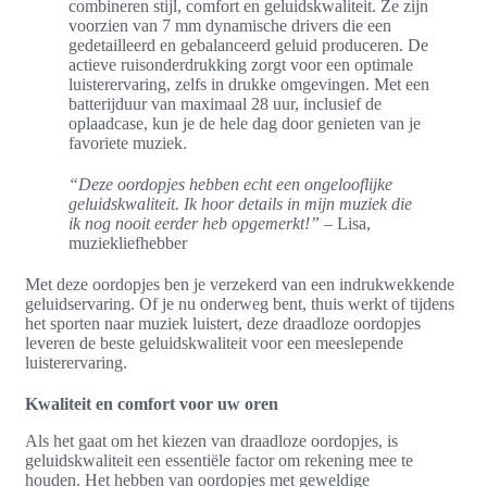
combineren stijl, comfort en geluidskwaliteit. Ze zijn
voorzien van 7 mm dynamische drivers die een
gedetailleerd en gebalanceerd geluid produceren. De
actieve ruisonderdrukking zorgt voor een optimale
luisterervaring, zelfs in drukke omgevingen. Met een
batterijduur van maximaal 28 uur, inclusief de
oplaadcase, kun je de hele dag door genieten van je
favoriete muziek.
“Deze oordopjes hebben echt een ongelooflijke
geluidskwaliteit. Ik hoor details in mijn muziek die
ik nog nooit eerder heb opgemerkt!”
– Lisa,
muziekliefhebber
Met deze oordopjes ben je verzekerd van een indrukwekkende
geluidservaring. Of je nu onderweg bent, thuis werkt of tijdens
het sporten naar muziek luistert, deze draadloze oordopjes
leveren de beste geluidskwaliteit voor een meeslepende
luisterervaring.
Kwaliteit en comfort voor uw oren
Als het gaat om het kiezen van draadloze oordopjes, is
geluidskwaliteit een essentiële factor om rekening mee te
houden. Het hebben van oordopjes met geweldige