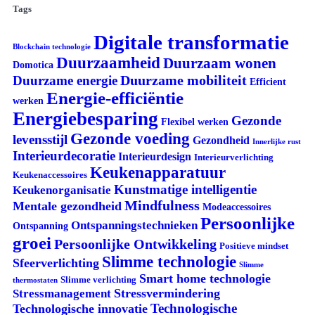
Tags
Digitale transformatie
Blockchain technologie
Duurzaamheid
Duurzaam wonen
Domotica
Duurzame mobiliteit
Duurzame energie
Efficient
Energie-efficiëntie
werken
Energiebesparing
Gezonde
Flexibel werken
Gezonde voeding
levensstijl
Gezondheid
Innerlijke rust
Interieurdecoratie
Interieurdesign
Interieurverlichting
Keukenapparatuur
Keukenaccessoires
Kunstmatige intelligentie
Keukenorganisatie
Mindfulness
Mentale gezondheid
Modeaccessoires
Persoonlijke
Ontspanningstechnieken
Ontspanning
groei
Persoonlijke Ontwikkeling
Positieve mindset
Slimme technologie
Sfeerverlichting
Slimme
Smart home technologie
Slimme verlichting
thermostaten
Stressvermindering
Stressmanagement
Technologische
Technologische innovatie