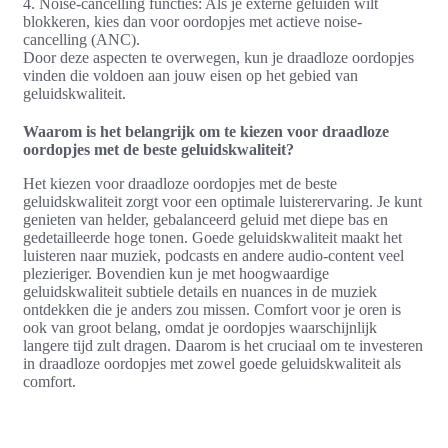
4. Noise-cancelling functies: Als je externe geluiden wilt
blokkeren, kies dan voor oordopjes met actieve noise-
cancelling (ANC).
Door deze aspecten te overwegen, kun je draadloze oordopjes
vinden die voldoen aan jouw eisen op het gebied van
geluidskwaliteit.
Waarom is het belangrijk om te kiezen voor draadloze
oordopjes met de beste geluidskwaliteit?
Het kiezen voor draadloze oordopjes met de beste
geluidskwaliteit zorgt voor een optimale luisterervaring. Je kunt
genieten van helder, gebalanceerd geluid met diepe bas en
gedetailleerde hoge tonen. Goede geluidskwaliteit maakt het
luisteren naar muziek, podcasts en andere audio-content veel
plezieriger. Bovendien kun je met hoogwaardige
geluidskwaliteit subtiele details en nuances in de muziek
ontdekken die je anders zou missen. Comfort voor je oren is
ook van groot belang, omdat je oordopjes waarschijnlijk
langere tijd zult dragen. Daarom is het cruciaal om te investeren
in draadloze oordopjes met zowel goede geluidskwaliteit als
comfort.