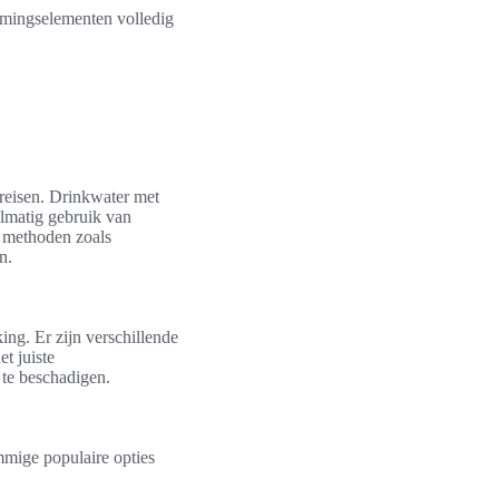
rmingselementen volledig
ereisen. Drinkwater met
elmatig gebruik van
m methoden zoals
n.
ng. Er zijn verschillende
t juiste
 te beschadigen.
mige populaire opties