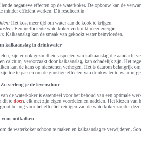
illende negatieve effecten op de waterkoker. De opbouw kan de verwa
 minder efficiënt werken. Dit resulteert in:
jden:
Het kost meer tijd om water aan de kook te krijgen.
kosten:
Een inefficiënte waterkoker verbruikt meer energie.
n:
Kalkaanslag kan de smaak van gekookt water beïnvloeden.
n kalkaanslag in drinkwater
delen, zijn er ook gezondheidsaspecten van kalkaanslag die aandacht v
n calcium, veroorzaakt door kalkaanslag, kan schadelijk zijn. Het reg
lken kan de kans op nierstenen verhogen. Het is daarom belangrijk o
zijn toe te passen om de gunstige effecten van drinkwater te waarborge
Zo verleng je de levensduur
van de waterkoker is essentieel voor het behoud van een optimale werki
 dit te
doen
, elk met zijn eigen voordelen en nadelen. Het kiezen van he
groot belang voor het effectief reinigen van de waterkoker zonder deze
 voor ontkalken
 om de waterkoker schoon te maken en kalkaanslag te verwijderen. Som