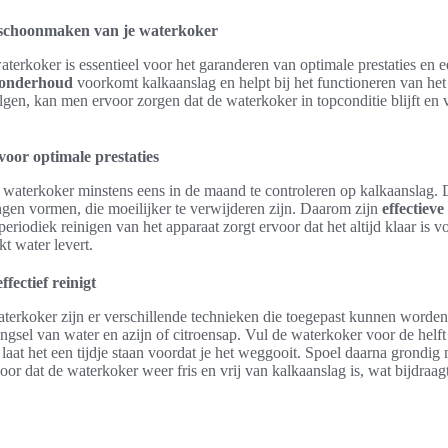
et schoonmaken van je waterkoker
erkoker is essentieel voor het garanderen van optimale prestaties en e
 onderhoud
voorkomt kalkaanslag en helpt bij het functioneren van het
gen, kan men ervoor zorgen dat de waterkoker in topconditie blijft en v
oor optimale prestaties
 waterkoker minstens eens in de maand te controleren op kalkaanslag. 
ngen vormen, die moeilijker te verwijderen zijn. Daarom zijn
effectieve 
periodiek reinigen van het apparaat zorgt ervoor dat het altijd klaar is v
kt water levert.
fectief reinigt
waterkoker zijn er verschillende technieken die toegepast kunnen worde
ngsel van water en azijn of citroensap. Vul de waterkoker voor de helft
laat het een tijdje staan voordat je het weggooit. Spoel daarna grondi
or dat de waterkoker weer fris en vrij van kalkaanslag is, wat bijdraa