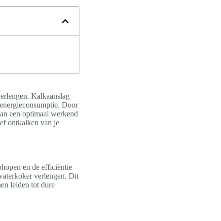
verlengen. Kalkaanslag
e energieconsumptie. Door
 van een optimaal werkend
ief ontkalken van je
hopen en de efficiëntie
waterkoker verlengen. Dit
en leiden tot dure