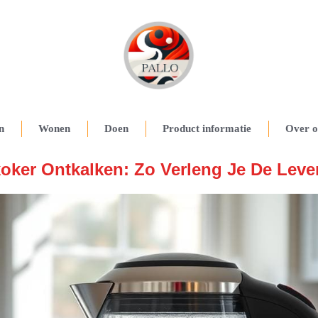
n
Wonen
Doen
Product informatie
Over o
oker Ontkalken: Zo Verleng Je De Lev