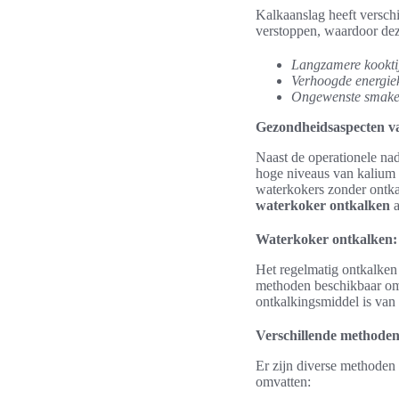
Kalkaanslag heeft versch
verstoppen, waardoor deze
Langzamere kookti
Verhoogde energie
Ongewenste smake
Gezondheidsaspecten va
Naast de operationele na
hoge niveaus van kalium e
waterkokers zonder ontka
waterkoker ontkalken
a
Waterkoker ontkalken: 
Het regelmatig ontkalken 
methoden beschikbaar om
ontkalkingsmiddel is van 
Verschillende methoden
Er zijn diverse methoden
omvatten: