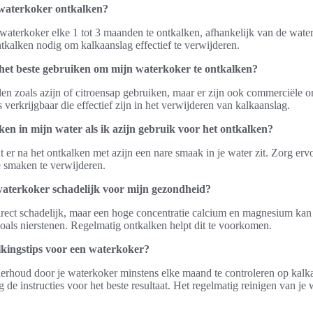
 waterkoker ontkalken?
 waterkoker elke 1 tot 3 maanden te ontkalken, afhankelijk van de wate
ntkalken nodig om kalkaanslag effectief te verwijderen.
het beste gebruiken om mijn waterkoker te ontkalken?
len zoals azijn of citroensap gebruiken, maar er zijn ook commerciële 
 verkrijgbaar die effectief zijn in het verwijderen van kalkaanslag.
aken in mijn water als ik azijn gebruik voor het ontkalken?
 er na het ontkalken met azijn een nare smaak in je water zit. Zorg erv
 smaken te verwijderen.
 waterkoker schadelijk voor mijn gezondheid?
direct schadelijk, maar een hoge concentratie calcium en magnesium kan 
als nierstenen. Regelmatig ontkalken helpt dit te voorkomen.
lkingstips voor een waterkoker?
erhoud door je waterkoker minstens elke maand te controleren op kalk
 de instructies voor het beste resultaat. Het regelmatig reinigen van je