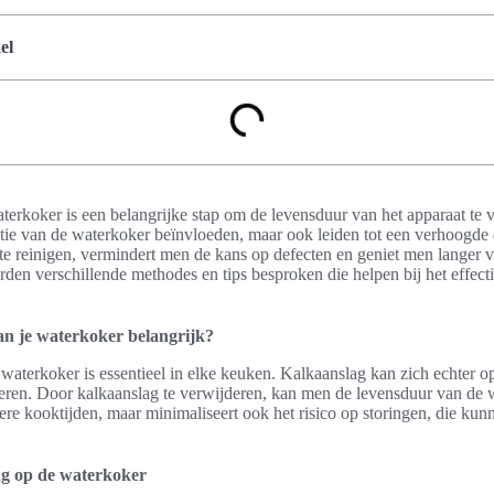
el
terkoker is een belangrijke stap om de levensduur van het apparaat te 
iëntie van de waterkoker beïnvloeden, maar ook leiden tot een verhoogd
 te reinigen, vermindert men de kans op defecten en geniet men langer
orden verschillende methodes en tips besproken die helpen bij het effect
n je waterkoker belangrijk?
aterkoker is essentieel in elke keuken. Kalkaanslag kan zich echter op
eren. Door kalkaanslag te verwijderen, kan men de levensduur van de 
ere kooktijden, maar minimaliseert ook het risico op storingen, die kunn
ag op de waterkoker