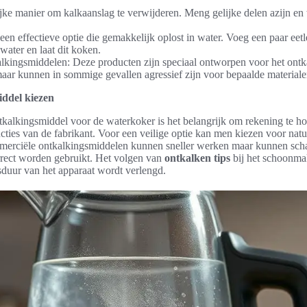
ijke manier om kalkaanslag te verwijderen. Meng gelijke delen azijn en 
 een effectieve optie die gemakkelijk oplost in water. Voeg een paar eetl
water en laat dit koken.
kingsmiddelen: Deze producten zijn speciaal ontworpen voor het ontk
 maar kunnen in sommige gevallen agressief zijn voor bepaalde materiale
iddel kiezen
ntkalkingsmiddel voor de waterkoker is het belangrijk om rekening te h
ucties van de fabrikant. Voor een veilige optie kan men kiezen voor natu
mmerciële ontkalkingsmiddelen kunnen sneller werken maar kunnen scha
orrect worden gebruikt. Het volgen van
ontkalken tips
bij het schoonma
sduur van het apparaat wordt verlengd.