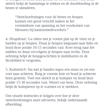
stretch helpt de hamstrings te rekken en de doorbloeding in de
benen te stimuleren.
“Stretchoefeningen voor de benen en heupen
kunnen een groot verschil maken in het
verminderen van spanning en het voorkomen van
blessures bij kantoormedewerkers.”
4.
Heupdraai:
Ga zitten met je voeten plat op de vloer en je
handen op je heupen. Draai je heupen langzaam naar links en
houd deze positie 10-15 seconden vast. Keer terug naar het
midden en draai vervolgens je heupen naar rechts. Deze
oefening helpt de heupgewrichten te mobiliseren en de
flexibiliteit te vergroten.
5.
Kuitstretch:
Sta met je handen tegen een muur en zet een
voet naar achteren. Buig je voorste knie en houd je achterste
been gestrekt. Voel een stretch in je kuitspier en houd deze
positie 15-30 seconden vast. Wissel van been. Deze oefening
helpt de kuitspieren op te warmen en te strekken.
Om visuele instructies te krijgen over hoe je deze
stretchoefeningen moet uitvoeren, bekijk onderstaande
afbeelding: