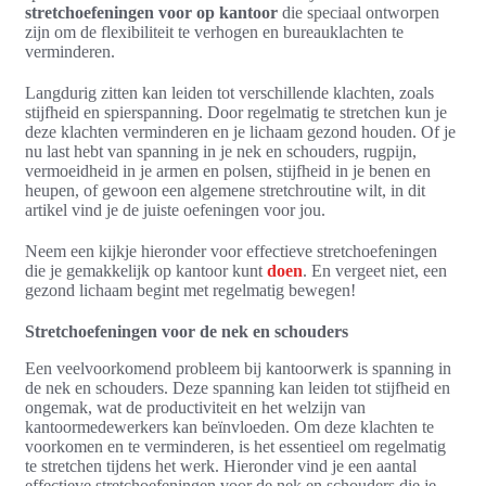
stretchoefeningen voor op kantoor
die speciaal ontworpen
zijn om de flexibiliteit te verhogen en bureauklachten te
verminderen.
Langdurig zitten kan leiden tot verschillende klachten, zoals
stijfheid en spierspanning. Door regelmatig te stretchen kun je
deze klachten verminderen en je lichaam gezond houden. Of je
nu last hebt van spanning in je nek en schouders, rugpijn,
vermoeidheid in je armen en polsen, stijfheid in je benen en
heupen, of gewoon een algemene stretchroutine wilt, in dit
artikel vind je de juiste oefeningen voor jou.
Neem een kijkje hieronder voor effectieve stretchoefeningen
die je gemakkelijk op kantoor kunt
doen
. En vergeet niet, een
gezond lichaam begint met regelmatig bewegen!
Stretchoefeningen voor de nek en schouders
Een veelvoorkomend probleem bij kantoorwerk is spanning in
de nek en schouders. Deze spanning kan leiden tot stijfheid en
ongemak, wat de productiviteit en het welzijn van
kantoormedewerkers kan beïnvloeden. Om deze klachten te
voorkomen en te verminderen, is het essentieel om regelmatig
te stretchen tijdens het werk. Hieronder vind je een aantal
effectieve stretchoefeningen voor de nek en schouders die je