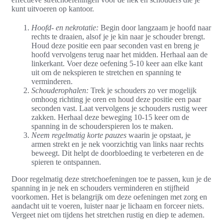
kunt uitvoeren op kantoor.
Hoofd- en nekrotatie:
Begin door langzaam je hoofd naar
rechts te draaien, alsof je je kin naar je schouder brengt.
Houd deze positie een paar seconden vast en breng je
hoofd vervolgens terug naar het midden. Herhaal aan de
linkerkant. Voer deze oefening 5-10 keer aan elke kant
uit om de nekspieren te stretchen en spanning te
verminderen.
Schouderophalen:
Trek je schouders zo ver mogelijk
omhoog richting je oren en houd deze positie een paar
seconden vast. Laat vervolgens je schouders rustig weer
zakken. Herhaal deze beweging 10-15 keer om de
spanning in de schouderspieren los te maken.
Neem regelmatig korte pauzes
waarin je opstaat, je
armen strekt en je nek voorzichtig van links naar rechts
beweegt. Dit helpt de doorbloeding te verbeteren en de
spieren te ontspannen.
Door regelmatig deze stretchoefeningen toe te passen, kun je de
spanning in je nek en schouders verminderen en stijfheid
voorkomen. Het is belangrijk om deze oefeningen met zorg en
aandacht uit te voeren, luister naar je lichaam en forceer niets.
Vergeet niet om tijdens het stretchen rustig en diep te ademen.