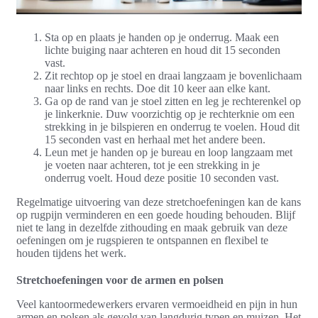
Sta op en plaats je handen op je onderrug. Maak een
lichte buiging naar achteren en houd dit 15 seconden
vast.
Zit rechtop op je stoel en draai langzaam je bovenlichaam
naar links en rechts. Doe dit 10 keer aan elke kant.
Ga op de rand van je stoel zitten en leg je rechterenkel op
je linkerknie. Duw voorzichtig op je rechterknie om een
strekking in je bilspieren en onderrug te voelen. Houd dit
15 seconden vast en herhaal met het andere been.
Leun met je handen op je bureau en loop langzaam met
je voeten naar achteren, tot je een strekking in je
onderrug voelt. Houd deze positie 10 seconden vast.
Regelmatige uitvoering van deze stretchoefeningen kan de kans
op rugpijn verminderen en een goede houding behouden. Blijf
niet te lang in dezelfde zithouding en maak gebruik van deze
oefeningen om je rugspieren te ontspannen en flexibel te
houden tijdens het werk.
Stretchoefeningen voor de armen en polsen
Veel kantoormedewerkers ervaren vermoeidheid en pijn in hun
armen en polsen als gevolg van langdurig typen en muizen. Het