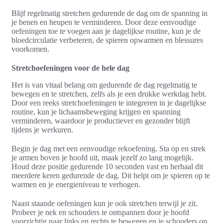
Blijf regelmatig stretchen gedurende de dag om de spanning in
je benen en heupen te verminderen. Door deze eenvoudige
oefeningen toe te voegen aan je dagelijkse routine, kun je de
bloedcirculatie verbeteren, de spieren opwarmen en blessures
voorkomen.
Stretchoefeningen voor de hele dag
Het is van vitaal belang om gedurende de dag regelmatig te
bewegen en te stretchen, zelfs als je een drukke werkdag hebt.
Door een reeks stretchoefeningen te integreren in je dagelijkse
routine, kun je lichaamsbeweging krijgen en spanning
verminderen, waardoor je productiever en gezonder blijft
tijdens je werkuren.
Begin je dag met een eenvoudige rekoefening. Sta op en strek
je armen boven je hoofd uit, maak jezelf zo lang mogelijk.
Houd deze positie gedurende 10 seconden vast en herhaal dit
meerdere keren gedurende de dag. Dit helpt om je spieren op te
warmen en je energieniveau te verhogen.
Naast staande oefeningen kun je ook stretchen terwijl je zit.
Probeer je nek en schouders te ontspannen door je hoofd
voorzichtig naar links en rechts te bewegen en je schouders op