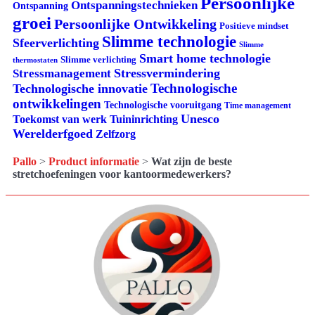
Persoonlijke
Ontspanningstechnieken
Ontspanning
groei
Persoonlijke Ontwikkeling
Positieve mindset
Slimme technologie
Sfeerverlichting
Slimme
Smart home technologie
Slimme verlichting
thermostaten
Stressvermindering
Stressmanagement
Technologische
Technologische innovatie
ontwikkelingen
Technologische vooruitgang
Time management
Unesco
Tuininrichting
Toekomst van werk
Werelderfgoed
Zelfzorg
Pallo
>
Product informatie
>
Wat zijn de beste
stretchoefeningen voor kantoormedewerkers?