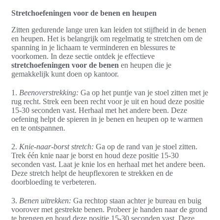
Stretchoefeningen voor de benen en heupen
Zitten gedurende lange uren kan leiden tot stijfheid in de benen
en heupen. Het is belangrijk om regelmatig te stretchen om de
spanning in je lichaam te verminderen en blessures te
voorkomen. In deze sectie ontdek je effectieve
stretchoefeningen voor de benen
en heupen die je
gemakkelijk kunt doen op kantoor.
1.
Beenoverstrekking:
Ga op het puntje van je stoel zitten met je
rug recht. Strek een been recht voor je uit en houd deze positie
15-30 seconden vast. Herhaal met het andere been. Deze
oefening helpt de spieren in je benen en heupen op te warmen
en te ontspannen.
2.
Knie-naar-borst stretch:
Ga op de rand van je stoel zitten.
Trek één knie naar je borst en houd deze positie 15-30
seconden vast. Laat je knie los en herhaal met het andere been.
Deze stretch helpt de heupflexoren te strekken en de
doorbloeding te verbeteren.
3.
Benen uitrekken:
Ga rechtop staan achter je bureau en buig
voorover met gestrekte benen. Probeer je handen naar de grond
te brengen en houd deze positie 15-30 seconden vast. Deze