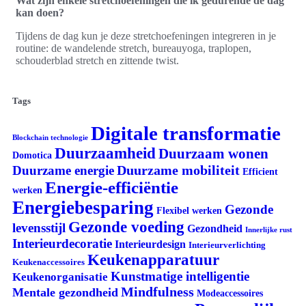
Wat zijn enkele stretchoefeningen die ik gedurende de dag
kan doen?
Tijdens de dag kun je deze stretchoefeningen integreren in je
routine: de wandelende stretch, bureauyoga, traplopen,
schouderblad stretch en zittende twist.
Tags
Digitale transformatie
Blockchain technologie
Duurzaamheid
Duurzaam wonen
Domotica
Duurzame mobiliteit
Duurzame energie
Efficient
Energie-efficiëntie
werken
Energiebesparing
Gezonde
Flexibel werken
Gezonde voeding
levensstijl
Gezondheid
Innerlijke rust
Interieurdecoratie
Interieurdesign
Interieurverlichting
Keukenapparatuur
Keukenaccessoires
Kunstmatige intelligentie
Keukenorganisatie
Mindfulness
Mentale gezondheid
Modeaccessoires