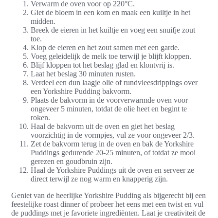
Verwarm de oven voor op 220°C.
Giet de bloem in een kom en maak een kuiltje in het
midden.
Breek de eieren in het kuiltje en voeg een snuifje zout
toe.
Klop de eieren en het zout samen met een garde.
Voeg geleidelijk de melk toe terwijl je blijft kloppen.
Blijf kloppen tot het beslag glad en klontvrij is.
Laat het beslag 30 minuten rusten.
Verdeel een dun laagje olie of rundvleesdrippings over
een Yorkshire Pudding bakvorm.
Plaats de bakvorm in de voorverwarmde oven voor
ongeveer 5 minuten, totdat de olie heet en begint te
roken.
Haal de bakvorm uit de oven en giet het beslag
voorzichtig in de vormpjes, vul ze voor ongeveer 2/3.
Zet de bakvorm terug in de oven en bak de Yorkshire
Puddings gedurende 20-25 minuten, of totdat ze mooi
gerezen en goudbruin zijn.
Haal de Yorkshire Puddings uit de oven en serveer ze
direct terwijl ze nog warm en knapperig zijn.
Geniet van de heerlijke Yorkshire Pudding als bijgerecht bij een
feestelijke roast dinner of probeer het eens met een twist en vul
de puddings met je favoriete ingrediënten. Laat je creativiteit de