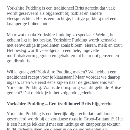
Yorkshire Pudding is een traditioneel Brits gerecht dat vaak
wordt geserveerd als bijgerecht bij rosbief en andere
vleesgerechten. Het is een luchtige, hartige pudding met een
knapperige buitenkant.
Maar wat maakt Yorkshire Pudding zo speciaal? Welnu, het
geheim ligt in het beslag. Yorkshire Pudding wordt gemaakt
met eenvoudige ingrediënten zoals bloem, eieren, melk en zout.
Het beslag wordt vervolgens in een hete, ingevette
muffinbakvorm gegoten en gebakken tot het mooi gerezen en
goudbruin is.
Wil je graag zelf Yorkshire Pudding maken? We hebben een
traditioneel recept voor je klaarstaan! Maar voordat we daarop
ingaan, laten we eerst eens kijken naar de geschiedenis van
Yorkshire Pudding. Wat is de oorsprong van dit geliefde Britse
gerecht? Dat ontdek je in het volgende gedeelte.
Yorkshire Pudding – Een traditioneel Brits bijgerecht
Yorkshire Pudding is een heerlijk bijgerecht dat traditioneel
geserveerd wordt bij de zondagse roast in Groot-Brittannië. Het
is een hartige lekkernij met een luchtige en knapperige textuur.
In dit gedeelte gaan we dieper in op de ingrediënten en