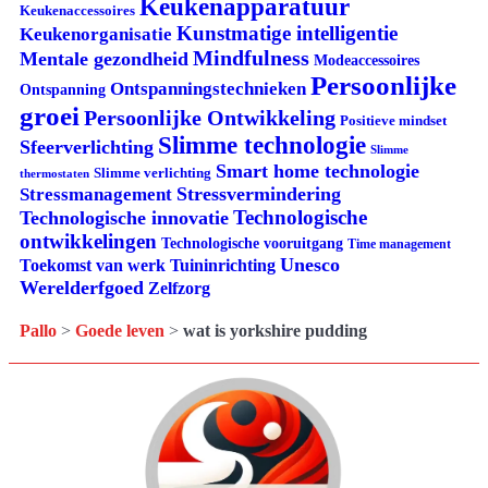
Keukenapparatuur
Keukenaccessoires
Kunstmatige intelligentie
Keukenorganisatie
Mindfulness
Mentale gezondheid
Modeaccessoires
Persoonlijke
Ontspanningstechnieken
Ontspanning
groei
Persoonlijke Ontwikkeling
Positieve mindset
Slimme technologie
Sfeerverlichting
Slimme
Smart home technologie
Slimme verlichting
thermostaten
Stressvermindering
Stressmanagement
Technologische
Technologische innovatie
ontwikkelingen
Technologische vooruitgang
Time management
Unesco
Tuininrichting
Toekomst van werk
Werelderfgoed
Zelfzorg
Pallo
>
Goede leven
>
wat is yorkshire pudding