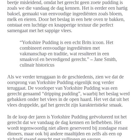
beetje misleidend, omdat het gerecht geen zoete pudding is
zoals we die vandaag de dag kennen. Het is eerder een hartig
baksel, gemaakt van eenvoudige ingrediënten zoals bloem,
melk en eieren. Door het beslag in een hete oven te bakken,
ontstaat een luchtige en knapperige textuur die perfect
samengaat met het sappige vlees.
“Yorkshire Pudding is een echt Brits icoon. Het
combineert eenvoudige ingrediënten met
vakmanschap en traditie, wat resulteert in een
smaakvol en bevredigend gerecht.”
–
Jane Smith,
culinair historicus
Als we verder teruggaan in de geschiedenis, zien we dat de
oorsprong van Yorkshire Pudding eigenlijk nog verder
teruggaat. De voorloper van Yorkshire Pudding was een
gerecht genaamd “dripping pudding”, waarbij het beslag werd
gebakken onder het vlees in de open haard. Het vet dat uit het
vlees druppelde, gaf het gerecht zijn karakteristieke smaak.
In de loop der jaren is Yorkshire Pudding geëvolueerd tot het
gerecht dat we vandaag de dag kennen en liefhebben. Het
wordt tegenwoordig niet alleen geserveerd bij zondagse roast
dinners, maar ook bij andere maaltijden en zelfs als een op
zichzelf staand gerecht met vullingen en sauzen.