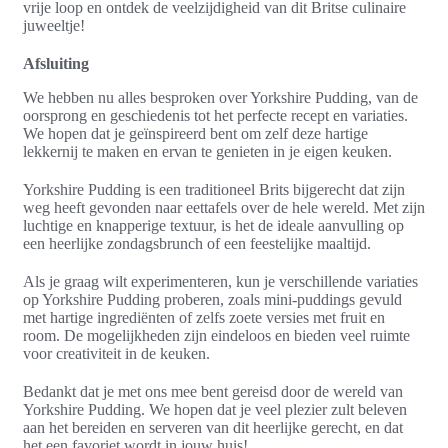
vrije loop en ontdek de veelzijdigheid van dit Britse culinaire
juweeltje!
Afsluiting
We hebben nu alles besproken over Yorkshire Pudding, van de
oorsprong en geschiedenis tot het perfecte recept en variaties.
We hopen dat je geïnspireerd bent om zelf deze hartige
lekkernij te maken en ervan te genieten in je eigen keuken.
Yorkshire Pudding is een traditioneel Brits bijgerecht dat zijn
weg heeft gevonden naar eettafels over de hele wereld. Met zijn
luchtige en knapperige textuur, is het de ideale aanvulling op
een heerlijke zondagsbrunch of een feestelijke maaltijd.
Als je graag wilt experimenteren, kun je verschillende variaties
op Yorkshire Pudding proberen, zoals mini-puddings gevuld
met hartige ingrediënten of zelfs zoete versies met fruit en
room. De mogelijkheden zijn eindeloos en bieden veel ruimte
voor creativiteit in de keuken.
Bedankt dat je met ons mee bent gereisd door de wereld van
Yorkshire Pudding. We hopen dat je veel plezier zult beleven
aan het bereiden en serveren van dit heerlijke gerecht, en dat
het een favoriet wordt in jouw huis!