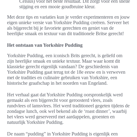
Celsius) voor het beste resultaat. Dit zorgt voor een snelle
stijging en een mooie goudbruine kleur.
Met deze tips en variaties kun je verder experimenteren en jouw
eigen unieke versie van Yorkshire Pudding creëren. Serveer het
als bijgerecht bij je favoriete gerechten en geniet van de
heerlijke smaak en textuur van dit traditionele Britse gerecht!
Het ontstaan van Yorkshire Pudding
Yorkshire Pudding, een iconisch Brits gerecht, is geliefd om
zijn heerlijke smaak en unieke textuur. Maar waar komt dit
klassieke gerecht eigenlijk vandaan? De geschiedenis van
Yorkshire Pudding gaat terug tot de 18e eeuw en is verweven
met de tradities en culinaire gebruiken van Yorkshire, een
historische graafschap in het noorden van Engeland.
Het verhaal gaat dat Yorkshire Pudding oorspronkelijk werd
gemaakt als een bijgerecht voor geroosterd vlees, zoals
rundvlees of lamsvlees. Het werd traditioneel gegeten tijdens de
zondagse lunch, ook wel bekend als de ‘roast dinner’, waarbij
het vlees werd geserveerd met aardappelen, groenten en
natuurlijk Yorkshire Pudding.
De naam “pudding” in Yorkshire Pudding is eigenlijk een