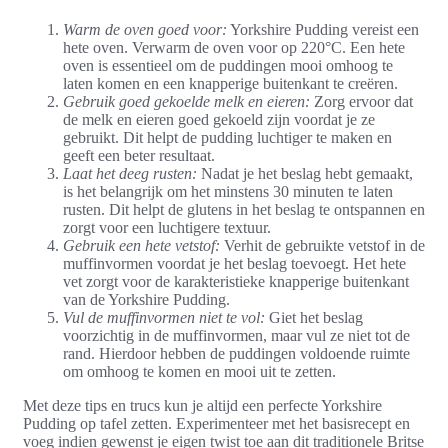
Warm de oven goed voor:
Yorkshire Pudding vereist een
hete oven. Verwarm de oven voor op 220°C. Een hete
oven is essentieel om de puddingen mooi omhoog te
laten komen en een knapperige buitenkant te creëren.
Gebruik goed gekoelde melk en eieren:
Zorg ervoor dat
de melk en eieren goed gekoeld zijn voordat je ze
gebruikt. Dit helpt de pudding luchtiger te maken en
geeft een beter resultaat.
Laat het deeg rusten:
Nadat je het beslag hebt gemaakt,
is het belangrijk om het minstens 30 minuten te laten
rusten. Dit helpt de glutens in het beslag te ontspannen en
zorgt voor een luchtigere textuur.
Gebruik een hete vetstof:
Verhit de gebruikte vetstof in de
muffinvormen voordat je het beslag toevoegt. Het hete
vet zorgt voor de karakteristieke knapperige buitenkant
van de Yorkshire Pudding.
Vul de muffinvormen niet te vol:
Giet het beslag
voorzichtig in de muffinvormen, maar vul ze niet tot de
rand. Hierdoor hebben de puddingen voldoende ruimte
om omhoog te komen en mooi uit te zetten.
Met deze tips en trucs kun je altijd een perfecte Yorkshire
Pudding op tafel zetten. Experimenteer met het basisrecept en
voeg indien gewenst je eigen twist toe aan dit traditionele Britse