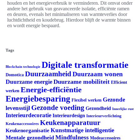
houden en het energieverbruik te verminderen. Dit omvat onder
andere het gebruik van geavanceerde isolatie, efficiënte ramen
en deuren, evenals het minimaliseren van warmteverlies door
luchtdichtheid en koudebrug. Hierdoor blijft de warmte binnen
en wordt energie bespaard.
Tags
Digitale transformatie
Blockchain technologie
Duurzaamheid
Duurzaam wonen
Domotica
Duurzame mobiliteit
Duurzame energie
Efficient
Energie-efficiëntie
werken
Energiebesparing
Gezonde
Flexibel werken
Gezonde voeding
levensstijl
Gezondheid
Innerlijke rust
Interieurdecoratie
Interieurdesign
Interieurverlichting
Keukenapparatuur
Keukenaccessoires
Kunstmatige intelligentie
Keukenorganisatie
Mindfulness
Mentale gezondheid
Modeaccessoires