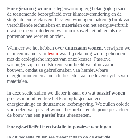
Energiezuinig wonen
is tegenwoordig erg belangrijk, gezien
de toenemende bezorgdheid over klimaatverandering en de
stijgende energiekosten. Passieve woningen maken gebruik van
verschillende technieken en materialen om het energieverbruik
drastisch te verminderen, waardoor zowel het milieu als de
portemonnee worden ontzien.
Wanneer we het hebben over
duurzaam wonen
, verwijzen we
naar een manier van
leven
waarbij rekening wordt gehouden
met de ecologische impact van onze keuzes. Passieve
woningen zijn een uitstekend voorbeeld van duurzaam
bouwen, omdat ze gebruikmaken van hernieuwbare
energiebronnen en aandacht besteden aan de levenscyclus van
materialen.
In deze sectie zullen we dieper ingaan op wat
passief wonen
precies inhoudt en hoe het kan bijdragen aan een
energiezuinige en duurzamere leefomgeving. We zullen ook de
voordelen van passief wonen bespreken en de principes achter
de bouw van een
passief huis
uiteenzetten.
Energie-efficiëntie en isolatie in passieve woningen
In dit gedeelte zullen we dieper ingaan op de
energie-