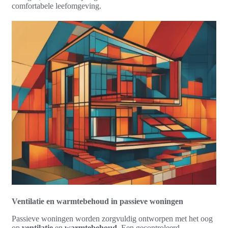
comfortabele leefomgeving.
Ventilatie en warmtebehoud in passieve woningen
Passieve woningen worden zorgvuldig ontworpen met het oog
op
ventilatie
en
warmtebehoud
. Een gecontroleerd