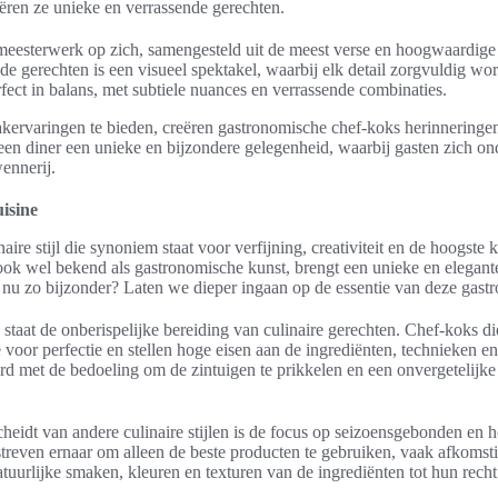
ëren ze unieke en verrassende gerechten.
 meesterwerk op zich, samengesteld uit de meest verse en hoogwaardige 
de gerechten is een visueel spektakel, waarbij elk detail zorgvuldig w
fect in balans, met subtiele nuances en verrassende combinaties.
ervaringen te bieden, creëren gastronomische chef-koks herinneringe
n diner een unieke en bijzondere gelegenheid, waarbij gasten zich o
ennerij.
uisine
naire stijl die synoniem staat voor verfijning, creativiteit en de hoogste 
ok wel bekend als gastronomische kunst, brengt een unieke en elegan
nu zo bijzonder? Laten we dieper ingaan op de essentie van deze gast
staat de onberispelijke bereiding van culinaire gerechten. Chef-koks d
 voor perfectie en stellen hoge eisen aan de ingrediënten, technieken en
rd met de bedoeling om de zintuigen te prikkelen en een onvergetelijke
cheidt van andere culinaire stijlen is de focus op seizoensgebonden en
treven ernaar om alleen de beste producten te gebruiken, vaak afkomsti
uurlijke smaken, kleuren en texturen van de ingrediënten tot hun recht