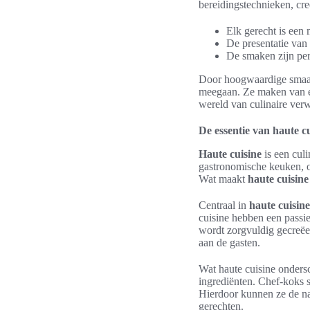
bereidingstechnieken, cre
Elk gerecht is een
De presentatie van 
De smaken zijn per
Door hoogwaardige smaak
meegaan. Ze maken van ee
wereld van culinaire verw
De essentie van haute c
Haute cuisine
is een culi
gastronomische keuken, o
Wat maakt
haute cuisine
Centraal in
haute cuisine
cuisine hebben een passie
wordt zorgvuldig gecreëe
aan de gasten.
Wat haute cuisine onders
ingrediënten. Chef-koks s
Hierdoor kunnen ze de nat
gerechten.