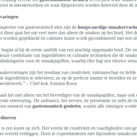
zet in meesterwerken en waar fijnproevers worden betoverd door de m
varingen
 aspecten van gastronomisch eten zijn de
hoogwaardige smaakervari
 diner gaat het om veel meer dan alleen de smaken op het bord. Het dr
en worden geprikkeld en culinaire kunst wordt gecombineerd met een sf
n
begint al bij de eerste aanblik van een prachtig opgemaakt bord. De 
uze combinatie van ingrediënten en culinaire technieken die de smake
ntdekkingsreis voor de smaakpapillen, waarbij elke hap een nieuwe sens
ervaringen zijn het resultaat van creativiteit, vakmanschap en liefde 
te ingrediënten te selecteren, ze op de perfecte manier te bereiden en ze
meesterwerk.” – Chef-kok Antonia Rossi
aait het niet alleen om het bevredigen van de smaakpapillen, maar ook
ende eetervaring. De ambiance, het servies, de presentatie en zelfs de 
s een moment van
gastronomisch genieten
, waarin alle zintuigen word
 dineren
n
is een kunst op zich. Het vereist de creativiteit en vaardigheden van g
ire wereld verleggen. Door te experimenteren met bijzondere smaakcom