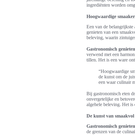
ingrediënten worden omge
Hoogwaardige smaaker
Een van de belangrijkste
genieten van een smaakvol
beleving, waarin zintuig
Gastronomisch geniete
verwend met een harmonie
tillen. Het is een ware o
“Hoogwaardige smaak
de kunst om de juis
een waar culinair 
Bij gastronomisch eten dr
onvergetelijke en betover
algehele beleving. Het i
De kunst van smaakvol
Gastronomisch geniete
de grenzen van de culina