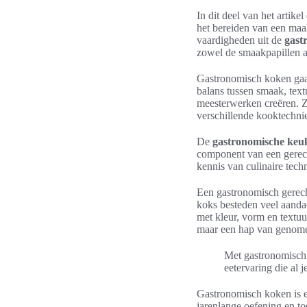
In dit deel van het artik
het bereiden van een maal
vaardigheden uit de
gast
zowel de smaakpapillen a
Gastronomisch koken gaat
balans tussen smaak, text
meesterwerken creëren. Z
verschillende kooktechnie
De
gastronomische keu
component van een gerecht
kennis van culinaire tec
Een gastronomisch gerecht
koks besteden veel aandac
met kleur, vorm en textuu
maar een hap van genome
Met gastronomisch 
eetervaring die al j
Gastronomisch koken is 
jarenlange oefening en t