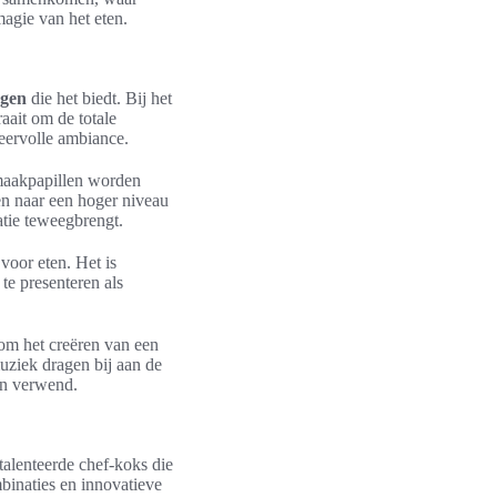
agie van het eten.
ngen
die het biedt. Bij het
aait om de totale
eervolle ambiance.
smaakpapillen worden
n naar een hoger niveau
atie teweegbrengt.
voor eten. Het is
 te presenteren als
 om het creëren van een
muziek dragen bij aan de
en verwend.
etalenteerde chef-koks die
binaties en innovatieve