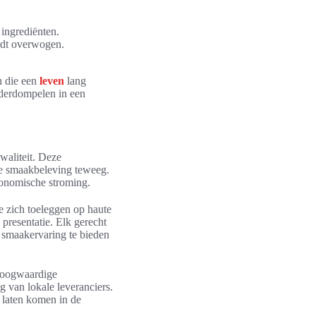
ingrediënten.
ordt overwogen.
n die een
leven
lang
nderdompelen in een
kwaliteit. Deze
te smaakbeleving teweeg.
ronomische stroming.
ie zich toeleggen op haute
 presentatie. Elk gerecht
 smaakervaring te bieden
 hoogwaardige
g van lokale leveranciers.
 laten komen in de