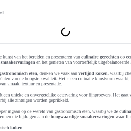
el
e kunst van het bereiden en presenteren van
culinaire gerechten
op een
 smaakervaringen
en het genieten van voortreffelijk uitgebalanceerde
gastronomisch eten
, denken we vaak aan
verfijnd koken
, waarbij ch
ënten van de hoogste kwaliteit. Het is een culinaire kunstvorm waarbij 
an smaak, textuur en presentatie.
t een unieke en onvergetelijke eetervaring voor fijnproevers. Het gaat v
arbij alle zintuigen worden geprikkeld.
dieper ingaan op de wereld van gastronomisch eten, waarbij we de
culin
kennen die bijdragen aan de
hoogwaardige smaakervaringen
waar fij
misch koken