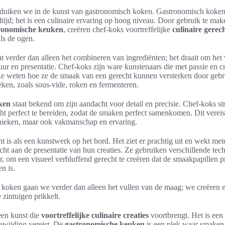
el duiken we in de kunst van gastronomisch koken. Gastronomisch koken
tijd; het is een culinaire ervaring op hoog niveau. Door gebruik te ma
ronomische keuken
, creëren chef-koks voortreffelijke
culinaire gerec
ls de ogen.
 verder dan alleen het combineren van ingrediënten; het draait om het 
uur en presentatie. Chef-koks zijn ware kunstenaars die met passie en cr
e weten hoe ze de smaak van een gerecht kunnen versterken door gebr
ken, zoals sous-vide, roken en fermenteren.
ken
staat bekend om zijn aandacht voor detail en precisie. Chef-koks s
 perfect te bereiden, zodat de smaken perfect samenkomen. Dit vereist 
hnieken, maar ook vakmanschap en ervaring.
 is als een kunstwerk op het bord. Het ziet er prachtig uit en wekt met
ht aan de presentatie van hun creaties. Ze gebruiken verschillende tech
r, om een visueel verbluffend gerecht te creëren dat de smaakpapillen pr
n is.
koken gaan we verder dan alleen het vullen van de maag; we creëren e
e zintuigen prikkelt.
een kunst die
voortreffelijke culinaire creaties
voortbrengt. Het is ee
oewijding vereist. De
gastronomische keuken
is een plek waar smake