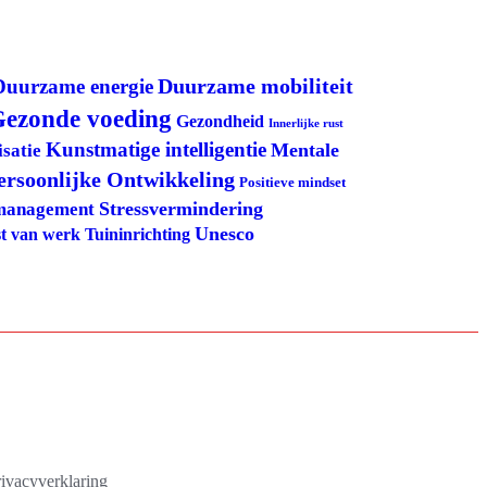
Duurzame mobiliteit
Duurzame energie
ezonde voeding
Gezondheid
Innerlijke rust
Kunstmatige intelligentie
Mentale
satie
ersoonlijke Ontwikkeling
Positieve mindset
Stressvermindering
management
Unesco
Tuininrichting
t van werk
ivacyverklaring