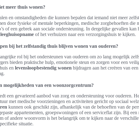
et meer thuis wonen?
gnalen en omstandigheden die kunnen bepalen dat iemand niet meer zelfs
en door fysieke of mentale beperkingen, medische zorgbehoeften die 
o’s of een gebrek aan sociale ondersteuning. In dergelijke gevallen kan 
pleeghuisopname
of het verhuizen naar een verzorgingshuis te kijken.
en bij het zelfstandig thuis blijven wonen van ouderen?
angrijke rol bij het ondersteunen van ouderen om zo lang mogelijk zelf
gers bieden praktische hulp, emotionele steun en zorgen voor een veil
huis en
levensloopbestendig wonen
bijdragen aan het creëren van een
ng.
 en mogelijkheden van een woonzorgcentrum?
t een gevarieerd aanbod van zorg en ondersteuning voor ouderen. He
ctuur met medische voorzieningen en activiteiten gericht op sociaal wel
ren
kunnen ook geschikt zijn, afhankelijk van de behoeften van de 
epaste appartementen, groepswoningen of een serviceflat zijn. Bij een
 of andere woonvorm is het belangrijk om te kijken naar de verschill
pecifieke situatie.