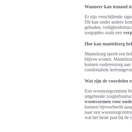
Wanneer kan iemand ni
Er zijn verschillende si
Dit kan onder andere kom
geboden, veiligheidsrisic
zorgopties zoals een
ver
Hoe kan mantelzorg help
Mantelzorg speelt een bel
blijven wonen. Mantelzor
kunnen ouderenzorg aan 
comfortabele leefomgevi
Wat zijn de voordelen
Een woonzorgcentrum bied
uitgebreide zorginfrastru
woonvormen voor oude
kunnen bijvoorbeeld aang
naar een woonzorgcentrum
wat het beste past bij de s