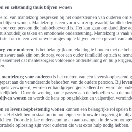
 en zelfstandig thuis blijven wonen
 de rol van mantelzorg bespreken bij het ondersteunen van ouderen om z
en blijven wonen. Mantelzorg is een vorm van zorg waarbij familieleden
voor een persoon die hulpbehoevend is. Het kan gaan om dagelijkse act
 huishoudelijke taken en emotionele ondersteuning. Mantelzorg is vaak
at stelt om in een vertrouwde omgeving te blijven en een gevoel van au
org voor ouderen
, is het belangrijk om rekening te houden met de beh
n zware taak zijn om de zorg voor een ouder familielid op zich te neme
 essentieel dat mantelzorgers voldoende ondersteuning en hulp krijgen,
en.
n
mantelzorg voor ouderen
is het creëren van een levensloopbestendi
epast aan de veranderende behoeften van de oudere persoon. Bij
leve
pels verwijderd, worden er handgrepen geïnstalleerd en wordt de bad
nkelijkheid. Door de woning aan te passen aan de behoeften van de oud
 blijven wonen
en wordt de kans op ongelukken en valpartijen vermind
en
en
levensloopbestendig wonen
kunnen een belangrijke rol spelen b
en. Het stelt hen in staat om in hun eigen vertrouwde omgeving te blij
zichten. Door de juiste ondersteuning en aanpassingen in de woonomg
ortabele oplossing zijn voor ouderen die wat extra hulp nodig hebben.