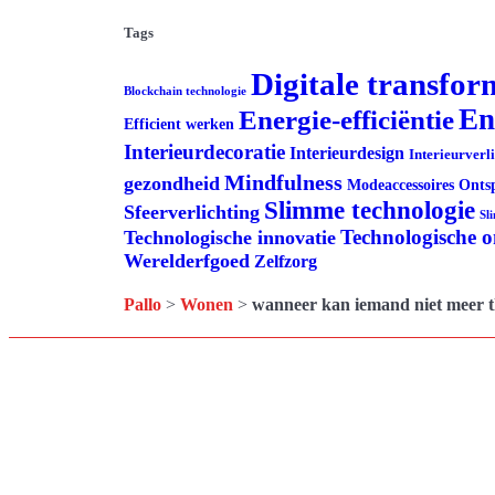
Tags
Digitale transfor
Blockchain technologie
En
Energie-efficiëntie
Efficient werken
Interieurdecoratie
Interieurdesign
Interieurverl
Mindfulness
gezondheid
Modeaccessoires
Onts
Slimme technologie
Sfeerverlichting
Sl
Technologische 
Technologische innovatie
Werelderfgoed
Zelfzorg
Pallo
>
Wonen
>
wanneer kan iemand niet meer 