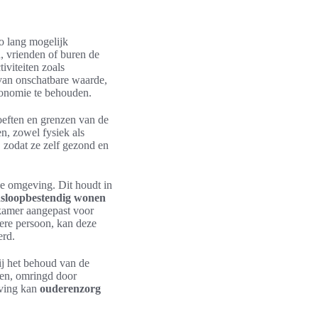
o lang mogelijk
, vrienden of buren de
iviteiten zoals
 van onschatbare waarde,
tonomie te behouden.
oeften en grenzen van de
n, zowel fysiek als
 zodat ze zelf gezond en
ge omgeving. Dit houdt in
nsloopbestendig wonen
kamer aangepast voor
ere persoon, kan deze
erd.
ij het behoud van de
ven, omringd door
eving kan
ouderenzorg