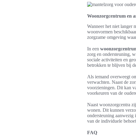
Woonzorgcentrum en a
Wanneer het niet langer m
woonvormen beschikbaar.
zorgzame omgeving waar 
In een
woonzorgcentru
zorg en ondersteuning, w
sociale activiteiten en 
betrokken te blijven bij 
Als iemand overweegt om 
verwachten. Naast de zor
voorzieningen. Dit kan va
voorkeuren van de ouder
Naast woonzorgcentra zij
wonen. Dit kunnen verzor
ondersteuning aanwezig i
van de individuele behoe
FAQ