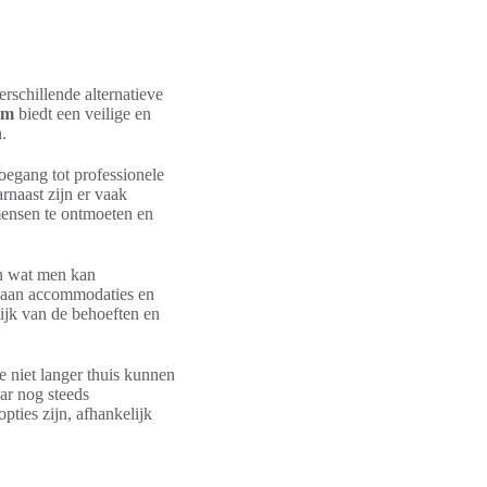
erschillende alternatieve
um
biedt een veilige en
.
oegang tot professionele
rnaast zijn er vaak
mensen te ontmoeten en
en wat men kan
e aan accommodaties en
ijk van de behoeften en
 niet langer thuis kunnen
ar nog steeds
ties zijn, afhankelijk