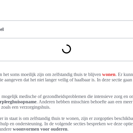
el
het soms moeilijk zijn om zelfstandig thuis te blijven
wonen
. Er kunn
e aangeven dat het niet langer veilig of haalbaar is. In deze sectie gaa
ogelijk medische of gezondheidsproblemen die intensieve zorg en on
rpleeghuisopname
. Anderen hebben misschien behoefte aan een meer
zoals een verzorgingshuis.
r in staat is om zelfstandig thuis te wonen, zijn er zorgopties beschikb
hulp en ondersteuning. In de volgende secties bespreken we deze opties
 andere
woonvormen voor ouderen
.