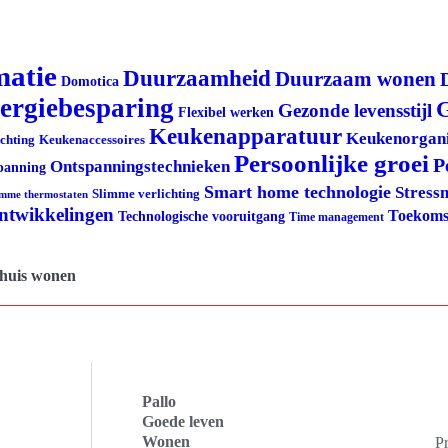
matie
Duurzaamheid
Duurzaam wonen
Domotica
ergiebesparing
G
Gezonde levensstijl
Flexibel werken
Keukenapparatuur
Keukenorgani
ichting
Keukenaccessoires
Persoonlijke groei
P
Ontspanningstechnieken
panning
Smart home technologie
Stress
Slimme verlichting
imme thermostaten
ontwikkelingen
Toekoms
Technologische vooruitgang
Time management
thuis wonen
Pallo
Goede leven
Wonen
Pr