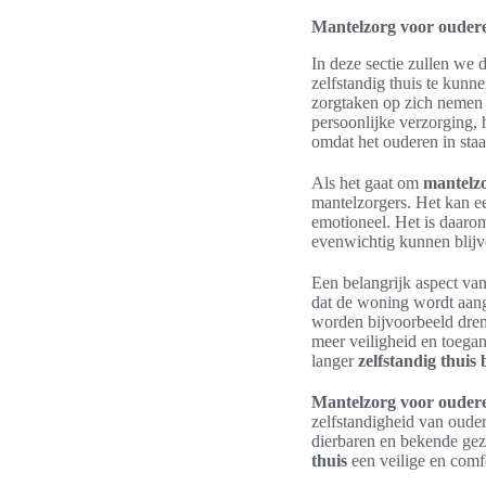
Mantelzorg voor ouderen
In deze sectie zullen we
zelfstandig thuis te kunn
zorgtaken op zich nemen 
persoonlijke verzorging,
omdat het ouderen in sta
Als het gaat om
mantelz
mantelzorgers. Het kan ee
emotioneel. Het is daarom
evenwichtig kunnen blijv
Een belangrijk aspect va
dat de woning wordt aang
worden bijvoorbeeld drem
meer veiligheid en toega
langer
zelfstandig thuis
Mantelzorg voor ouder
zelfstandigheid van ouder
dierbaren en bekende ge
thuis
een veilige en comf