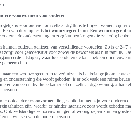
ndere woonvormen voor ouderen
ogelijk is voor ouderen om zelfstandig thuis te blijven wonen, zijn er v
 Een van deze opties is het
woonzorgcentrum
. Een
woonzorgcentr
ouderen de ondersteuning en zorg kunnen krijgen die ze nodig hebben
m
kunnen ouderen genieten van verschillende voordelen. Zo is er 24/7 t
at zorgt voor gemoedsrust voor zowel de bewoners als hun familie. Daa
georganiseerde uitstapjes, waardoor ouderen de kans hebben om nieuwe 
de gemeenschap.
naar een woonzorgcentrum te verhuizen, is het belangrijk om te wet
g en ondersteuning die wordt geboden, is er ook vaak een ruime keuz
riëren van een individuele kamer tot een zelfstandige woning, afhankel
e persoon.
n er ook andere woonvormen die geschikt kunnen zijn voor ouderen die
gingshuizen zijn, waarbij er minder intensieve zorg wordt geboden ma
s. Ook zelfstandige seniorenwoningen of woongroepen kunnen goede op
ften en wensen van de oudere persoon.