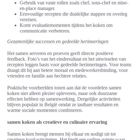
Gebruik van vaste rollen zoals chef, sous-chef en mise-
en-place manager.
Eenvoudige recepten die duidelijke stappen en overleg
vereisen.
Korte evaluatiemomenten tijdens het koken om
communicatie verbeteren.
Gezamenlijke successen en gedeelde herinneringen
Het samen serveren en proeven geeft directe positieve
feedback. Foto’s van het eindresultaat en het uitwisselen van
recepten leggen basis voor gedeelde herinneringen. Voor teams
draagt dit bij aan betere moraal en medewerkersbinding, voor
vrienden en familie aan hechtere relaties.
Praktische voorbeelden tonen aan dat de voordelen samen
koken niet alleen plezier opleveren, maar ook duurzame
effecten hebben op samenwerking. Dergelijke activiteiten
blijven populair in België omdat ze tastbare resultaten en
warme sociale momenten combineren.
samen koken als creatieve en culinaire ervaring
Samen koken brengt mensen bij elkaar en nodigt uit tot
creatieve kookactiviteiten. Het biedt een veilige ruimte waar