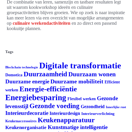
De combinatie van leren, samenzijn en tastbare resultaten legt
uit waarom kookworkshop ideeën en culinaire
groepsactiviteiten blijven groeien. Wie op zoek is naar inspiratie
kan meer lezen via een overzicht van mogelijke arrangementen
op
culinaire weekendactiviteiten
en zo direct een passend
kookuitje plannen.
Tags
Digitale transformatie
Blockchain technologie
Duurzaamheid
Duurzaam wonen
Domotica
Duurzame mobiliteit
Duurzame energie
Efficient
Energie-efficiëntie
werken
Energiebesparing
Gezonde
Flexibel werken
Gezonde voeding
levensstijl
Gezondheid
Innerlijke rust
Interieurdecoratie
Interieurdesign
Interieurverlichting
Keukenapparatuur
Keukenaccessoires
Kunstmatige intelligentie
Keukenorganisatie