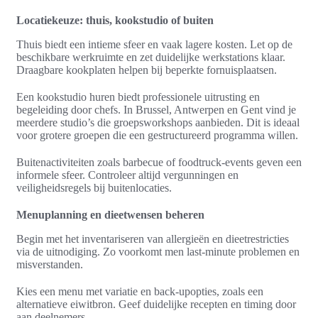
Locatiekeuze: thuis, kookstudio of buiten
Thuis biedt een intieme sfeer en vaak lagere kosten. Let op de
beschikbare werkruimte en zet duidelijke werkstations klaar.
Draagbare kookplaten helpen bij beperkte fornuisplaatsen.
Een kookstudio huren biedt professionele uitrusting en
begeleiding door chefs. In Brussel, Antwerpen en Gent vind je
meerdere studio’s die groepsworkshops aanbieden. Dit is ideaal
voor grotere groepen die een gestructureerd programma willen.
Buitenactiviteiten zoals barbecue of foodtruck-events geven een
informele sfeer. Controleer altijd vergunningen en
veiligheidsregels bij buitenlocaties.
Menuplanning en dieetwensen beheren
Begin met het inventariseren van allergieën en dieetrestricties
via de uitnodiging. Zo voorkomt men last-minute problemen en
misverstanden.
Kies een menu met variatie en back-upopties, zoals een
alternatieve eiwitbron. Geef duidelijke recepten en timing door
aan deelnemers.