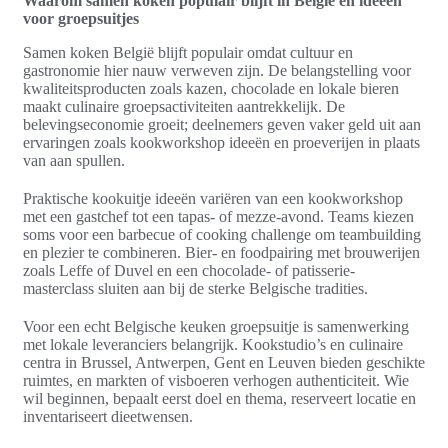
Waarom samen koken populair blijft in België en ideeën
voor groepsuitjes
Samen koken België blijft populair omdat cultuur en
gastronomie hier nauw verweven zijn. De belangstelling voor
kwaliteitsproducten zoals kazen, chocolade en lokale bieren
maakt culinaire groepsactiviteiten aantrekkelijk. De
belevingseconomie groeit; deelnemers geven vaker geld uit aan
ervaringen zoals kookworkshop ideeën en proeverijen in plaats
van aan spullen.
Praktische kookuitje ideeën variëren van een kookworkshop
met een gastchef tot een tapas- of mezze-avond. Teams kiezen
soms voor een barbecue of cooking challenge om teambuilding
en plezier te combineren. Bier- en foodpairing met brouwerijen
zoals Leffe of Duvel en een chocolade- of patisserie-
masterclass sluiten aan bij de sterke Belgische tradities.
Voor een echt Belgische keuken groepsuitje is samenwerking
met lokale leveranciers belangrijk. Kookstudio’s en culinaire
centra in Brussel, Antwerpen, Gent en Leuven bieden geschikte
ruimtes, en markten of visboeren verhogen authenticiteit. Wie
wil beginnen, bepaalt eerst doel en thema, reserveert locatie en
inventariseert dieetwensen.