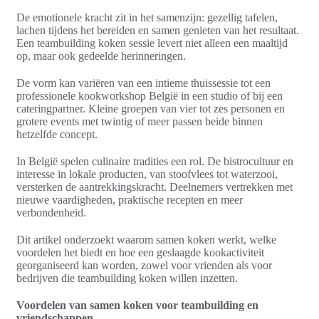
De emotionele kracht zit in het samenzijn: gezellig tafelen,
lachen tijdens het bereiden en samen genieten van het resultaat.
Een teambuilding koken sessie levert niet alleen een maaltijd
op, maar ook gedeelde herinneringen.
De vorm kan variëren van een intieme thuissessie tot een
professionele kookworkshop België in een studio of bij een
cateringpartner. Kleine groepen van vier tot zes personen en
grotere events met twintig of meer passen beide binnen
hetzelfde concept.
In België spelen culinaire tradities een rol. De bistrocultuur en
interesse in lokale producten, van stoofvlees tot waterzooi,
versterken de aantrekkingskracht. Deelnemers vertrekken met
nieuwe vaardigheden, praktische recepten en meer
verbondenheid.
Dit artikel onderzoekt waarom samen koken werkt, welke
voordelen het biedt en hoe een geslaagde kookactiviteit
georganiseerd kan worden, zowel voor vrienden als voor
bedrijven die teambuilding koken willen inzetten.
Voordelen van samen koken voor teambuilding en
vriendschappen