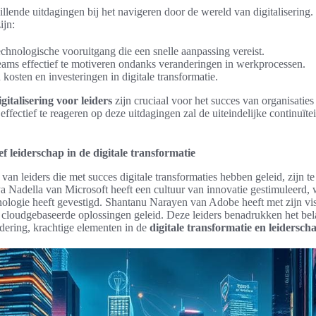
illende uitdagingen bij het navigeren door de wereld van digitalisering
ijn:
chnologische vooruitgang die een snelle aanpassing vereist.
ms effectief te motiveren ondanks veranderingen in werkprocessen.
kosten en investeringen in digitale transformatie.
gitalisering voor leiders
zijn cruciaal voor het succes van organisaties
fectief te reageren op deze uitdagingen zal de uiteindelijke continuïtei
f leiderschap in de digitale transformatie
van leiders die met succes digitale transformaties hebben geleid, zijn te
 Nadella van Microsoft heeft een cultuur van innovatie gestimuleerd, w
hnologie heeft gevestigd. Shantanu Narayen van Adobe heeft met zijn visi
r cloudgebaseerde oplossingen geleid. Deze leiders benadrukken het bel
dering, krachtige elementen in de
digitale transformatie en leidersch