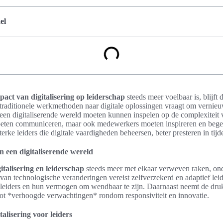
el
pact van digitalisering op leiderschap
steeds meer voelbaar is, blijft 
n traditionele werkmethoden naar digitale oplossingen vraagt om vernie
 een digitaliserende wereld moeten kunnen inspelen op de complexiteit 
f moeten communiceren, maar ook medewerkers moeten inspireren en beg
terke leiders die digitale vaardigheden beheersen, beter presteren in tij
n een digitaliserende wereld
gitalisering en leiderschap
steeds meer met elkaar verweven raken, ond
van technologische veranderingen vereist zelfverzekerd en adaptief leide
 leiders en hun vermogen om wendbaar te zijn. Daarnaast neemt de dr
t tot *verhoogde verwachtingen* rondom responsiviteit en innovatie.
alisering voor leiders