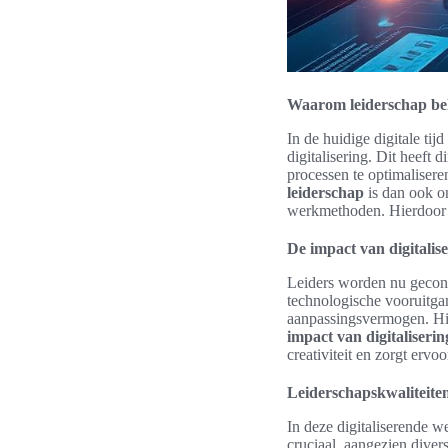
Waarom leiderschap belan
In de huidige digitale ti
digitalisering. Dit heeft 
processen te optimaliser
leiderschap
is dan ook on
werkmethoden. Hierdoor i
De impact van digitalis
Leiders worden nu geconfr
technologische vooruitgan
aanpassingsvermogen. Hie
impact van digitaliserin
creativiteit en zorgt ervo
Leiderschapskwaliteiten d
In deze digitaliserende w
cruciaal, aangezien diver