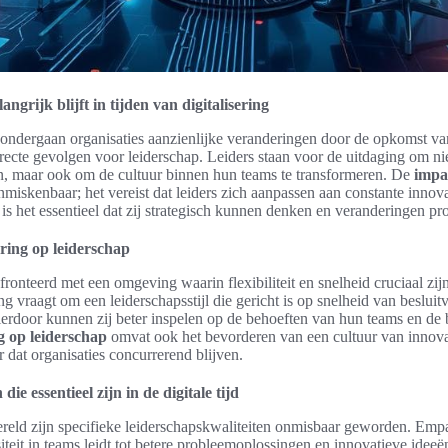
grijk blijft in tijden van digitalisering
jd ondergaan organisaties aanzienlijke veranderingen door de opkomst v
directe gevolgen voor leiderschap. Leiders staan voor de uitdaging om ni
en, maar ook om de cultuur binnen hun teams te transformeren. De
impac
miskenbaar; het vereist dat leiders zich aanpassen aan constante innov
s het essentieel dat zij strategisch kunnen denken en veranderingen pr
ering op leiderschap
onteerd met een omgeving waarin flexibiliteit en snelheid cruciaal zij
g vraagt om een leiderschapsstijl die gericht is op snelheid van beslui
rdoor kunnen zij beter inspelen op de behoeften van hun teams en de b
g op leiderschap
omvat ook het bevorderen van een cultuur van innovati
or dat organisaties concurrerend blijven.
ie essentieel zijn in de digitale tijd
ereld zijn specifieke leiderschapskwaliteiten onmisbaar geworden. Empath
siteit in teams leidt tot betere probleemoplossingen en innovatieve idee