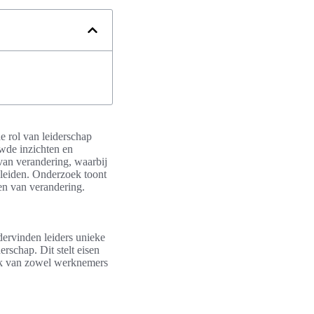
de rol van leiderschap
uwde inzichten en
van verandering, waarbij
eleiden. Onderzoek toont
den van verandering.
ervinden leiders unieke
rschap. Dit stelt eisen
uk van zowel werknemers