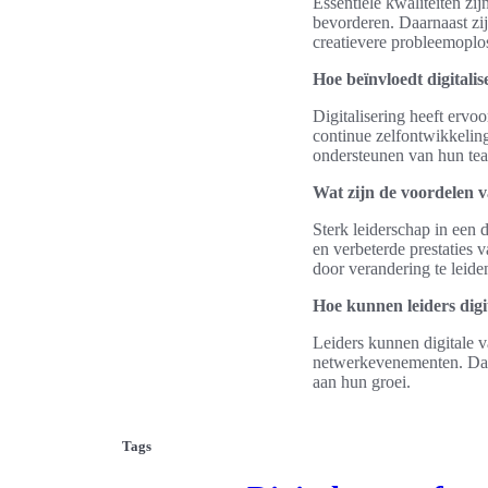
Essentiële kwaliteiten zi
bevorderen. Daarnaast zijn
creatievere probleemoplo
Hoe beïnvloedt digitalis
Digitalisering heeft ervo
continue zelfontwikkelin
ondersteunen van hun te
Wat zijn de voordelen v
Sterk leiderschap in een 
en verbeterde prestaties 
door verandering te leide
Hoe kunnen leiders dig
Leiders kunnen digitale 
netwerkevenementen. Daar
aan hun groei.
Tags