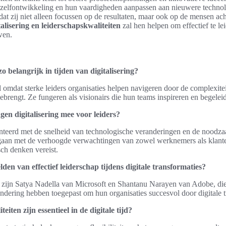
 zelfontwikkeling en hun vaardigheden aanpassen aan nieuwere technol
dat zij niet alleen focussen op de resultaten, maar ook op de mensen ach
talisering en leiderschapskwaliteiten
zal hen helpen om effectief te le
wen.
 belangrijk in tijden van digitalisering?
al omdat sterke leiders organisaties helpen navigeren door de complexite
ebrengt. Ze fungeren als visionairs die hun teams inspireren en begeleide
en digitalisering mee voor leiders?
teerd met de snelheid van technologische veranderingen en de noodza
aan met de verhoogde verwachtingen van zowel werknemers als klanten
ch denken vereist.
den van effectief leiderschap tijdens digitale transformaties?
 zijn Satya Nadella van Microsoft en Shantanu Narayen van Adobe, die
andering hebben toegepast om hun organisaties succesvol door digitale tr
iten zijn essentieel in de digitale tijd?