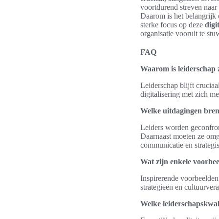
voortdurend streven naar
Daarom is het belangrijk 
sterke focus op deze
digi
organisatie vooruit te stu
FAQ
Waarom is leiderschap zo
Leiderschap blijft crucia
digitalisering met zich me
Welke uitdagingen breng
Leiders worden geconfron
Daarnaast moeten ze omg
communicatie en strategis
Wat zijn enkele voorbeel
Inspirerende voorbeelden
strategieën en cultuurver
Welke leiderschapskwalite