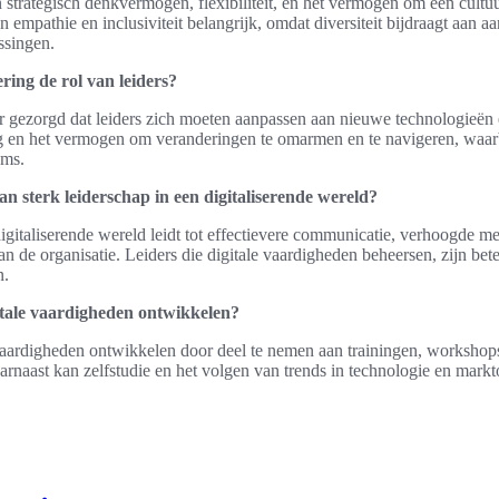
jn strategisch denkvermogen, flexibiliteit, en het vermogen om een cultu
 empathie en inclusiviteit belangrijk, omdat diversiteit bijdraagt aan aa
ssingen.
ering de rol van leiders?
or gezorgd dat leiders zich moeten aanpassen aan nieuwe technologieën 
g en het vermogen om veranderingen te omarmen en te navigeren, waarbi
ams.
an sterk leiderschap in een digitaliserende wereld?
digitaliserende wereld leidt tot effectievere communicatie, verhoogde
van de organisatie. Leiders die digitale vaardigheden beheersen, zijn be
n.
itale vaardigheden ontwikkelen?
vaardigheden ontwikkelen door deel te nemen aan trainingen, workshop
naast kan zelfstudie en het volgen van trends in technologie en mark