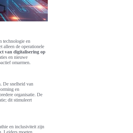
an technologie en
et alleen de operationele
t van digitalisering op
aties en nieuwe
oactief omarmen.
n. De snelheid van
tvorming en
redere organisatie. De
e; dit stimuleert
ie en inclusiviteit zijn
ën. Leiders moeten