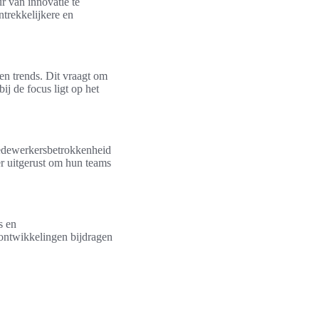
ur van innovatie te
ntrekkelijkere en
en trends. Dit vraagt om
j de focus ligt op het
 medewerkersbetrokkenheid
ter uitgerust om hun teams
s en
tontwikkelingen bijdragen