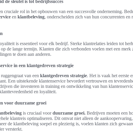
de sleutel is tot bedrijfssucces
en cruciale rol in het opbouwen van een succesvolle onderneming. Bedri
ervice
en
klantbeleving
, onderscheiden zich van hun concurrenten en 
en
liteit is essentieel voor elk bedrijf. Sterke klantrelaties leiden tot h
 op de lange termijn. Klanten die zich verbonden voelen met een merk 
lingen te doen aan anderen.
ervice in een klantgedreven strategie
 ruggengraat van een
klantgedreven strategie
. Het is vaak het eerste 
klant. Een uitstekende klantenservice bevordert vertrouwen en tevredenhe
drijven die investeren in training en ontwikkeling van hun klantenservi
klanttevredenheid en loyaliteit.
en voor duurzame groei
antbeleving
is cruciaal voor
duurzame groei.
Bedrijven moeten een ho
ehele klantreis optimaliseren. Dit omvat niet alleen de aankoopervarin
r de klantbeleving soepel en plezierig is, voelen klanten zich gewaar
er versterkt.