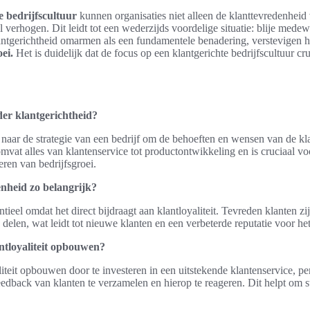
e bedrijfscultuur
kunnen organisaties niet alleen de klanttevredenheid
erhogen. Dit leidt tot een wederzijds voordelige situatie: blije medew
antgerichtheid omarmen als een fundamentele benadering, verstevigen h
ei.
Het is duidelijk dat de focus op een klantgerichte bedrijfscultuur cr
er klantgerichtheid?
 naar de strategie van een bedrijf om de behoeften en wensen van de klan
 omvat alles van klantenservice tot productontwikkeling en is cruciaal 
leren van bedrijfsgroei.
nheid zo belangrijk?
tieel omdat het direct bijdraagt aan klantloyaliteit. Tevreden klanten zi
 delen, wat leidt tot nieuwe klanten en een verbeterde reputatie voor het
ntloyaliteit opbouwen?
iteit opbouwen door te investeren in een uitstekende klantenservice, per
eedback van klanten te verzamelen en hierop te reageren. Dit helpt om 