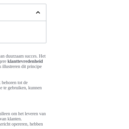
 van duurzaam succes. Het
ogere
klanttevredenheid
llustreren dit principe
 behoren tot de
ie te gebruiken, kunnen
t alleen om het leveren van
van klanten.
ericht opereren, hebben