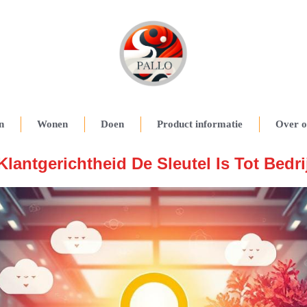
n
Wonen
Doen
Product informatie
Over o
lantgerichtheid De Sleutel Is Tot Bedri