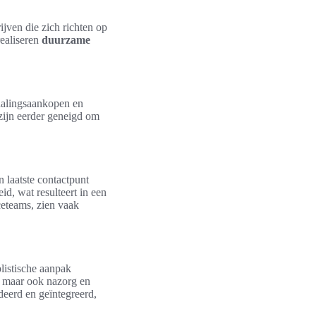
jven die zich richten op
realiseren
duurzame
erhalingsaankopen en
zijn eerder geneigd om
en laatste contactpunt
id, wat resulteert in een
ceteams, zien vaak
listische aanpak
g, maar ook nazorg en
deerd en geïntegreerd,