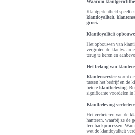
Waarom klantgerichtheid 
Klantgerichtheid speelt e
klantloyaliteit
,
klantens
groei.
Klantloyaliteit opbouw
Het opbouwen van klantloya
vergroten de klantwaarde
terug te keren en aanbeve
Het belang van klantens
Klantenservice
vormt de
tussen het bedrijf en de 
betere
klantbeleving
. Be
significante voordelen in 
Klantbeleving verbeter
Het verbeteren van de
kl
hanteren, waarbij ze de g
feedbackprocessen. Wannee
wat de klantloyaliteit verd