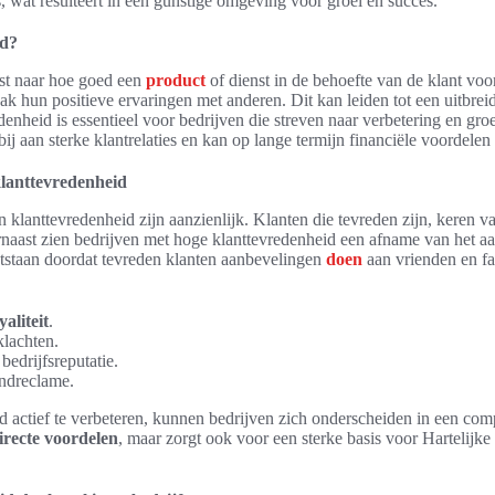
s, wat resulteert in een gunstige omgeving voor groei en succes.
id?
st naar hoe goed een
product
of dienst in de behoefte van de klant voo
vaak hun positieve ervaringen met anderen. Dit kan leiden tot een uitbrei
enheid is essentieel voor bedrijven die streven naar verbetering en gro
bij aan sterke klantrelaties en kan op lange termijn financiële voordelen
klanttevredenheid
 klanttevredenheid zijn aanzienlijk. Klanten die tevreden zijn, keren va
naast zien bedrijven met hoge klanttevredenheid een afname van het aa
ntstaan doordat tevreden klanten aanbevelingen
doen
aan vrienden en fa
yaliteit
.
lachten.
bedrijfsreputatie.
ndreclame.
 actief te verbeteren, kunnen bedrijven zich onderscheiden in een comp
irecte voordelen
, maar zorgt ook voor een sterke basis voor Hartelijke 