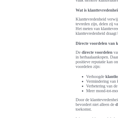
vaak sterkere klantrelatie
Wat is klanttevredenhe
Klanttevredenheid verwij
tevreden zijn, delen zij 
Het meten van klanttevred
klanttevredenheid draagt 
Directe voordelen van 
De
directe voordelen
van
in herhaalaankopen. Daar
positieve reputatie kan o
voordelen zijn:
Verhoogde
klantlo
Vermindering van k
Verbetering van de 
Meer mond-tot-mo
Door de klanttevredenheid
bevordert niet alleen de
d
toekomst.