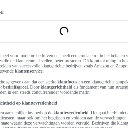
el
ntieel voor moderne bedrijven en speelt een cruciale rol in het behalen
es die de klant centraal stellen, beter presteren. Dit komt tot uiting in h
eelden van succesvolle klantgerichte bedrijven zoals Amazon en Zappos i
ngevende
klantenservice
.
sche gegevens aan dat een sterke
klantfocus
en een klantgerichte aanpak
or
bedrijfsgroei
. Door
klantgerichtheid
als fundament van hun strateg
iden in een steeds concurrerender wordende markt.
ichtheid op klanttevredenheid
en aanzienlijke invloed op de
klanttevredenheid
. Het gaat hierbij nie
 diensten, maar ook om het begrijpen en voldoen aan de verwachtingen 
 mate waarin deze verwachtingen worden vervuld. Bedrijven die klantg