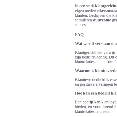
In een sterk
klantgericht
eigen medewerkersmoraal v
klanten. Bedrijven die kl
stimuleren
duurzame gro
succes.
FAQ
Wat wordt verstaan ond
Klantgerichtheid verwijst
zijn bedrijfsvoering. Dit
klantrelaties en het stimu
Waarom is klanttevrede
Klanttevredenheid is essen
en positieve ervaringen te
Hoe kan een bedrijf kla
Een bedrijf kan klantloyal
bieden, en voortdurend f
klantrelaties te creëren.