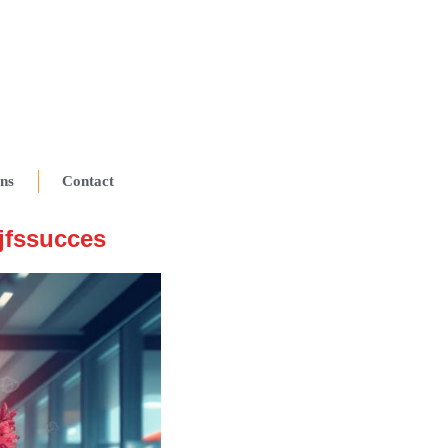
ns
Contact
jfssucces