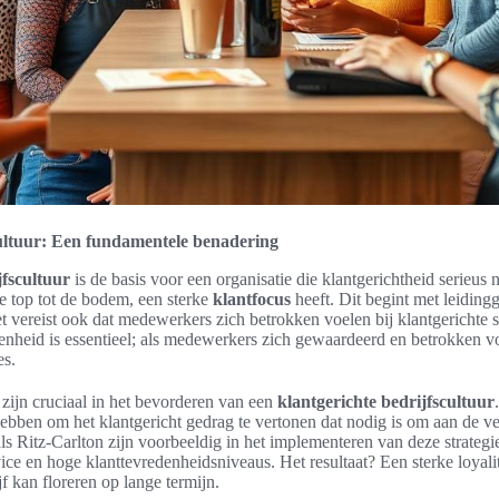
cultuur: Een fundamentele benadering
jfscultuur
is de basis voor een organisatie die klantgerichtheid serieus
de top tot de bodem, een sterke
klantfocus
heeft. Dit begint met leidin
 vereist ook dat medewerkers zich betrokken voelen bij klantgerichte s
heid is essentieel; als medewerkers zich gewaardeerd en betrokken voe
es.
zijn cruciaal in het bevorderen van een
klantgerichte bedrijfscultuur
ebben om het klantgericht gedrag te vertonen dat nodig is om aan de v
ls Ritz-Carlton zijn voorbeeldig in het implementeren van deze strategie
vice en hoge klanttevredenheidsniveaus. Het resultaat? Een sterke loyalit
jf kan floreren op lange termijn.