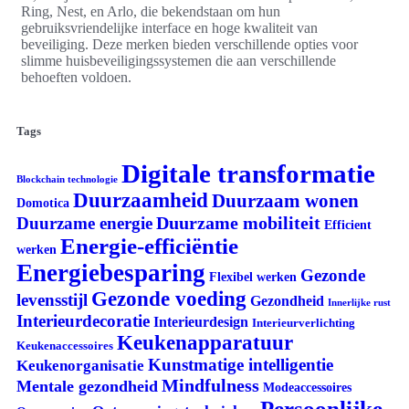
Ring, Nest, en Arlo, die bekendstaan om hun
gebruiksvriendelijke interface en hoge kwaliteit van
beveiliging. Deze merken bieden verschillende opties voor
slimme huisbeveiligingssystemen die aan verschillende
behoeften voldoen.
Tags
Digitale transformatie
Blockchain technologie
Duurzaamheid
Duurzaam wonen
Domotica
Duurzame mobiliteit
Duurzame energie
Efficient
Energie-efficiëntie
werken
Energiebesparing
Gezonde
Flexibel werken
Gezonde voeding
levensstijl
Gezondheid
Innerlijke rust
Interieurdecoratie
Interieurdesign
Interieurverlichting
Keukenapparatuur
Keukenaccessoires
Kunstmatige intelligentie
Keukenorganisatie
Mindfulness
Mentale gezondheid
Modeaccessoires
Persoonlijke