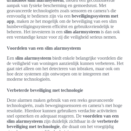
draadloos slim alarmsysteem
, bieden een gecombineerde
aanpak van fysieke bescherming en gemoedsrust. Met
geavanceerde technologieën zoals sensoren en camera’s die
eenvoudig te bedienen zijn via een
beveiligingssysteem met
app
, maken ze het mogelijk om de beveiliging van een slim
huisbeveiligingssysteem efficiënt en gebruiksvriendelijk te
beheren. Het investeren in een
slim alarmsysteem
is dan ook
een verstandige keuze voor zij die veiligheid serieus nemen.
Voordelen van een slim alarmsysteem
Een
slim alarmsysteem
biedt enkele belangrijke voordelen die
de veiligheid van woningen aanzienlijk kunnen verbeteren. Het
gaat niet alleen om het detecteren van inbraken, maar ook om
hoe deze systemen zijn ontworpen om te integreren met
moderne technologieën.
Verbeterde beveiliging met technologie
Deze alarmen maken gebruik van een reeks geavanceerde
technologieën, zoals bewegingssensoren en camera’s met hoge
resolutie. Hierdoor kunnen gebruikers verdachte activiteiten
snel opmerken en adequaat reageren. De
voordelen van een
slim alarmsysteem
zijn duidelijk zichtbaar in de
verbeterde
beveiliging met technologie
, die draait om het vroegtijdig