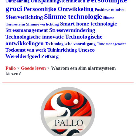
Ontspanningstechnieken
Ontspanning
groei
Persoonlijke Ontwikkeling
Positieve mindset
Slimme technologie
Sfeerverlichting
Slimme
Smart home technologie
Slimme verlichting
thermostaten
Stressvermindering
Stressmanagement
Technologische
Technologische innovatie
ontwikkelingen
Technologische vooruitgang
Time management
Unesco
Tuininrichting
Toekomst van werk
Werelderfgoed
Zelfzorg
Pallo
>
Goede leven
>
Waarom een slim alarmsysteem
kiezen?