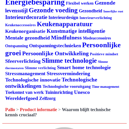
Energiebesparing
Gezonde
Flexibel werken
Gezonde voeding
levensstijl
Gezondheid
Innerlijke rust
Interieurdecoratie
Interieurdesign
Interieurverlichting
Keukenapparatuur
Keukenaccessoires
Kunstmatige intelligentie
Keukenorganisatie
Mindfulness
Mentale gezondheid
Modeaccessoires
Persoonlijke
Ontspanningstechnieken
Ontspanning
groei
Persoonlijke Ontwikkeling
Positieve mindset
Slimme technologie
Sfeerverlichting
Slimme
Smart home technologie
Slimme verlichting
thermostaten
Stressvermindering
Stressmanagement
Technologische
Technologische innovatie
ontwikkelingen
Technologische vooruitgang
Time management
Unesco
Tuininrichting
Toekomst van werk
Werelderfgoed
Zelfzorg
Pallo
>
Product informatie
>
Waarom blijft technische
kennis cruciaal?